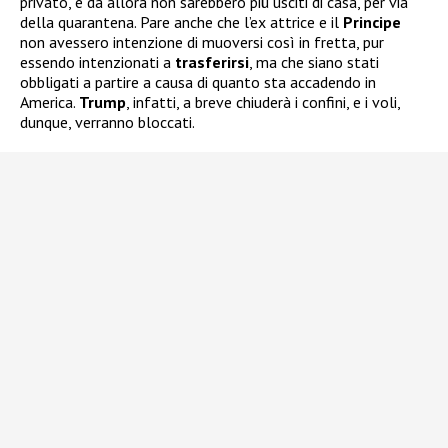
privato, e da allora non sarebbero più usciti di casa, per via
della quarantena. Pare anche che l’ex attrice e il
Principe
non avessero intenzione di muoversi così in fretta, pur
essendo intenzionati a
trasferirsi
, ma che siano stati
obbligati a partire a causa di quanto sta accadendo in
America.
Trump
, infatti, a breve chiuderà i confini, e i voli,
dunque, verranno bloccati.