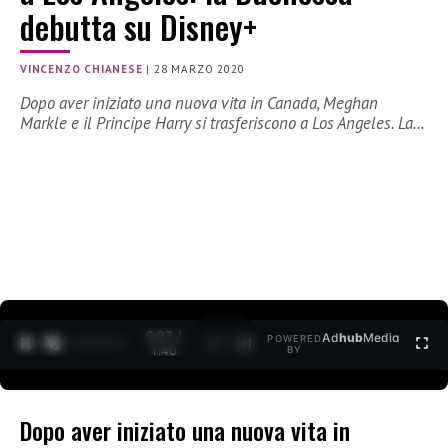
debutta su Disney+
VINCENZO CHIANESE
|
28 MARZO 2020
Dopo aver iniziato una nuova vita in Canada, Meghan
Markle e il Principe Harry si trasferiscono a Los Angeles. La…
0:27 /
Ad
hub
Media
POWERED
1
/
2
1:40
BY
Dopo aver iniziato una nuova vita in