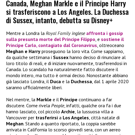
Canada, Meghan Markle e il Principe Harry
si trasferiscono a Los Angeles. La Duchessa
di Sussex, intanto, debutta su Disney+
Mentre a Londra la
Royal Family
inglese
affronta i gossip
sulla presunta morte del
Principe Filippo
, e
sostiene il
Principe Carlo
, contagiato dal Coronavirus
, oltreoceano
Meghan e Harry
proseguono la loro vita. Come sappiamo,
da qualche settimana i
Sussex
hanno deciso di rinunciare al
loro titolo di reali, e di iniziare nuovamente, trasferendosi in
Canada. Lo scandalo ha naturalmente fatto discutere il
mondo intero, ma tutto è ormai deciso. Nonostante abbiano
già lasciato Londra, il
Duca
e la
Duchessa
, dal 1 aprile 2020
saranno ufficialmente liberi.
Nel mentre, la
Markle
e il
Principe
continuano a far
discutere. Come rivela
People
, infatti, qualche ora fa i due
hanno lasciato, col piccolo
Archie
, la lussuosa villa a
Vancouver per
trasferirsi
a
Los Angeles
, città natale di
Meghan
. Stando a quanto riportato, la coppia sarebbe
arrivata in California lo scorso giovedì sera, con un aereo