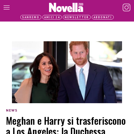
SANREMO
AMICI 24
NEWSLETTER
ABBONATI
NEWS
Meghan e Harry si trasferiscono
a Los Angeles: la Duchessa