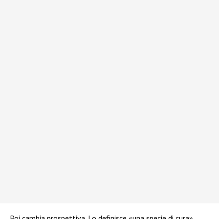
Poi cambia prospettiva. Lo definisce «una specie di cura».