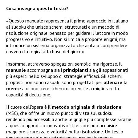
Cosa insegna questo testo?
«Questo manuale rappresenta il primo approccio in italiano
al sudoku che unisce schemi strutturati e un metodo di
risoluzione originale, pensato per guidare il lettore in modo
progressivo e intuitivo. Non si limita a proporre enigmi, ma
introduce un sistema organizzato che aiuta a comprendere
davvero la logica alla base del gioco».
Insomma, attraverso spiegazioni semplici ma rigorose, il
manuale
accompagna sia i
principianti
sia gli appassionati
più esperti nello sviluppo di strategie efficaci. Gli schemi
proposti non sono casuali: sono progettati per
allenare
la
mente
a riconoscere schemi ricorrenti e a migliorare la
capacità di deduzione.
Il cuore dell’opera è il
metodo originale di risoluzione
(MSC), che offre un nuovo punto di vista sul sudoku,
rendendo più accessibili anche le griglie più complesse. Grazie
a questo approccio innovativo, il lettore può acquisire
maggiore sicurezza e velocità nella risoluzione. Un testo
pensato non solo per intrattenere, ma per insegnare,