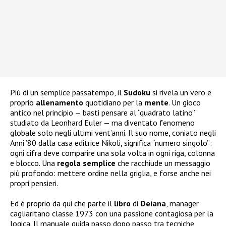
Più di un semplice passatempo, il
Sudoku
si rivela un vero e
proprio
allenamento
quotidiano per la
mente
. Un gioco
antico nel principio — basti pensare al “quadrato latino”
studiato da Leonhard Euler — ma diventato fenomeno
globale solo negli ultimi vent’anni. Il suo nome, coniato negli
Anni ’80 dalla casa editrice Nikoli, significa “numero singolo”:
ogni cifra deve comparire una sola volta in ogni riga, colonna
e blocco. Una
regola
semplice
che racchiude un messaggio
più profondo: mettere ordine nella griglia, e forse anche nei
propri pensieri.
Ed è proprio da qui che parte il
libro
di
Deiana
, manager
cagliaritano classe 1973 con una passione contagiosa per la
logica. Il manuale guida passo dopo passo tra tecniche,