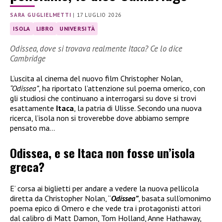
SARA GUGLIELMETTI
|
17 LUGLIO 2026
ISOLA
LIBRO
UNIVERSITÀ
Odissea, dove si trovava realmente Itaca? Ce lo dice
Cambridge
L’uscita al cinema del nuovo film Christopher Nolan,
“Odissea”
, ha riportato l’attenzione sul poema omerico, con
gli studiosi che continuano a interrogarsi su dove si trovi
esattamente
Itaca
, la patria di Ulisse. Secondo una nuova
ricerca, l’isola non si troverebbe dove abbiamo sempre
pensato ma…
Odissea, e se Itaca non fosse un’isola
greca?
E’ corsa ai biglietti per andare a vedere la nuova pellicola
diretta da Christopher Nolan, “
Odissea”
, basata sull’omonimo
poema epico di Omero e che vede tra i protagonisti attori
dal calibro di Matt Damon, Tom Holland, Anne Hathaway,