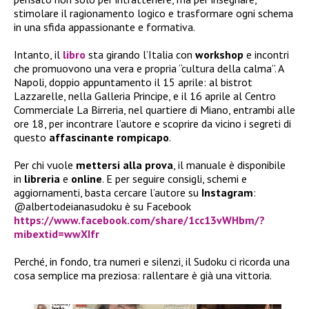
stimolare il ragionamento logico e trasformare ogni schema
in una sfida appassionante e formativa.
Intanto, il
libro
sta girando l’Italia con
workshop
e incontri
che promuovono una vera e propria “cultura della calma”. A
Napoli, doppio appuntamento il 15 aprile: al bistrot
Lazzarelle, nella Galleria Principe, e il 16 aprile al Centro
Commerciale La Birreria, nel quartiere di Miano, entrambi alle
ore 18, per incontrare l’autore e scoprire da vicino i segreti di
questo
affascinante rompicapo
.
Per chi vuole
mettersi alla
prova
, il manuale è disponibile
in
libreria
e
online
. E per seguire consigli, schemi e
aggiornamenti, basta cercare l’autore su
Instagram
:
@albertodeianasudoku è su Facebook
https://www.facebook.com/share/1cc13vWHbm/?
mibextid=wwXIfr
Perché, in fondo, tra numeri e silenzi, il Sudoku ci ricorda una
cosa semplice ma preziosa: rallentare è già una vittoria.