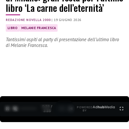
libro ‘La carne dell’eternità’
REDAZIONE NOVELLA 2000
|
19 GIUGNO 2026
LIBRO
MELANIE FRANCESCA
Tantissimi ospiti al party di presentazione dell’ultimo libro
di Melanie Francesca.
0:30 /
Ad
hub
Media
POWERED
1
/
2
3:35
BY