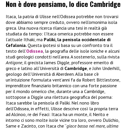
Non è dove pensiamo, lo dice Cambridge
Itaca, la patria di Ulisse nell’Odissea potrebbe non trovarsi
dove abbiamo sempre creduto, ovvero nell’omonima isola
greca. Una nuova ricerca rilancia una tesi in realtà già
studiata da tempo: l’Itaca omerica potrebbe non essere
l’attuale Ithaki, ma
Paliki, la penisola occidentale di
Cefalonia.
Questa ipotesi si basa su un confronto tra il
testo dell’
Odissea
, la geografia delle isole ioniche e alcuni
studi geologici condotti nell’area. A sostenerlo, sulla rivista
Antigone
, il grecista James Diggle, professore emerito di
greco e latino all’Università di
Cambridge
, e John Underhill,
geologo dell’Università di Aberdeen. Alla base c’è
un’intuizione formulata vent’anni fa da Robert Bittlestone,
imprenditore finanziario britannico con una forte passione
per il mondo omerico che, durante una a Cambridge,
sottopose a Diggle una rilettura geografica del poema:
Itaca sarebbe la penisola di Paliki. Nel nono libro
dell’Odissea, in effetti, Ulisse descrive così la propria terra
ad Alcinoo, re dei Feaci: Itaca ha un monte, il Nerito e
intorno ci sono molte isole vicine tra loro, ovvero Dulichio,
Same e Zacinto, con Itaca che “
giace bassa nel mare, ultima