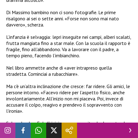
dramma alcolico».
Di Massimo bambino non ci sono fotografie. Le prime
risalgono ai sei o sette anni. «Forse non sono mai nato
davvero», scherza.
L’infanzia è selvaggia: lepri inseguite nei campi, alberi scalati,
frutta mangiata fino a star male. Con la scuola il rapporto è
fragile, fino all’abbandono. Va a lavorare con il padre, a
tempo pieno, facendo l’imbianchino.
Nel libro ammette anche di «aver intrapreso quella
stradetta. Cominciai a rubacchiare».
Ma c’è un’altra inclinazione che cresce: far ridere. Gli amici, le
persone intorno. «Facevo ridere per l’aspetto fisico, anche
involontariamente. All’inizio non mi piaceva. Poi, invece di
accusare il colpo, reagivo e prendevo il sopravvento con
l’ironia».
Sale sul palco. E da lì inizia una nuova vita che lo porta al
cinema, al successo, ai soldi.