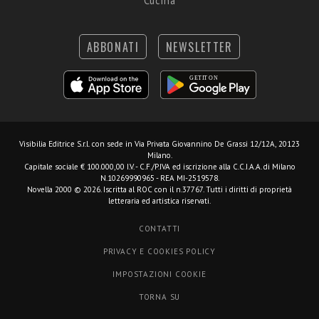
Cucina
ABBONATI
NEWSLETTER
Visibilia Editrice S.r.l.
con sede in Via Privata Giovannino De Grassi 12/12A, 20123
Milano.
Capitale sociale € 100.000,00 I.V. - C.F./P.IVA ed iscrizione alla C.C.I.A.A. di Milano
N.10269990965 - REA MI-2519578.
Novella 2000 © 2026. Iscritta al ROC con il n.37767. Tutti i diritti di proprietà
letteraria ed artistica riservati.
CONTATTI
PRIVACY E COOKIES POLICY
IMPOSTAZIONI COOKIE
TORNA SU