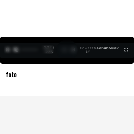
0:27 /
Ad
hub
Media
POWERED
1
/
2
3:35
BY
foto