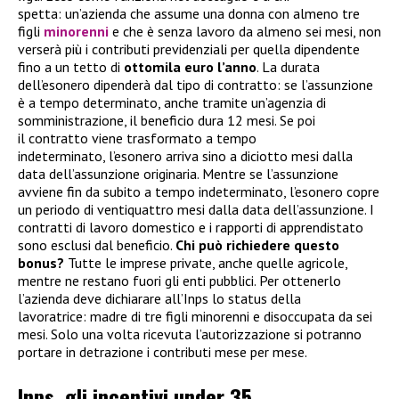
spetta: un’azienda che assume una donna con almeno tre
figli
minorenni
e che è senza lavoro da almeno sei mesi, non
verserà più i contributi previdenziali per quella dipendente
fino a un tetto di
ottomila euro l’anno
. La durata
dell’esonero dipenderà dal tipo di contratto: se l’assunzione
è a tempo determinato, anche tramite un’agenzia di
somministrazione, il beneficio dura 12 mesi. Se poi
il contratto viene trasformato a tempo
indeterminato, l’esonero arriva sino a diciotto mesi dalla
data dell’assunzione originaria. Mentre se l’assunzione
avviene fin da subito a tempo indeterminato, l’esonero copre
un periodo di ventiquattro mesi dalla data dell’assunzione. I
contratti di lavoro domestico e i rapporti di apprendistato
sono esclusi dal beneficio.
Chi può richiedere questo
bonus?
Tutte le imprese private, anche quelle agricole,
mentre ne restano fuori gli enti pubblici. Per ottenerlo
l’azienda deve dichiarare all’Inps lo status della
lavoratrice: madre di tre figli minorenni e disoccupata da sei
mesi. Solo una volta ricevuta l’autorizzazione si potranno
portare in detrazione i contributi mese per mese.
Inps, gli incentivi under 35