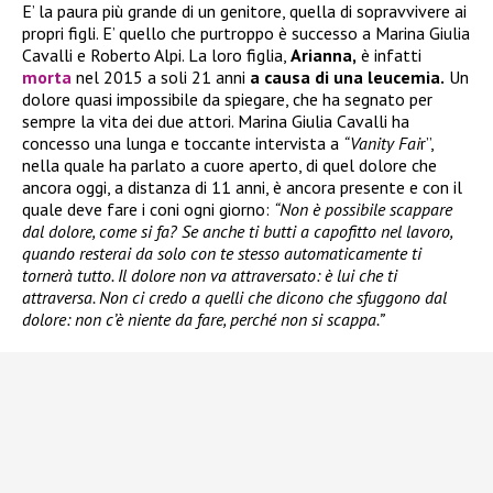
E’ la paura più grande di un genitore, quella di sopravvivere ai
propri figli. E’ quello che purtroppo è successo a Marina Giulia
Cavalli e Roberto Alpi. La loro figlia,
Arianna,
è infatti
morta
nel 2015 a soli 21 anni
a causa di una leucemia.
Un
dolore quasi impossibile da spiegare, che ha segnato per
sempre la vita dei due attori. Marina Giulia Cavalli ha
concesso una lunga e toccante intervista a
“Vanity Fai
r”,
nella quale ha parlato a cuore aperto, di quel dolore che
ancora oggi, a distanza di 11 anni, è ancora presente e con il
quale deve fare i coni ogni giorno:
“Non è possibile scappare
dal dolore, come si fa? Se anche ti butti a capofitto nel lavoro,
quando resterai da solo con te stesso automaticamente ti
tornerà tutto. Il dolore non va attraversato: è lui che ti
attraversa. Non ci credo a quelli che dicono che sfuggono dal
dolore: non c’è niente da fare, perché non si scappa.”