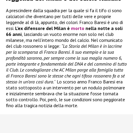
A prescindere dalla squadra per la quale si fa il tifo ci sono
calciatori che diventano per tutti delle vere e proprie
leggende al di là, appunto, dei colori. Franco Baresi è uno di
essi.
L’ex difensore del Milan è
morto
nella notte a soli
66 anni
, lasciando un vuoto enorme non solo nel club
milanese, ma nell’intero mondo del calcio. Nel comunicato
del club rossonero si legge:
“La Storia del Milan è in lacrime
per la scomparsa di Franco Baresi. Il suo esempio e la sua
profondità saranno, per sempre come la sua maglia numero 6,
parte integrante e fondamentale del DNA e del cammino di tutto
il Club. Le condoglianze che AC Milan porge alla famiglia tutta
di Franco Baresi sono le stesse che ogni tifoso rossonero fa a sé
stesso in un’ora così dura.
” Lo scorso anno Franco Baresi era
stato sottoposto a un intervento per un nodulo polmonare
e inizialmente sembrava che la situazione fosse tornata
sotto controllo. Poi, però, le sue condizioni sono peggiorate
fino alla tragica notizia della morte.