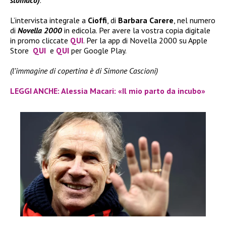
L’intervista integrale a
Cioffi
, di
Barbara Carere
, nel numero
di
Novella 2000
in edicola. Per avere la vostra copia digitale
in promo cliccate
QUI
. Per la app di Novella 2000 su Apple
Store
QUI
e
QUI
per Google Play.
(l’immagine di copertina è di Simone Cascioni)
LEGGI ANCHE: Alessia Macari: «Il mio parto da incubo»