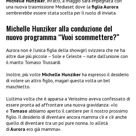
Michelle Hunziker
, infatti, a maggio sarà impegnata con
una nuova trasmissione Mediaset dove la
figlia Aurora
sembrerebbe essere stata scelta per il ruolo di inviata.
Michelle Hunziker alla conduzione del
nuovo programma “Vuoi scommettere?”
Aurora non è l’unica figlia della showgirl svizzera che ne ha
altre due più piccole – Sole e Celeste – nate dall’unione con
il marito Tomaso Trussardi.
Inoltre, più volte
Michelle Hunziker
ha espresso il desiderio
di volere un altro figlio, magari questa volta un bel
maschietto.
L’ultima volta che è apparsa a Verissimo aveva confessato di
essere pronta ad affrontare una nuova gravidanza: «Io
e
Tomaso
abbiamo aperto il cantiere per il nostro prossimo
figlio. Il desiderio di diventare ancora mamma c’è e c’è anche
quello di diventare tra un po’ pure nonna. Io all’età
di
Aurora
ero già mamma».