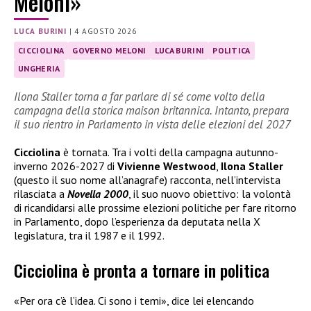
Meloni»
LUCA BURINI
|
4 AGOSTO 2026
CICCIOLINA
GOVERNO MELONI
LUCA BURINI
POLITICA
UNGHERIA
Ilona Staller torna a far parlare di sé come volto della
campagna della storica maison britannica. Intanto, prepara
il suo rientro in Parlamento in vista delle elezioni del 2027
Cicciolina
è tornata. Tra i volti della campagna autunno-
inverno 2026-2027 di
Vivienne Westwood
,
Ilona Staller
(questo il suo nome all’anagrafe) racconta, nell’intervista
rilasciata a
Novella 2000
, il suo nuovo obiettivo: la volontà
di ricandidarsi alle prossime elezioni politiche per fare ritorno
in Parlamento, dopo l’esperienza da deputata nella X
legislatura, tra il 1987 e il 1992.
Cicciolina è pronta a tornare in politica
«Per ora c’è l’idea. Ci sono i temi», dice lei elencando