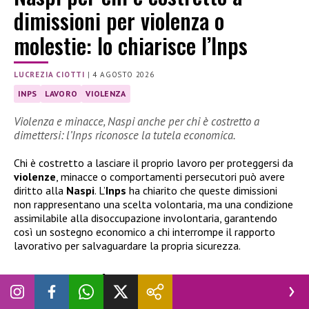
dimissioni per violenza o
molestie: lo chiarisce l’Inps
LUCREZIA CIOTTI
|
4 AGOSTO 2026
INPS
LAVORO
VIOLENZA
Violenza e minacce, Naspi anche per chi è costretto a
dimettersi: l’Inps riconosce la tutela economica.
Chi è costretto a lasciare il proprio lavoro per proteggersi da
violenze
, minacce o comportamenti persecutori può avere
diritto alla
Naspi
. L’
Inps
ha chiarito che queste dimissioni
non rappresentano una scelta volontaria, ma una condizione
assimilabile alla disoccupazione involontaria, garantendo
così un sostegno economico a chi interrompe il rapporto
lavorativo per salvaguardare la propria sicurezza.
Naspi per chi è costretto a dimissioni per
violenza o molestie: lo chiarisce l’Inps