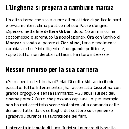
L’Ungheria si prepara a cambiare marcia
Un altro tema che sta a cuore all’ex attrice di pellicole hard
è ovviamente il clima politico nel suo Paese d’origine.
«Speravo nella fine dell’era
Orbán
, dopo 16 anni in cui ha
sottomesso e spremuto la popolazione». Ora con l’arrivo di
Magyar
, stando al parere di
Cicciolina
, l’aria è finalmente
cambiata. «Lui è intelligente, è un grande politico e,
soprattutto, non deruba i cittadini. Fa i loro interessi».
Nessun rimorso per la sua carriera
«Se mi pento dei film hard? Mai. Di nulla. Abbraccio il mio
passato. Tutto. Interamente», ha raccontato
Cicciolina
con
grande orgoglio e senza rammarico. «Gli abusi sui set del
cinema porno? Certo che possono capitare. Io, per esempio,
non ho mai accettato scene violente», alla domanda delle
denunce fatte da ex colleghe del settore su esperienze
sgradevoli durante la lavorazione dei film.
L’intervista integrale di Luca Burini sul numero di Novella