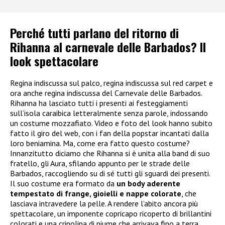
Perché tutti parlano del ritorno di
Rihanna al carnevale delle Barbados? Il
look spettacolare
Regina indiscussa sul palco, regina indiscussa sul red carpet e
ora anche regina indiscussa del Carnevale delle Barbados.
Rihanna ha lasciato tutti i presenti ai festeggiamenti
sull’isola caraibica letteralmente senza parole, indossando
un costume mozzafiato. Video e foto del look hanno subito
fatto il giro del web, con i fan della popstar incantati dalla
loro beniamina. Ma, come era fatto questo costume?
Innanzitutto diciamo che Rihanna si è unita alla band di suo
fratello, gli Aura, sfilando appunto per le strade delle
Barbados, raccogliendo su di sé tutti gli sguardi dei presenti.
Il suo costume era formato da
un body aderente
tempestato di frange, gioielli e nappe colorate
, che
lasciava intravedere la pelle. A rendere l’abito ancora più
spettacolare, un imponente copricapo ricoperto di brillantini
colorati e una crinolina di piume che arrivava fino a terra.