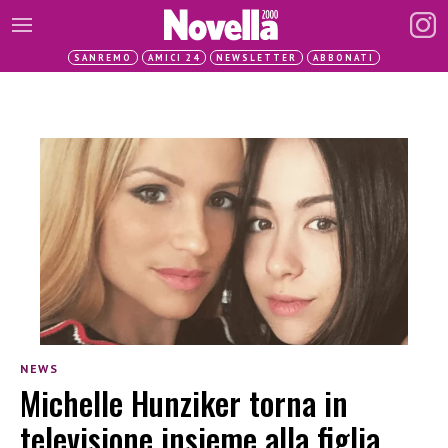
SANREMO
AMICI 24
NEWSLETTER
ABBONATI
NEWS
Michelle Hunziker torna in
televisione insieme alla figlia