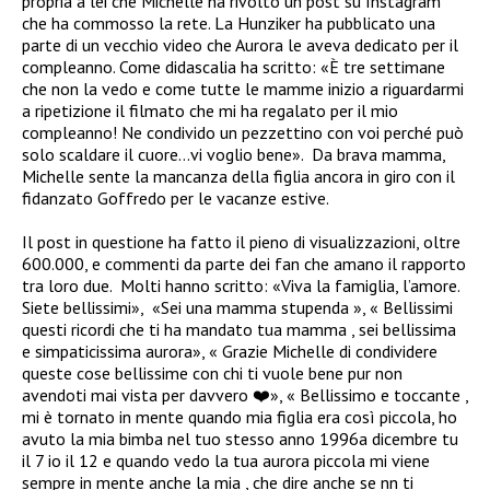
propria a lei che Michelle ha rivolto un post su Instagram
che ha commosso la rete.
La Hunziker ha pubblicato una
parte di un vecchio video che Aurora le aveva dedicato per il
compleanno.
Come didascalia ha scritto: «
È tre settimane
che non la vedo e come tutte le mamme inizio a riguardarmi
a ripetizione il filmato che mi ha regalato per il mio
compleanno! Ne condivido un pezzettino con voi perché può
solo scaldare il cuore…vi voglio bene».
Da brava mamma,
Michelle sente la mancanza della figlia ancora in giro con il
fidanzato Goffredo per le vacanze estive.
Il post in questione ha fatto il pieno di visualizzazioni, oltre
600.000, e commenti da parte dei fan che amano il rapporto
tra loro due.
Molti hanno scritto: «
Viva la famiglia, l’amore.
Siete bellissimi»,
«Sei una mamma stupenda
», «
Bellissimi
questi ricordi che ti ha mandato tua mamma , sei bellissima
e simpaticissima aurora», « Grazie Michelle di condividere
queste cose bellissime con chi ti vuole bene pur non
avendoti mai vista per davvero
❤️
», « Bellissimo e toccante ,
mi è tornato in mente quando mia figlia era così piccola, ho
avuto la mia bimba nel tuo stesso anno 1996a dicembre tu
il 7 io il 12 e quando vedo la tua aurora piccola mi viene
sempre in mente anche la mia , che dire anche se nn ti