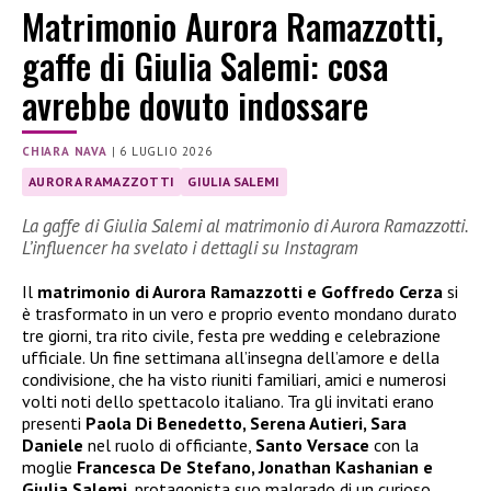
Matrimonio Aurora Ramazzotti,
gaffe di Giulia Salemi: cosa
avrebbe dovuto indossare
CHIARA NAVA
|
6 LUGLIO 2026
AURORA RAMAZZOTTI
GIULIA SALEMI
La gaffe di Giulia Salemi al matrimonio di Aurora Ramazzotti.
L’influencer ha svelato i dettagli su Instagram
Il
matrimonio di Aurora Ramazzotti e Goffredo Cerza
si
è trasformato in un vero e proprio evento mondano durato
tre giorni, tra rito civile, festa pre wedding e celebrazione
ufficiale. Un fine settimana all’insegna dell’amore e della
condivisione, che ha visto riuniti familiari, amici e numerosi
volti noti dello spettacolo italiano. Tra gli invitati erano
presenti
Paola Di Benedetto, Serena Autieri, Sara
Daniele
nel ruolo di officiante,
Santo Versace
con la
moglie
Francesca De Stefano, Jonathan Kashanian e
Giulia Salemi
, protagonista suo malgrado di un curioso