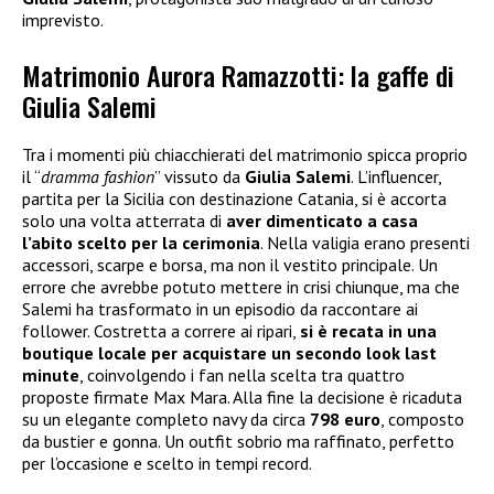
imprevisto.
Matrimonio Aurora Ramazzotti: la gaffe di
Giulia Salemi
Tra i momenti più chiacchierati del matrimonio spicca proprio
il “
dramma fashion
” vissuto da
Giulia Salemi
. L’influencer,
partita per la Sicilia con destinazione Catania, si è accorta
solo una volta atterrata di
aver dimenticato a casa
l’abito scelto per la cerimonia
. Nella valigia erano presenti
accessori, scarpe e borsa, ma non il vestito principale. Un
errore che avrebbe potuto mettere in crisi chiunque, ma che
Salemi ha trasformato in un episodio da raccontare ai
follower. Costretta a correre ai ripari,
si è recata in una
boutique locale per acquistare un secondo look last
minute
, coinvolgendo i fan nella scelta tra quattro
proposte firmate Max Mara. Alla fine la decisione è ricaduta
su un elegante completo navy da circa
798 euro
, composto
da bustier e gonna. Un outfit sobrio ma raffinato, perfetto
per l’occasione e scelto in tempi record.