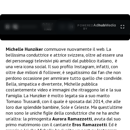
0:15 /
Ad
hub
Media
POWERED
1
/
2
1:40
BY
Michelle Hunziker
commuove nuovamente il web. La
bellissima conduttrice e attrice svizzera, oltre ad essere una
dei personaggi televisivi più amati dal pubblico italiano, è
una vera icona social. Il suo profilo Instagram, infatti, con
oltre due milioni di follower, è seguitissimo dai fan che non
perdono occasione per ammirare tutto quello che condivide.
Bella, simpatica e divertente, Michelle pubblica
costantemente video e immagini che ritraggono lei e la sua
famiglia. La Hunziker è molto legata sia a suo marito
Tomaso Trussardi, con il quale è sposata dal 2014, che alle
loro due splendide bambine, Sole e Celeste. Ma quest’ultime
non sono le uniche figlie della conduttrice che ne ha anche
un’altra: la primogenita
Aurora Ramazzotti
, avuta dal suo
primo matrimonio con il cantante
Eros Ramazzotti
. Ed è