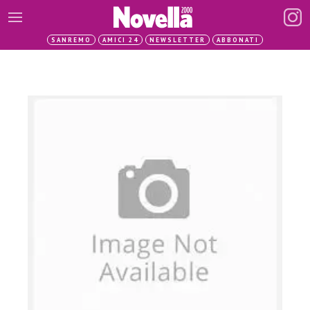
SANREMO
AMICI 24
NEWSLETTER
ABBONATI