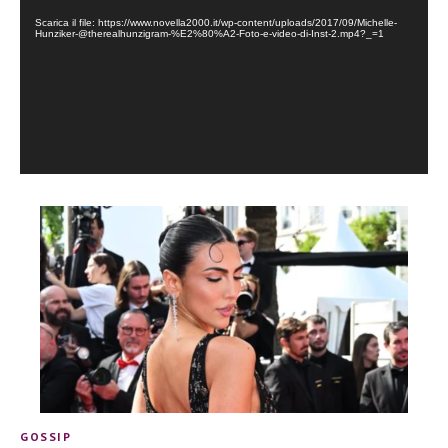
Scarica il file: https://www.novella2000.it/wp-content/uploads/2017/09/Michelle-
Hunziker-@therealhunzigram-%E2%80%A2-Foto-e-video-di-Inst-2.mp4?_=1
GOSSIP