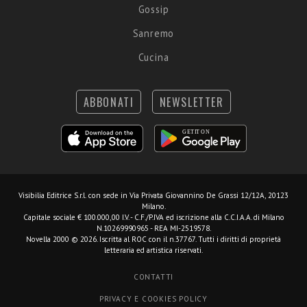
Gossip
Sanremo
Cucina
ABBONATI
NEWSLETTER
Visibilia Editrice S.r.l.
con sede in Via Privata Giovannino De Grassi 12/12A, 20123
Milano.
Capitale sociale € 100.000,00 I.V. - C.F./P.IVA ed iscrizione alla C.C.I.A.A. di Milano
N.10269990965 - REA MI-2519578.
Novella 2000 © 2026. Iscritta al ROC con il n.37767. Tutti i diritti di proprietà
letteraria ed artistica riservati.
CONTATTI
PRIVACY E COOKIES POLICY