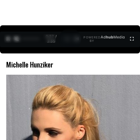
0:27 /
Ad
hub
Media
POWERED
1
/
2
3:35
BY
Michelle Hunziker