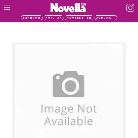
SANREMO
AMICI 24
NEWSLETTER
ABBONATI