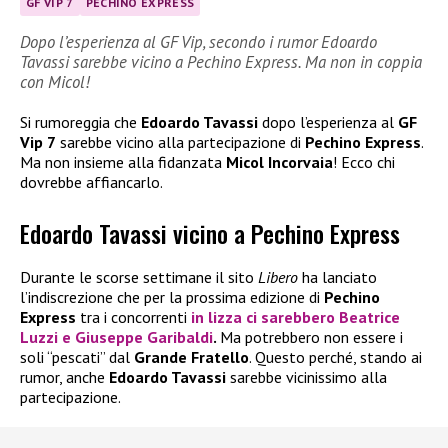
GF VIP 7
PECHINO EXPRESS
Dopo l’esperienza al GF Vip, secondo i rumor Edoardo
Tavassi sarebbe vicino a Pechino Express. Ma non in coppia
con Micol!
Si rumoreggia che
Edoardo Tavassi
dopo l’esperienza al
GF
Vip 7
sarebbe vicino alla partecipazione di
Pechino Express
.
Ma non insieme alla fidanzata
Micol Incorvaia
! Ecco chi
dovrebbe affiancarlo.
Edoardo Tavassi vicino a Pechino Express
Durante le scorse settimane il sito
Libero
ha lanciato
l’indiscrezione che per la prossima edizione di
Pechino
Express
tra i concorrenti
in lizza ci sarebbero
Beatrice
Luzzi
e
Giuseppe Garibaldi
.
Ma potrebbero non essere i
soli “pescati” dal
Grande Fratello
. Questo perché, stando ai
rumor, anche
Edoardo Tavassi
sarebbe vicinissimo alla
partecipazione.