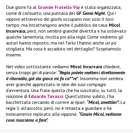
Due giorni fa al
Grande Fratello Vip
è stata organizzata,
come di consueto, una puntata del
GF Game Night.
Qui i
vipponi attraverso dei giochi occupano non solo il loro
tempo, ma intrattengono anche il pubblico da casa.
Micol
Incorvaia,
però, non sembra granché divertita e ha sollevato
qualche lamentela, rivolta poi alla regia. Come vedremo gli
autori hanno risposto, ma nel farlo l’hanno anche un po’
strigliata. Ma cosa è accaduto nel dettaglio? Scopriamolo
insieme.
Nel video sottostante vediamo
Micol Incorvaia
chiedere,
senza troppi giri di parole:
“Regia potete metterci direttamente
il ritornello, già sto gioco mi fa ca**re”
. Insomma non sembra
aver granché apprezzato le idee dei suoi compagni
d’avventura. Una frase questa che ha suscitato, su tutti, la
reazione di
Edoardo Tavassi
. Quest’ultimo subito, l’ha
bacchettata cercando di correre ai ripari:
“Micol, smettila!”.
La
regia lì all’ascolto, però, no è rimasta a guardare e ha
ironicamente replicato alla vippona:
“Grazie Micol, vediamo
cosa riusciamo a fare”.