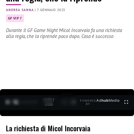
ANDREA SANNA
|
7 GENNAIO 2023
GF VIP 7
Durante il GF Game Night Micol Incorvaia fa una richiesta
alla regia, che la riprende poco dopo. Cosa è successo
0:30 /
Ad
hub
Media
POWERED
1
/
2
3:35
BY
La richiesta di Micol Incorvaia