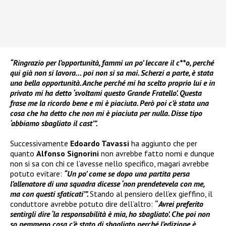
“Ringrazio per l’opportunità, fammi un po’ leccare il c**o, perché
qui già non si lavora… poi non si sa mai. Scherzi a parte, è stata
una bella opportunità. Anche perché mi ha scelto proprio lui e in
privato mi ha detto ‘svoltami questo Grande Fratello’. Questa
frase me la ricordo bene e mi è piaciuta. Però poi c’è stata una
cosa che ha detto che non mi è piaciuta per nulla. Disse tipo
‘abbiamo sbagliato il cast’”.
Successivamente
Edoardo Tavassi
ha aggiunto che per
quanto
Alfonso Signorini
non avrebbe fatto nomi e dunque
non si sa con chi ce l’avesse nello specifico, magari avrebbe
potuto evitare:
“Un po’ come se dopo una partita persa
l’allenatore di una squadra dicesse ‘non prendetevela con me,
ma con questi sfaticati’”.
Stando al pensiero dell’ex gieffino, il
conduttore avrebbe potuto dire dell’altro:
“
Avrei preferito
sentirgli dire ‘la responsabilità è mia, ho sbagliato’. Che poi non
so nemmeno cosa c’è stato di sbagliato perché l’edizione è