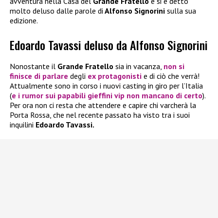
avventura nella Casa del
Grande Fratello
e si è detto
molto deluso dalle parole di
Alfonso Signorini
sulla sua
edizione.
Edoardo Tavassi deluso da Alfonso Signorini
Nonostante il
Grande Fratello
sia in vacanza,
non si
finisce di parlare
degli
ex protagonisti
e di ciò che verrà!
Attualmente sono in corso i nuovi casting in giro per l’Italia
(
e i rumor sui papabili gieffini vip non mancano di certo
).
Per ora non ci resta che attendere e capire chi varcherà la
Porta Rossa, che nel recente passato ha visto tra i suoi
inquilini
Edoardo Tavassi.