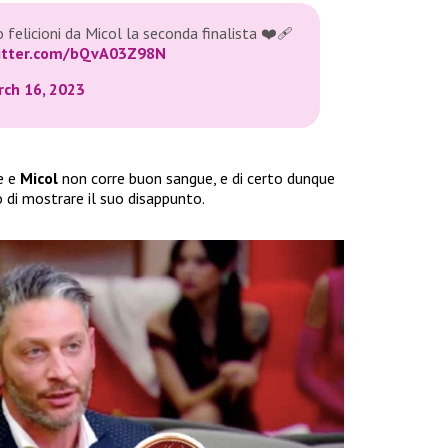
 felicioni da Micol la seconda finalista ❤‍🩹
witter.com/bQvA03Z98N
ch 16, 2023
e e
Micol
non corre buon sangue, e di certo dunque
di mostrare il suo disappunto.