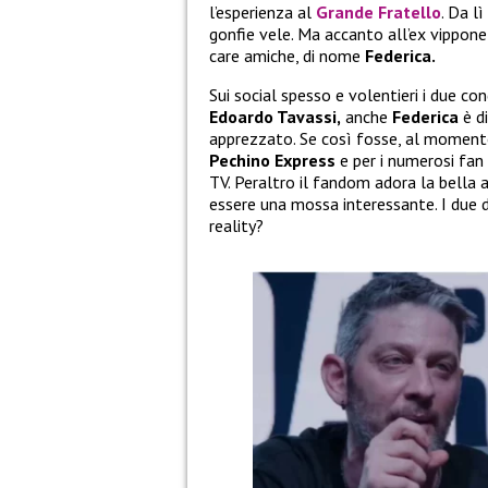
l’esperienza al
Grande Fratello
. Da l
gonfie vele. Ma accanto all’ex vippone
care amiche, di nome
Federica.
Sui social spesso e volentieri i due co
Edoardo Tavassi,
anche
Federica
è d
apprezzato. Se così fosse, al moment
Pechino Express
e per i numerosi fan
TV. Peraltro il fandom adora la bella 
essere una mossa interessante. I due d
reality?