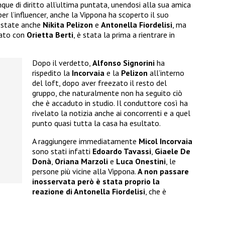
que di diritto all’ultima puntata, unendosi alla sua amica
er l’influencer, anche la Vippona ha scoperto il suo
state anche
Nikita Pelizon
e
Antonella Fiordelisi
, ma
igato con
Orietta Berti
, è stata la prima a rientrare in
Dopo il verdetto,
Alfonso Signorini
ha
rispedito la
Incorvaia
e la
Pelizon
all’interno
del loft, dopo aver freezato il resto del
gruppo, che naturalmente non ha seguito ciò
che è accaduto in studio. Il conduttore così ha
rivelato la notizia anche ai concorrenti e a quel
punto quasi tutta la casa ha esultato.
A raggiungere immediatamente
Micol Incorvaia
sono stati infatti
Edoardo Tavassi
,
Giaele De
Donà
,
Oriana Marzoli
e
Luca Onestini
, le
persone più vicine alla Vippona.
A non passare
inosservata però è stata proprio la
reazione di Antonella Fiordelisi
, che è