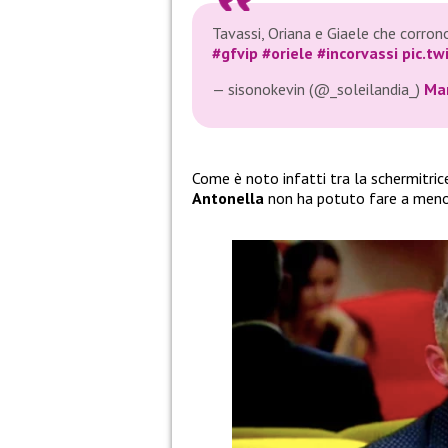
Tavassi, Oriana e Giaele che corrono
#gfvip
#oriele
#incorvassi
pic.t
— sisonokevin (@_soleilandia_)
Mar
Come è noto infatti tra la schermitric
Antonella
non ha potuto fare a meno 