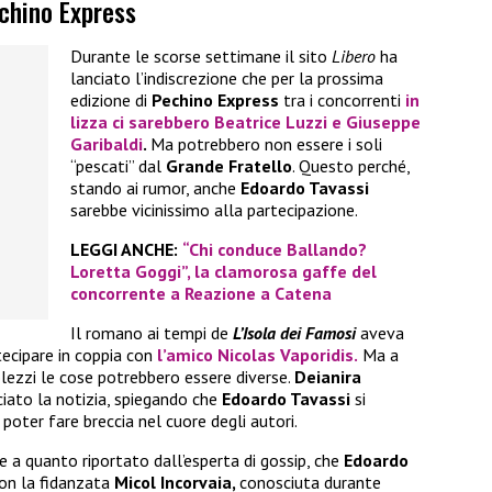
echino Express
Durante le scorse settimane il sito
Libero
ha
lanciato l’indiscrezione che per la prossima
edizione di
Pechino Express
tra i concorrenti
in
lizza ci sarebbero
Beatrice Luzzi
e
Giuseppe
Garibaldi
.
Ma potrebbero non essere i soli
“pescati” dal
Grande Fratello
. Questo perché,
stando ai rumor, anche
Edoardo Tavassi
sarebbe vicinissimo alla partecipazione.
LEGGI ANCHE:
“Chi conduce Ballando?
Loretta Goggi”, la clamorosa gaffe del
concorrente a Reazione a Catena
Il romano ai tempi de
L’Isola dei Famosi
aveva
tecipare in coppia con
l’amico
Nicolas Vaporidis.
Ma a
lezzi le cose potrebbero essere diverse.
Deianira
ciato la notizia, spiegando che
Edoardo Tavassi
si
poter fare breccia nel cuore degli autori.
e a quanto riportato dall’esperta di gossip, che
Edoardo
on la fidanzata
Micol Incorvaia,
conosciuta durante