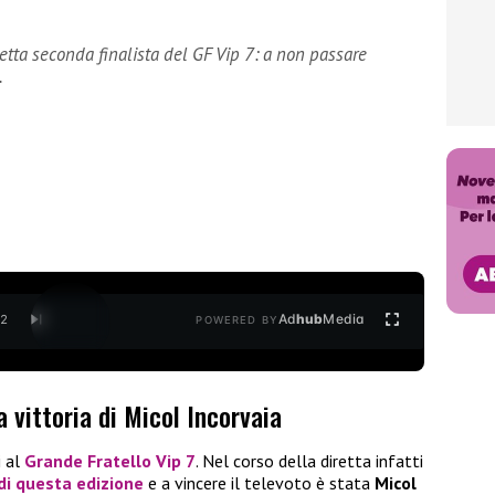
etta seconda finalista del GF Vip 7: a non passare
.
Ad
hub
Media
/
2
POWERED BY
a vittoria di Micol Incorvaia
i al
Grande Fratello Vip 7
. Nel corso della diretta infatti
di questa edizione
e a vincere il televoto è stata
Micol