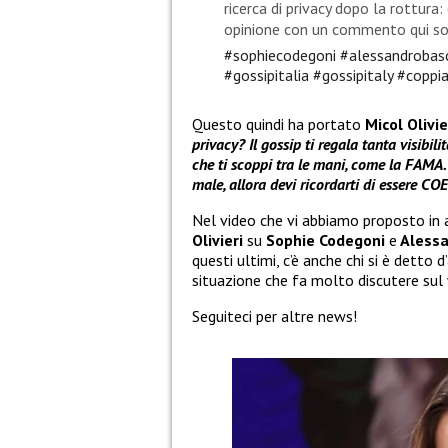
ricerca di privacy dopo la rottura
opinione con un commento qui s
#sophiecodegoni
#alessandrobas
#gossipitalia
#gossipitaly
#coppi
Questo quindi ha portato
Micol Olivi
privacy? Il gossip ti regala tanta visibili
che ti scoppi tra le mani, come la FAMA.
male, allora devi ricordarti di essere C
Nel video che vi abbiamo proposto in a
Olivieri
su
Sophie Codegoni
e
Alessa
questi ultimi, c’è anche chi si è detto 
situazione che fa molto discutere sul 
Seguiteci per altre news!