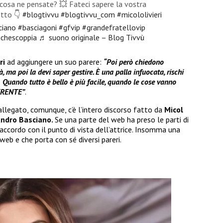
: cosa ne pensate? 💥 Fateci sapere la vostra
otto 👇
#blogtivvu
#blogtivvu_com
#micololivieri
ciano
#basciagoni
#gfvip
#grandefratellovip
achescoppia
♬ suono originale – Blog Tivvù
eri
ad aggiungere un suo parere:
“Poi però chiedono
tà, ma poi la devi saper gestire. È una palla infuocata, rischi
 Quando tutto è bello è più facile, quando le cose vanno
OERENTE”
.
llegato, comunque, c’è l’intero discorso fatto da
Micol
ndro Basciano.
Se una parte del web ha preso le parti di
d’accordo con il punto di vista dell’attrice. Insomma una
web e che porta con sé diversi pareri.