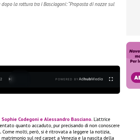
a dopo la rottura tra i Basciagoni: “Proposta di nozze sul
Ad
hub
Media
/
2
POWERED BY
a
Sophie Codegoni
e
Alessandro Basciano.
L’attrice
mentato quanto accaduto, pur precisando di non conoscere
.
Come molti, però, si è ritrovata a leggere la notizia,
 matrimonio sul red carpet a Venezia e la nascita della