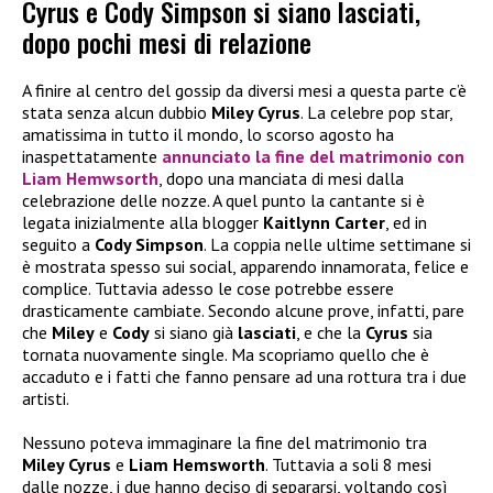
Cyrus e Cody Simpson si siano lasciati,
dopo pochi mesi di relazione
A finire al centro del gossip da diversi mesi a questa parte c’è
stata senza alcun dubbio
Miley Cyrus
. La celebre pop star,
amatissima in tutto il mondo, lo scorso agosto ha
inaspettatamente
annunciato la fine del matrimonio con
Liam Hemwsorth
, dopo una manciata di mesi dalla
celebrazione delle nozze. A quel punto la cantante si è
legata inizialmente alla blogger
Kaitlynn Carter
, ed in
seguito a
Cody Simpson
. La coppia nelle ultime settimane si
è mostrata spesso sui social, apparendo innamorata, felice e
complice. Tuttavia adesso le cose potrebbe essere
drasticamente cambiate. Secondo alcune prove, infatti, pare
che
Miley
e
Cody
si siano già
lasciati
, e che la
Cyrus
sia
tornata nuovamente single. Ma scopriamo quello che è
accaduto e i fatti che fanno pensare ad una rottura tra i due
artisti.
Nessuno poteva immaginare la fine del matrimonio tra
Miley Cyrus
e
Liam Hemsworth
. Tuttavia a soli 8 mesi
dalle nozze, i due hanno deciso di separarsi, voltando così