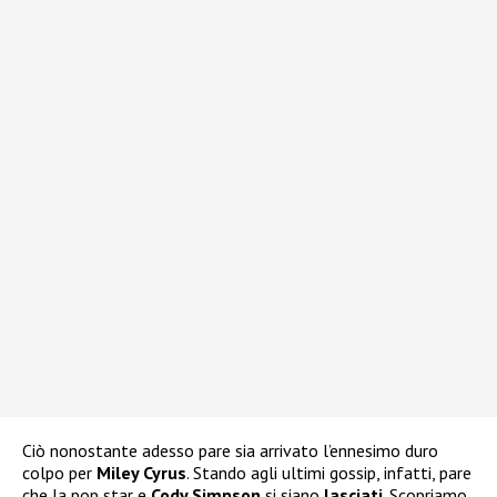
Ciò nonostante adesso pare sia arrivato l’ennesimo duro
colpo per
Miley Cyrus
. Stando agli ultimi gossip, infatti, pare
che la pop star e
Cody Simpson
si siano
lasciati
. Scopriamo