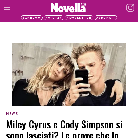
SANREMO
AMICI 24
NEWSLETTER
ABBONATI
NEWS
Miley Cyrus e Cody Simpson si
sono lasciati? Le prove che lo