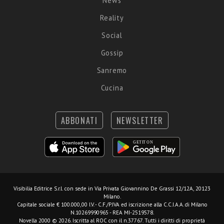
News
Reality
Social
Gossip
Sanremo
Cucina
ABBONATI
NEWSLETTER
Visibilia Editrice S.r.l.
con sede in Via Privata Giovannino De Grassi 12/12A, 20123
Milano.
Capitale sociale € 100.000,00 I.V. - C.F./P.IVA ed iscrizione alla C.C.I.A.A. di Milano
N.10269990965 - REA MI-2519578.
Novella 2000 © 2026. Iscritta al ROC con il n.37767. Tutti i diritti di proprietà