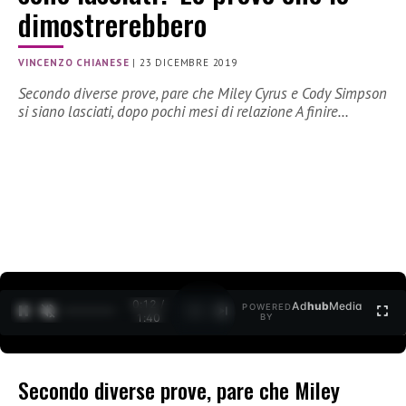
dimostrerebbero
VINCENZO CHIANESE
|
23 DICEMBRE 2019
Secondo diverse prove, pare che Miley Cyrus e Cody Simpson
si siano lasciati, dopo pochi mesi di relazione A finire…
0:12 /
Ad
hub
Media
POWERED
1
/
2
1:40
BY
Secondo diverse prove, pare che Miley