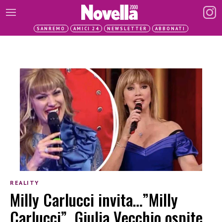
SANREMO
AMICI 24
NEWSLETTER
ABBONATI
REALITY
Milly Carlucci invita…”Milly
Carlucci”, Giulia Vecchio ospite