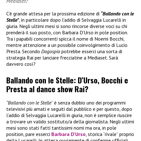
Mediaset?
C’è grande attesa per la prossima edizione di
“Ballando con le
Stelle”
, in particolare dopo l’addio di Selvaggia Lucarelli in
giuria. Negli ultimi mesi si sono rincorse diverse voci su chi
prenderà il suo posto, con Barbara D’Urso in pole position.
Tra i papabili concorrenti spicca il nome di Noemi Bocchi,
mentre attenzione a un possibile coinvolgimento di Lucio
Presta. Secondo
Dagospia
potrebbe esserci una sorta di
strategia Rai per lanciare frecciatine a Mediaset. Sarà
davvero così?
Ballando con le Stelle: D’Urso, Bocchi e
Presta al dance show Rai?
“Ballando con le Stelle
” è senza dubbio uno dei programmi
televisivi più amati e seguiti dal pubblico e per questo, dopo
l’addio di Selvaggia Lucarelli in giuria, non è semplice riuscire
a trovare un valido sostituto/a della giornalista. Negli ultimi
mesi sono stati fatti tantissimi nomi ma ora, in pole
position, pare esserci
Barbara D’Urso
, storica “rivale” proprio
della Lucarelli. In attesa ovviamente di conferme ufficiali,