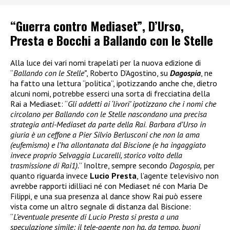
“Guerra contro Mediaset”, D’Urso,
Presta e Bocchi a Ballando con le Stelle
Alla luce dei vari nomi trapelati per la nuova edizione di
“
Ballando con le Stelle”
, Roberto D’Agostino, su
Dagospia
, ne
ha fatto una lettura “politica”, ipotizzando anche che, dietro
alcuni nomi, potrebbe esserci una sorta di frecciatina della
Rai a Mediaset: “
Gli addetti ai ‘livori’ ipotizzano che i nomi che
circolano per Ballando con le Stelle nascondano una precisa
strategia anti-Mediaset da parte della Rai
.
Barbara d’Urso in
giuria è un ceffone a Pier Silvio Berlusconi che non la ama
(eufemismo) e l’ha allontanata dal Biscione (e ha ingaggiato
invece proprio Selvaggia Lucarelli, storico volto della
trasmissione di Rai1).
” Inoltre, sempre secondo
Dagospia,
per
quanto riguarda invece
Lucio Presta
, l’agente televisivo non
avrebbe rapporti idilliaci né con Mediaset né con Maria De
Filippi, e una sua presenza al dance show Rai può essere
vista come un altro segnale di distanza dal Biscione:
“
L’eventuale presente di Lucio Presta si presta a una
speculazione simile: il tele-agente non ha, da tempo, buoni