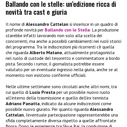
Ballando con le stelle: un’edizione ricca di
novità tra cast e giuria
Il nome di
Alessandro Cattelan
si inserisce in un quadro di
profonde novità per
Ballando con le Stelle
. La produzione
starebbe infatti lavorando non solo alla scelta dei
concorrenti, ma anche a possibili cambiamenti nei ruoli storici
del programma. Tra le indiscrezioni più ricorrenti c’è quella
che riguarda
Alberto Matano
, attualmente protagonista
nel ruolo di custode del tesoretto e commentatore a bordo
pista. Secondo i rumor, il giornalista potrebbe essere
valutato per un eventuale ingresso nella giuria, anche se al
momento non esistono conferme ufficiali.
Nelle ultime settimane sono circolati anche altri nomi, tra
cui quello di
Lucio Presta
per un possibile nuovo ruolo
all’interno della trasmissione e quello dell’ex tennista
Adriano Panatta
, indicato da alcune indiscrezioni come
possibile nuovo giurato. Per quanto riguarda
Alessandro
Cattelan
, l’eventuale partecipazione rappresenterebbe una
sfida completamente diversa rispetto a quelle affrontate
finora. Dopo le esperienze tra Sky e Rai, la conduzione di