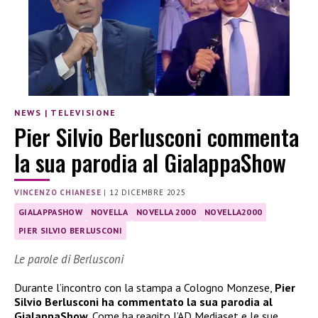
NEWS
|
TELEVISIONE
Pier Silvio Berlusconi commenta
la sua parodia al GialappaShow
VINCENZO CHIANESE
|
12 DICEMBRE 2025
GIALAPPASHOW
NOVELLA
NOVELLA 2000
NOVELLA2000
PIER SILVIO BERLUSCONI
Le parole di Berlusconi
Durante l’incontro con la stampa a Cologno Monzese,
Pier
Silvio Berlusconi ha commentato la sua parodia al
GialappaShow
. Come ha reagito l’AD Mediaset e le sue