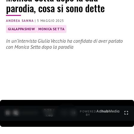
parodia, cosa si sono dette
ANDREA SANNA
|
5 MAGGIO 2025
GIALAPPASHOW
MONICA SETTA
In un’intervista Giulia Vecchio ha confidato di aver parlato
con Monica Setta dopo la parodia
0:30 /
Ad
hub
Media
POWERED
1
/
2
1:40
BY