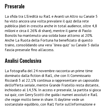
Preserale
La sfida tra L’Eredità su Rai1 e Avanti un Altro su Canale 5
ha visto ancora una volta prevalere il quiz della rete
pubblica (dati in crescita anche in total audience, oltre 4,8
milioni e circa il 26% di share), mentre il game di Paolo
Bonolis ha mantenuto una solida base attorno al 20%.
Anche La Ruota della Fortuna ha beneficiato di questo
traino, consolidando una vera “linea quiz” su Canale 5 dalla
fascia preserale fino all’access.​
Analisi Conclusiva
La fotografia del 24 novembre racconta un prime time
dominato dalla fiction di Rai1, che con Il Commissario
Ricciardi 3 al 22,1% continua a rappresentare un caposaldo
dell’offerta seriale, mentre Grande Fratello resta distante,
inchiodato al 14,5%. In access e preserale, la partita si gioca
sui quiz, con Gerry Scotti che guida i numeri assoluti e Rai1
che regge molto bene in share. Il daytime vede un
sostanziale equilibrio, con Rai1 forte sull’informazione e