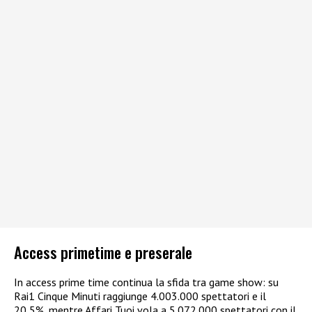
Access primetime e preserale
In access prime time continua la sfida tra game show: su
Rai1 Cinque Minuti raggiunge 4.003.000 spettatori e il
20,5%, mentre Affari Tuoi vola a 5.072.000 spettatori con il