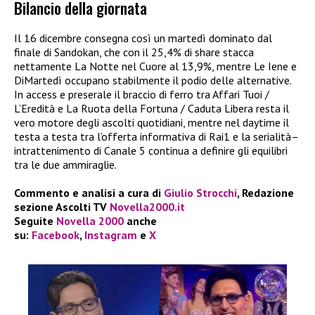
Bilancio della giornata
Il 16 dicembre consegna così un martedì dominato dal
finale di Sandokan, che con il 25,4% di share stacca
nettamente La Notte nel Cuore al 13,9%, mentre Le Iene e
DiMartedì occupano stabilmente il podio delle alternative.
In access e preserale il braccio di ferro tra Affari Tuoi /
L’Eredità e La Ruota della Fortuna / Caduta Libera resta il
vero motore degli ascolti quotidiani, mentre nel daytime il
testa a testa tra l’offerta informativa di Rai1 e la serialità–
intrattenimento di Canale 5 continua a definire gli equilibri
tra le due ammiraglie.​
Commento e analisi a cura di
Giulio Strocchi
, Redazione
sezione Ascolti TV
Novella2000.it
Seguite
Novella 2000
anche
su:
Facebook
,
Instagram
e
X