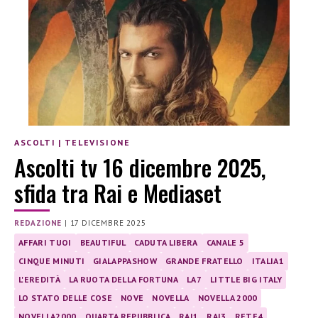
ASCOLTI
|
TELEVISIONE
Ascolti tv 16 dicembre 2025,
sfida tra Rai e Mediaset
REDAZIONE
|
17 DICEMBRE 2025
AFFARI TUOI
BEAUTIFUL
CADUTA LIBERA
CANALE 5
CINQUE MINUTI
GIALAPPASHOW
GRANDE FRATELLO
ITALIA1
L'EREDITÀ
LA RUOTA DELLA FORTUNA
LA7
LITTLE BIG ITALY
LO STATO DELLE COSE
NOVE
NOVELLA
NOVELLA 2000
NOVELLA2000
QUARTA REPUBBLICA
RAI1
RAI3
RETE4