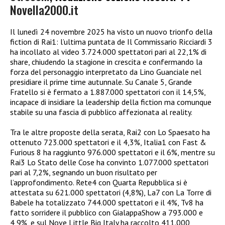
Novella2000.it
Il lunedì 24 novembre 2025 ha visto un nuovo trionfo della
fiction di Rai1: l’ultima puntata de Il Commissario Ricciardi 3
ha incollato al video 3.724.000 spettatori pari al 22,1% di
share, chiudendo la stagione in crescita e confermando la
forza del personaggio interpretato da Lino Guanciale nel
presidiare il prime time autunnale. Su Canale 5, Grande
Fratello si è fermato a 1.887.000 spettatori con il 14,5%,
incapace di insidiare la leadership della fiction ma comunque
stabile su una fascia di pubblico affezionata al reality.​
Tra le altre proposte della serata, Rai2 con Lo Spaesato ha
ottenuto 723.000 spettatori e il 4,3%, Italia1 con Fast &
Furious 8 ha raggiunto 976.000 spettatori e il 6%, mentre su
Rai3 Lo Stato delle Cose ha convinto 1.077.000 spettatori
pari al 7,2%, segnando un buon risultato per
l’approfondimento. Rete4 con Quarta Repubblica si è
attestata su 621.000 spettatori (4,8%), La7 con La Torre di
Babele ha totalizzato 744.000 spettatori e il 4%, Tv8 ha
fatto sorridere il pubblico con GialappaShow a 793.000 e
4,9%, e sul Nove Little Big Italy ha raccolto 411.000