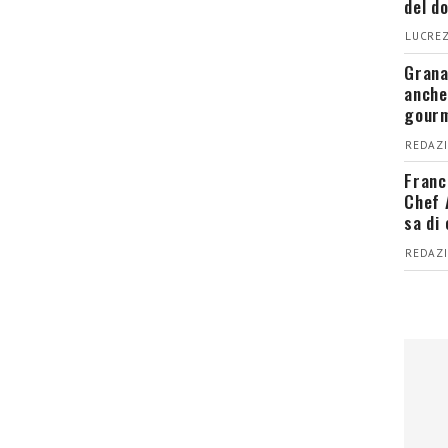
del d
LUCREZ
Grana
anche
gour
REDAZI
Franc
Chef 
sa di
REDAZI