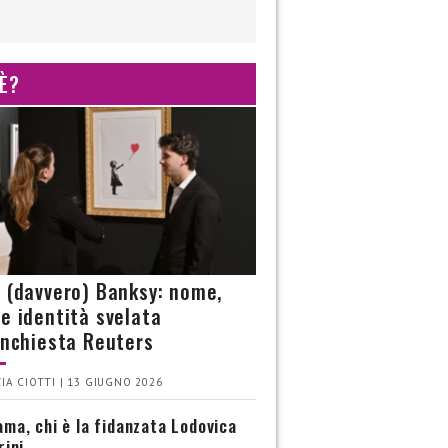
 È?
è (davvero) Banksy: nome,
 e identità svelata
’inchiesta Reuters
IA CIOTTI | 13 GIUGNO 2026
ma, chi è la fidanzata Lodovica
rini