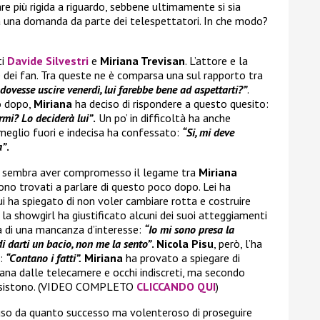
re più rigida a riguardo, sebbene ultimamente si sia
da una domanda da parte dei telespettatori. In che modo?
ti
Davide Silvestri
e
Miriana Trevisan
. L’attore e la
dei fan. Tra queste ne è comparsa una sul rapporto tra
 dovesse uscire venerdì, lui farebbe bene ad aspettarti?”
.
co dopo,
Miriana
ha deciso di rispondere a questo quesito:
rmi? Lo deciderà lui”
.
Un po’ in difficoltà ha anche
meglio fuori e indecisa ha confessato:
“Si, mi deve
a”
.
ò, sembra aver compromesso il legame tra
Miriana
 sono trovati a parlare di questo poco dopo. Lei ha
i ha spiegato di non voler cambiare rotta e costruire
 la showgirl ha giustificato alcuni dei suoi atteggiamenti
ta di una mancanza d’interesse:
“Io mi sono presa la
di darti un bacio, non me la sento”
. Nicola Pisu
, però, l’ha
o:
“Contano i fatti”.
Miriana
ha provato a spiegare di
ana dalle telecamere e occhi indiscreti, ma secondo
n esistono. (VIDEO COMPLETO
CLICCANDO QUI
)
luso da quanto successo ma volenteroso di proseguire