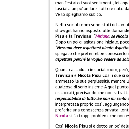
manifestato i suoi sentimenti, lei appa
lasciata un po’ andare. Tutto è nato 
Ve lo spieghiamo subito.
Nella social room sono stati richiama
showgirl hanno risposto alle domande 
Pisu
e la
Trevisan
:
“
Miriana
, se Nicola
Dopo un po’ di agitazione iniziale, po
“Nessuno deve aspettarsi niente. Aspetta
spiegato che preferirebbe conoscerlo 
aspettare perché lo voglio vedere da sol
Quanto accaduto in social room, per
Trevisan
e
Nicola Pisu
. Così i due si
ammesso le sue perplessità, mentre lu
qualcosa di serio insieme. A quel punto
distaccati, precisando che non si trat
responsabilità di tutto. Se non mi sento 
interpretata proprio così, aggiungend
preferire una conoscenza privata, lont
Nicola
si fa troppi problemi che no
Così
Nicola Pisu
si è detto un po’ de