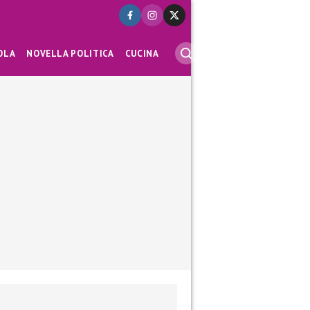
OLA
NOVELLA POLITICA
CUCINA