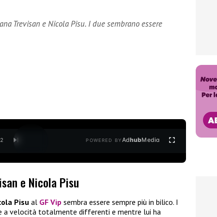
riana Trevisan e Nicola Pisu. I due sembrano essere
Ad
hub
Media
/
2
POWERED BY
isan e Nicola Pisu
cola Pisu
al
GF Vip
sembra essere sempre più in bilico. I
re a velocità totalmente differenti e mentre lui ha