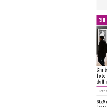
CHI
Chi 
foto
dall
LUCREZ
BigMa
Lazze