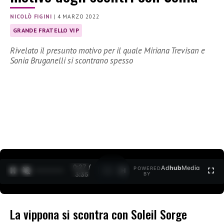
NICOLÒ FIGINI
|
4 MARZO 2022
GRANDE FRATELLO VIP
Rivelato il presunto motivo per il quale Miriana Trevisan e
Sonia Bruganelli si scontrano spesso
0:27 /
Ad
hub
Media
POWERED
1
/
2
3:35
BY
La vippona si scontra con Soleil Sorge