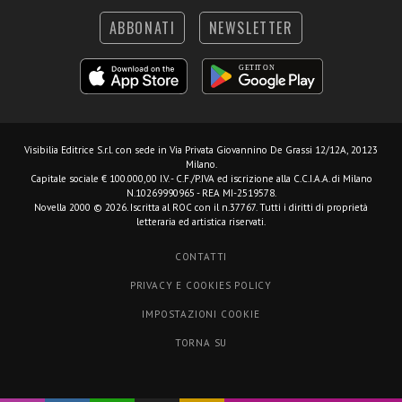
ABBONATI
NEWSLETTER
Visibilia Editrice S.r.l.
con sede in Via Privata Giovannino De Grassi 12/12A, 20123
Milano.
Capitale sociale € 100.000,00 I.V. - C.F./P.IVA ed iscrizione alla C.C.I.A.A. di Milano
N.10269990965 - REA MI-2519578.
Novella 2000 © 2026. Iscritta al ROC con il n.37767. Tutti i diritti di proprietà
letteraria ed artistica riservati.
CONTATTI
PRIVACY E COOKIES POLICY
IMPOSTAZIONI COOKIE
TORNA SU