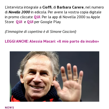
L’intervista integrale a
Cioffi
, di
Barbara Carere
, nel numero
di
Novella 2000
in edicola. Per avere la vostra copia digitale
in promo cliccate
QUI
. Per la app di Novella 2000 su Apple
Store
QUI
e
QUI
per Google Play.
(l’immagine di copertina è di Simone Cascioni)
LEGGI ANCHE: Alessia Macari: «Il mio parto da incubo»
NEWS