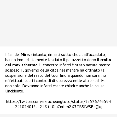
I fan dei
Mirror
intanto, rimasti sotto choc dall’accaduto,
hanno immediatamente lasciato il palazzetto dopo il
crollo
del maxischermo
. Il concerto infatti è stato naturalmente
sospeso. Il governo della città nel mentre ha ordinato la
sospensione del resto del tour fino a quando non saranno
effettuati tutti i controlli di sicurezza nelle altre sedi. Ma
non solo. Dovranno infatti essere chiarite anche le cause
l’incidente.
https://twitter.com/ezracheungtoto/status/15526743594
24102401?s=21&t=0IuCnrbmZX3TB5lWSBdQkg