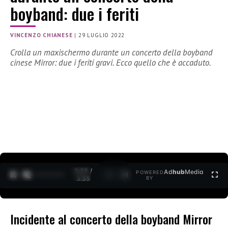
boyband: due i feriti
VINCENZO CHIANESE
|
29 LUGLIO 2022
Crolla un maxischermo durante un concerto della boyband
cinese Mirror: due i feriti gravi. Ecco quello che è accaduto.
0:30 /
Ad
hub
Media
POWERED
1
/
2
3:35
BY
Incidente al concerto della boyband Mirror