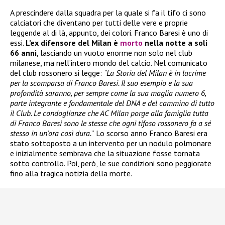
A prescindere dalla squadra per la quale si fa il tifo ci sono
calciatori che diventano per tutti delle vere e proprie
leggende al di là, appunto, dei colori. Franco Baresi è uno di
essi.
L’ex difensore del Milan è
morto
nella notte a soli
66 anni
, lasciando un vuoto enorme non solo nel club
milanese, ma nell’intero mondo del calcio. Nel comunicato
del club rossonero si legge:
“La Storia del Milan è in lacrime
per la scomparsa di Franco Baresi. Il suo esempio e la sua
profondità saranno, per sempre come la sua maglia numero 6,
parte integrante e fondamentale del DNA e del cammino di tutto
il Club. Le condoglianze che AC Milan porge alla famiglia tutta
di Franco Baresi sono le stesse che ogni tifoso rossonero fa a sé
stesso in un’ora così dura.
” Lo scorso anno Franco Baresi era
stato sottoposto a un intervento per un nodulo polmonare
e inizialmente sembrava che la situazione fosse tornata
sotto controllo. Poi, però, le sue condizioni sono peggiorate
fino alla tragica notizia della morte.