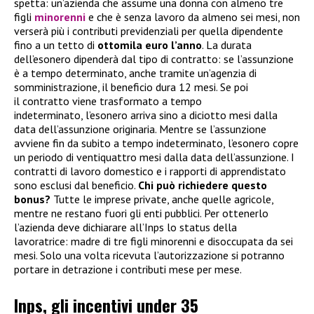
spetta: un’azienda che assume una donna con almeno tre
figli
minorenni
e che è senza lavoro da almeno sei mesi, non
verserà più i contributi previdenziali per quella dipendente
fino a un tetto di
ottomila euro l’anno
. La durata
dell’esonero dipenderà dal tipo di contratto: se l’assunzione
è a tempo determinato, anche tramite un’agenzia di
somministrazione, il beneficio dura 12 mesi. Se poi
il contratto viene trasformato a tempo
indeterminato, l’esonero arriva sino a diciotto mesi dalla
data dell’assunzione originaria. Mentre se l’assunzione
avviene fin da subito a tempo indeterminato, l’esonero copre
un periodo di ventiquattro mesi dalla data dell’assunzione. I
contratti di lavoro domestico e i rapporti di apprendistato
sono esclusi dal beneficio.
Chi può richiedere questo
bonus?
Tutte le imprese private, anche quelle agricole,
mentre ne restano fuori gli enti pubblici. Per ottenerlo
l’azienda deve dichiarare all’Inps lo status della
lavoratrice: madre di tre figli minorenni e disoccupata da sei
mesi. Solo una volta ricevuta l’autorizzazione si potranno
portare in detrazione i contributi mese per mese.
Inps, gli incentivi under 35