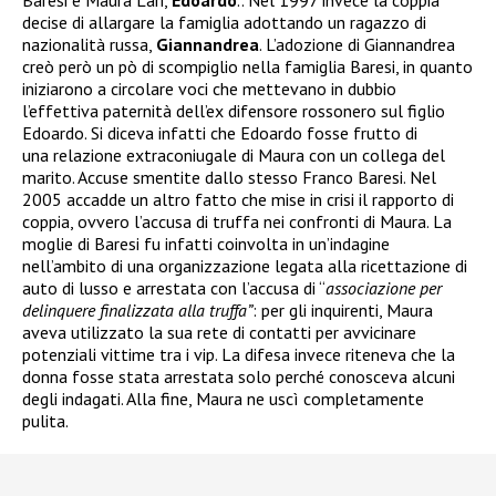
decise di allargare la famiglia adottando un ragazzo di
nazionalità russa,
Giannandrea
. L’adozione di Giannandrea
creò però un pò di scompiglio nella famiglia Baresi, in quanto
iniziarono a circolare voci che mettevano in dubbio
l’effettiva paternità dell’ex difensore rossonero sul figlio
Edoardo. Si diceva infatti che Edoardo fosse frutto di
una relazione extraconiugale di Maura con un collega del
marito. Accuse smentite dallo stesso Franco Baresi. Nel
2005 accadde un altro fatto che mise in crisi il rapporto di
coppia, ovvero l’accusa di truffa nei confronti di Maura. La
moglie di Baresi fu infatti coinvolta in un’indagine
nell’ambito di una organizzazione legata alla ricettazione di
auto di lusso e arrestata
con l’accusa di “
associazione per
delinquere finalizzata alla truffa”
: per gli inquirenti, Maura
aveva utilizzato la sua rete di contatti per avvicinare
potenziali vittime tra i vip. La difesa invece riteneva che la
donna fosse stata arrestata solo perché conosceva alcuni
degli indagati. Alla fine, Maura ne uscì completamente
pulita.