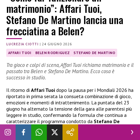
matrimonio”: Affari Tuoi,
Stefano De Martino lancia una
frecciatina a Belen?
LUCREZIA CIOTTI
|
24 GIUGNO 2026
AFFARI TUOI
BELEN RODRIGUEZ
STEFANO DE MARTINO
Tra gioco e colpi di scena, Affari Tuoi richiama matrimonio e il
passato tra Belen e Stefano De Martino. Ecco cosa è
successo in studio.
Il ritorno di
Affari Tuoi
dopo la pausa per i Mondiali 2026 ha
riportato in prima serata la consueta combinazione di gioco,
emozioni e momenti di intrattenimento. La puntata del 23
giugno ha alternato la tensione della gara alle parentesi più
leggere in studio, confermando la formula che continua a
caratterizzare il programma condotto da
Stefano De
Martino
, tra riferimenti al
matrimonio
e accenni alla sua
storia con
Belen
Rodriguez.