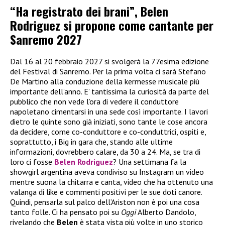
“Ha registrato dei brani”, Belen
Rodriguez si propone come cantante per
Sanremo 2027
Dal 16 al 20 febbraio 2027 si svolgerà la 77esima edizione
del Festival di Sanremo. Per la prima volta ci sarà Stefano
De Martino alla conduzione della kermesse musicale più
importante dell’anno. E’ tantissima la curiosità da parte del
pubblico che non vede l’ora di vedere il conduttore
napoletano cimentarsi in una sede così importante. I lavori
dietro le quinte sono già iniziati, sono tante le cose ancora
da decidere, come co-conduttore e co-conduttrici, ospiti e,
soprattutto, i Big in gara che, stando alle ultime
informazioni, dovrebbero calare, da 30 a 24. Ma, se tra di
loro ci fosse
Belen Rodriguez
? Una settimana fa la
showgirl argentina aveva condiviso su Instagram un video
mentre suona la chitarra e canta, video che ha ottenuto una
valanga di like e commenti positivi per le sue doti canore.
Quindi, pensarla sul palco dell’Ariston non è poi una cosa
tanto folle. Ci ha pensato poi su
Oggi
Alberto Dandolo,
rivelando che
Belen
è stata vista più volte in uno storico