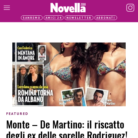
SANREMO
AMICI 24
NEWSLETTER
ABBONATI
FEATURED
Monte – De Martino: il riscatto
degli ex delle sorelle Rodriguez!