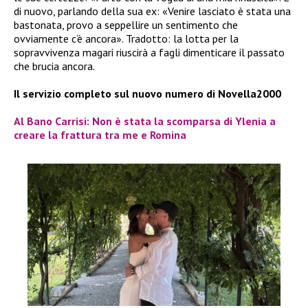
di nuovo, parlando della sua ex: «Venire lasciato è stata una
bastonata, provo a seppellire un sentimento che
ovviamente c’è ancora». Tradotto: la lotta per la
sopravvivenza magari riuscirà a fagli dimenticare il passato
che brucia ancora.
Il servizio completo sul nuovo numero di Novella2000
Al Bano Carrisi: Non è stata la scomparsa di Ylenia a
creare la frattura tra me e Romina