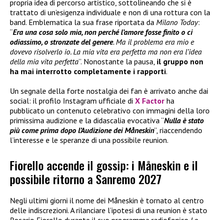
propria idea di percorso artistico, sottolineando che si è
trattato di un’esigenza individuale e non di una rottura con la
band. Emblematica la sua frase riportata da
Milano Today
:
“
Era una cosa solo mia, non perché l’amore fosse finito o ci
odiassimo, o stronzate del genere
. Ma il problema era mio e
dovevo risolverlo io. La mia vita era perfetta ma non era l’idea
della mia vita perfetta
”. Nonostante la pausa,
il gruppo
non
ha
mai interrotto completamente i rapporti
.
Un segnale della forte nostalgia dei fan è arrivato anche dai
social: il profilo Instagram ufficiale di
X Factor
ha
pubblicato un contenuto celebrativo con immagini della loro
primissima audizione e la didascalia evocativa “
Nulla è stato
più come prima dopo l’Audizione dei Måneskin
”, riaccendendo
l’interesse e le speranze di una possibile reunion.
Fiorello accende il gossip: i Måneskin e il
possibile ritorno a Sanremo 2027
Negli ultimi giorni il nome dei Måneskin è tornato al centro
delle indiscrezioni. A rilanciare l’ipotesi di una reunion è stato
Rosario Fiorello durante il suo programma radiofonico
La