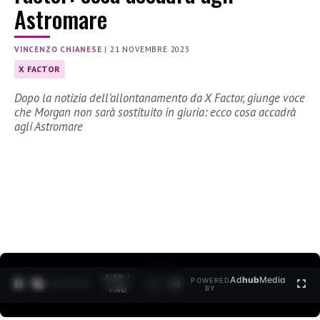
Astromare
VINCENZO CHIANESE
|
21 NOVEMBRE 2023
X FACTOR
Dopo la notizia dell’allontanamento da X Factor, giunge voce
che Morgan non sarà sostituito in giuria: ecco cosa accadrà
agli Astromare
0:21 /
Ad
hub
Media
POWERED
1
/
2
1:40
BY