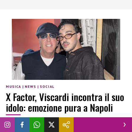
MUSICA
|
NEWS
|
SOCIAL
X Factor, Viscardi incontra il suo
idolo: emozione pura a Napoli
REDAZIONE NOVELLA 2000
|
31 DICEMBRE 2025
BARBARA CARERE
CONCERTO
FRANCO RICCIARDI