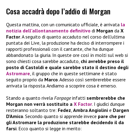
Cosa accadrà dopo l’addio di Morgan
Questa mattina, con un comunicato ufficiale, è arrivata
la
notizia dell’allontanamento definitivo
di
Morgan
da
X
Factor
. A seguito di quanto accaduto nel corso dell’ultima
puntata dei Live, la produzione ha deciso di interrompere i
rapporti professionali con il cantante, che ha dunque
abbandonato la giuria. In queste ore così in molti sul web si
sono chiesti cosa sarebbe accaduto,
chi avrebbe preso il
posto di Castoldi e quale sarebbe stato il destino degli
Astromare
, il gruppo che in queste settimane è stato
seguito proprio da
Marco
. Adesso così sembrerebbe essere
arrivata la risposta. Andiamo a scoprire cosa è emerso.
Stando a quanto rivela
Fanpage
infatti
sembrerebbe che
Morgan non verrà sostituito a
X Factor
. I giudici dunque
resteranno soltanto tre:
Fedez
,
Ambra Angiolini
e
Dargen
D’Amico
. Secondo quanto si apprende invece
pare che per
gli Astromare la produzione starebbe decidendo il da
farsi
. Ecco quanto si legge in merito: