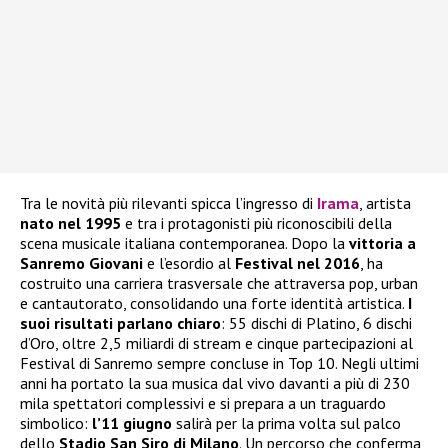
Tra le novità più rilevanti spicca l’ingresso di
Irama
, artista
nato nel 1995
e tra i protagonisti più riconoscibili della
scena musicale italiana contemporanea. Dopo la
vittoria a
Sanremo Giovani
e l’esordio al
Festival nel 2016
, ha
costruito una carriera trasversale che attraversa pop, urban
e cantautorato, consolidando una forte identità artistica.
I
suoi risultati parlano chiaro
: 55 dischi di Platino, 6 dischi
d’Oro, oltre 2,5 miliardi di stream e cinque partecipazioni al
Festival di Sanremo sempre concluse in Top 10. Negli ultimi
anni ha portato la sua musica dal vivo davanti a più di 230
mila spettatori complessivi e si prepara a un traguardo
simbolico:
l’11 giugno
salirà per la prima volta sul palco
dello
Stadio San Siro di Milano
. Un percorso che conferma