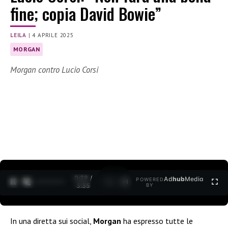
fine; copia David Bowie”
LEILA
|
4 APRILE 2025
MORGAN
Morgan contro Lucio Corsi
0:30 /
Ad
hub
Media
POWERED
1
/
2
3:35
BY
In una diretta sui social,
Morgan
ha espresso tutte le