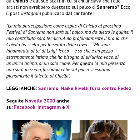
da
Chiello
e dal suo staff in cui si annunciava che i due
artisti non avrebbero duettato sul palco di
Sanremo
? Ecco
il post
Instagram
pubblicato dal cantante:
“La mia partecipazione come ospite di Chiello al prossimo
Festival di Sanremo non sarà sul palco, ma da dietro le quinte, il
mio contributo sarà tecnico. Amo profondamente il brano che
Chiello ha scelto per la serata delle cover – “Mi sono
innamorato di te” di Luigi Tenco – e so che è un pezzo
estremamente intimo che ha bisogno di un’unica voce, di
un’unica anima, di un solo cuore. Per questo la mia presenza
non sarà in scena, lasciando che sul palco si esprima
pienamente il talento di Chiello”.
LEGGI ANCHE
:
Sanremo, Naike Rivelli furia contro Fedez
Seguite
Novella 2000
anche
su:
Facebook
,
Instagram
e
X
.