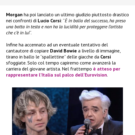
Morgan
ha poi lanciato un ultimo giudizio piuttosto drastico
nei confronti di
Lucio Corsi
: “
È in balia del successo, ha preso
una botta in testa e non ha la lucidità per proteggere l’artista
che c’è in lui
“.
Infine ha accennato ad un eventuale tentativo del
cantautore di copiare
David Bowie
a livello di immagine,
tirano in ballo le “spallettine” delle giacche da
Corsi
sfoggiate. Solo col tempo capiremo come avanzerà la
carriera del giovane artista. Nel frattempo
è
atteso per
rappresentare l’Italia sul palco dell’Eurovision
.