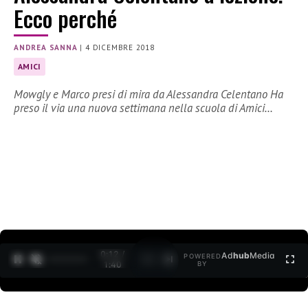
Ecco perché
ANDREA SANNA
|
4 DICEMBRE 2018
AMICI
Mowgly e Marco presi di mira da Alessandra Celentano Ha
preso il via una nuova settimana nella scuola di Amici…
0:12 /
Ad
hub
Media
POWERED
1
/
2
1:40
BY