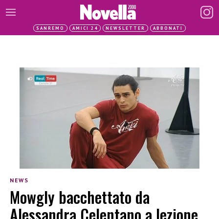
SANREMO
AMICI 24
NEWSLETTER
ABBONATI
NEWS
Mowgly bacchettato da
Alessandra Celentano a lezione.