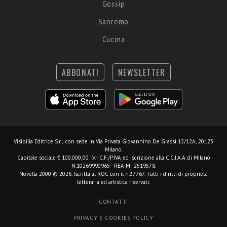
Gossip
Sanremo
Cucina
ABBONATI
NEWSLETTER
Visibilia Editrice S.r.l.
con sede in Via Privata Giovannino De Grassi 12/12A, 20123
Milano.
Capitale sociale € 100.000,00 I.V. - C.F./P.IVA ed iscrizione alla C.C.I.A.A. di Milano
N.10269990965 - REA MI-2519578.
Novella 2000 © 2026. Iscritta al ROC con il n.37767. Tutti i diritti di proprietà
letteraria ed artistica riservati.
CONTATTI
PRIVACY E COOKIES POLICY