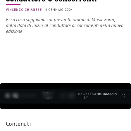
VINCENZO CHIANESE
|
4 GENNAIO 2024
Ecco cosa sappiamo sul presunto ritorno di Music Farm,
dalla data di inizio, al conduttore ai concorrenti della nuova
edizione
0:28 /
Ad
hub
Media
POWERED
1
/
2
1:40
BY
Contenuti