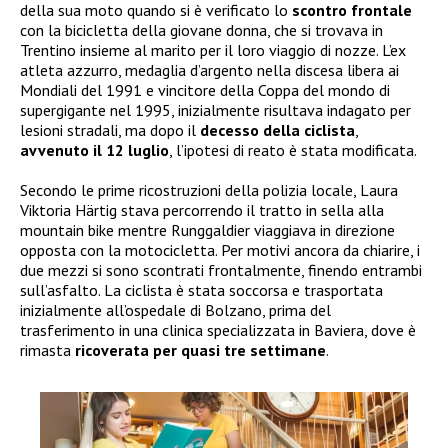
della sua moto quando si è verificato lo
scontro frontale
con la bicicletta della giovane donna, che si trovava in
Trentino insieme al marito per il loro viaggio di nozze. L’ex
atleta azzurro, medaglia d’argento nella discesa libera ai
Mondiali del 1991 e vincitore della Coppa del mondo di
supergigante nel 1995, inizialmente risultava indagato per
lesioni stradali, ma dopo il
decesso della ciclista
,
avvenuto il 12 luglio
, l’ipotesi di reato è stata modificata.
Secondo le prime ricostruzioni della polizia locale, Laura
Viktoria Härtig stava percorrendo il tratto in sella alla
mountain bike mentre Runggaldier viaggiava in direzione
opposta con la motocicletta. Per motivi ancora da chiarire, i
due mezzi si sono scontrati frontalmente, finendo entrambi
sull’asfalto. La ciclista è stata soccorsa e trasportata
inizialmente all’ospedale di Bolzano, prima del
trasferimento in una clinica specializzata in Baviera, dove è
rimasta
ricoverata per quasi tre settimane
.