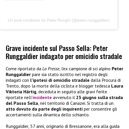
Un post condiviso da Peter.Runghi (@peter.runggaldier)
Grave incidente sul Passo Sella: Peter
Runggaldier indagato per omicidio stradale
Come riportato da
La Presse
, l’ex campione di sci alpino
Peter
Runggaldier
pare sia stato iscritto nel registro degli
indagati con
l’ipotesi di omicidio stradale
dalla Procura di
Trento, dopo la morte della ciclista e blogger tedesca
Laura
Viktoria Härtig
, deceduta in seguito alle gravi ferite
riportate nell’
incidente
avvenuto il
23 giugno sulla strada
del Passo Sella
, nel territorio di Canazei. Si tratta di un
atto dovuto da parte degli inquirenti
per consentire gli
accertamenti sulla dinamica dello schianto.
Runggaldier, 57 anni, originario di Bressanone, era alla guida