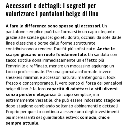
Accessori e dettagli: i segreti per
valorizzare i pantaloni beige di lino
A fare la differenza sono spesso gli accessori
. Un
pantalone semplice può trasformarsi in un capo elegante
grazie alle scelte giuste: gioielli dorati, occhiali da sole dalle
linee classiche e borse dalle forme strutturate
contribuiscono a rendere l’outfit più sofisticato.
Anche le
scarpe giocano un ruolo fondamentale
. Un sandalo con
tacco sottile dona immediatamente un effetto più
femminile e raffinato, mentre un mocassino aggiunge un
tocco professionale. Per una giornata informale, invece,
sneakers minimal e accessori naturali mantengono il look
fresco e contemporaneo. Il vero punto di forza dei pantaloni
beige di lino è la loro
capacità di adattarsi a stili diversi
senza perdere eleganza
. Un capo semplice, ma
estremamente versatile, che può essere indossato stagione
dopo stagione cambiando soltanto abbinamenti e dettagli.
Proprio per questo continua a essere uno degli investimenti
più interessanti del guardaroba estivo:
comodo, chic e
sempre attuale
.