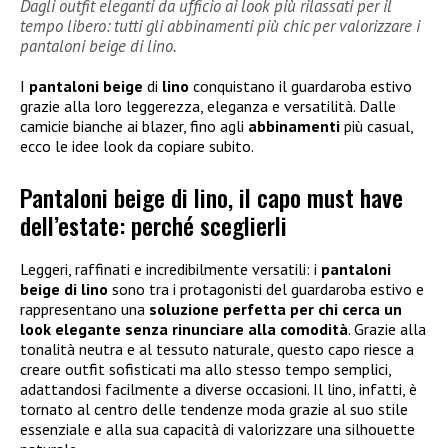
Dagli outfit eleganti da ufficio ai look più rilassati per il
tempo libero: tutti gli abbinamenti più chic per valorizzare i
pantaloni beige di lino.
I
pantaloni beige
di
lino
conquistano il guardaroba estivo
grazie alla loro leggerezza, eleganza e versatilità. Dalle
camicie bianche ai blazer, fino agli
abbinamenti
più casual,
ecco le idee look da copiare subito.
Pantaloni beige di lino, il capo must have
dell’estate: perché sceglierli
Leggeri, raffinati e incredibilmente versatili: i
pantaloni
beige di lino
sono tra i protagonisti del guardaroba estivo e
rappresentano una
soluzione perfetta per chi cerca un
look elegante senza rinunciare alla comodità
. Grazie alla
tonalità neutra e al tessuto naturale, questo capo riesce a
creare outfit sofisticati ma allo stesso tempo semplici,
adattandosi facilmente a diverse occasioni. Il lino, infatti, è
tornato al centro delle tendenze moda grazie al suo stile
essenziale e alla sua capacità di valorizzare una silhouette