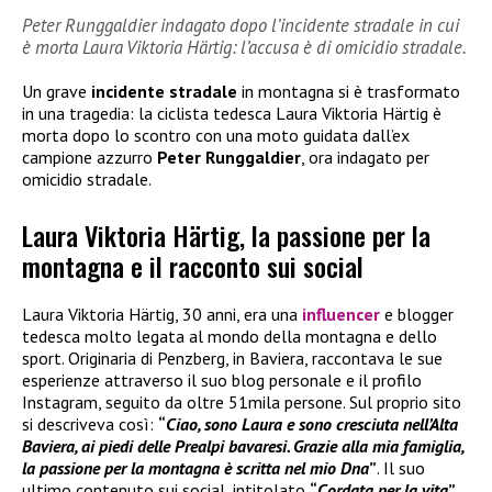
Peter Runggaldier indagato dopo l’incidente stradale in cui
è morta Laura Viktoria Härtig: l’accusa è di omicidio stradale.
Un grave
incidente stradale
in montagna si è trasformato
in una tragedia: la ciclista tedesca Laura Viktoria Härtig è
morta dopo lo scontro con una moto guidata dall’ex
campione azzurro
Peter Runggaldier
, ora indagato per
omicidio stradale.
Laura Viktoria Härtig, la passione per la
montagna e il racconto sui social
Laura Viktoria Härtig, 30 anni, era una
influencer
e blogger
tedesca molto legata al mondo della montagna e dello
sport. Originaria di Penzberg, in Baviera, raccontava le sue
esperienze attraverso il suo blog personale e il profilo
Instagram, seguito da oltre 51mila persone. Sul proprio sito
si descriveva così:
“
Ciao, sono Laura e sono cresciuta nell’Alta
Baviera, ai piedi delle Prealpi bavaresi. Grazie alla mia famiglia,
la passione per la montagna è scritta nel mio Dna
”
. Il suo
ultimo contenuto sui social, intitolato
“
Cordata per la vita
”
,