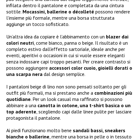
infilata dentro il pantalone e completata da una cintura
sottile.
Mocassini, ballerine o décolleté
possono rendere
l’insieme più formale, mentre una borsa strutturata
aggiunge un tocco sofisticato.
Un’altra idea da copiare è l’abbinamento con un
blazer dai
colori neutri
, come bianco, panna o beige. Il risultato è un
completo estivo dall’effetto sartoriale, ideale anche per
eventi, aperitivi o occasioni in cui si vuole essere eleganti
senza indossare capi troppo pesanti. Per creare contrasto si
possono aggiungere
accessori color cuoio, gioielli dorati o
una scarpa nera
dal design semplice.
I pantaloni beige di lino non sono pensati soltanto per gli
outfit più formali, ma si prestano anche a
combinazioni più
quotidiane
. Per un look casual ma raffinato si possono
abbinare a una
canotta in cotone, una t-shirt basica o un
top aderente
, scegliendo capi dalle linee pulite per lasciare
protagonista il pantalone.
Ai piedi funzionano molto bene
sandali bassi, sneakers
bianche o ballerine
, mentre una borsa in pelle o in tessuto