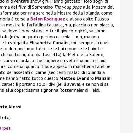
o di diventare show girl. Hanno gettato i loro sogni di
prima del film di Sorrentino
The youg pope
alla Mostra del
trasformata per una sera nella Mostra della Iolanda, come
moria è corsa a
Belen Rodriguez
e al suo abito Fausto
in mostra la farfallina tatuata, ma, piaccia o non piaccia,
sa dove fermarsi (mai oltre il ginecologico), sa come
scatole (m’ha augurato perfino di schiattare), ma non
ce la volgarità
Elisabetta Canalis
, che sempre su quel
 lo domandiamo tutti: ce le hai o non ce le hai». Le
che un triangolo una fascetta) la Mello e la Salemi,
e, cui va ricordato che togliere un velo è quanto di più
irsi come un quarto di bue appeso in macelleria farebbe
o dei assetati di carne (sedicenti malati di Iolanda a
zione hanno fatto tutto questo
Matteo Evandro Manzini
 carpet li portano solo i divi (lei li aveva), e se non si sa
rsi alla copertissima signorina Rottermeier di Heidi,
rto Alessi
 foto)
arpet