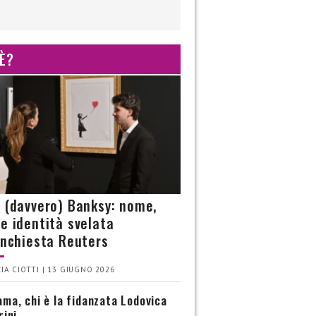
 È?
è (davvero) Banksy: nome,
 e identità svelata
’inchiesta Reuters
IA CIOTTI | 13 GIUGNO 2026
ma, chi è la fidanzata Lodovica
rini