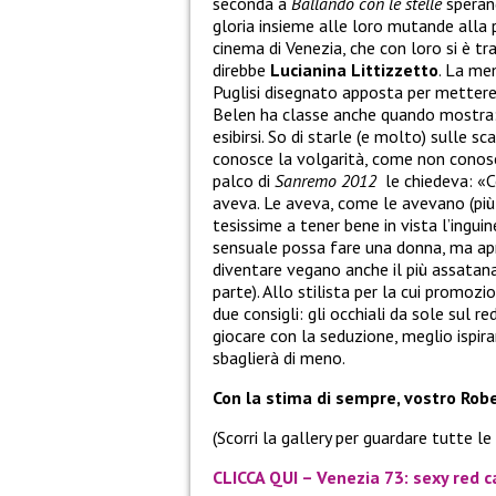
seconda a
Ballando con le stelle
sperand
gloria insieme alle loro mutande alla 
cinema di Venezia, che con loro si è 
direbbe
Lucianina Littizzetto
. La me
Puglisi disegnato apposta per mettere 
Belen ha classe anche quando mostra: 
esibirsi. So di starle (e molto) sulle 
conosce la volgarità, come non conos
palco di
Sanremo 2012
le chiedeva: «Ce
aveva. Le aveva, come le avevano (più 
tesissime a tener bene in vista l’inguin
sensuale possa fare una donna, ma apr
diventare vegano anche il più assatanat
parte). Allo stilista per la cui promo
due consigli: gli occhiali da sole sul red
giocare con la seduzione, meglio ispira
sbaglierà di meno.
Con la stima di sempre, vostro Robe
(Scorri la gallery per guardare tutte le
CLICCA QUI – Venezia 73: sexy red c