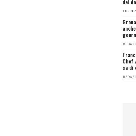
del d
LUCREZ
Grana
anche
gour
REDAZI
Franc
Chef 
sa di
REDAZI