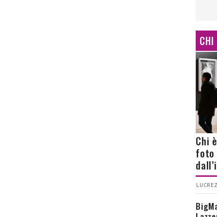
CHI
Chi 
foto
dall
LUCREZ
BigMa
Lazze