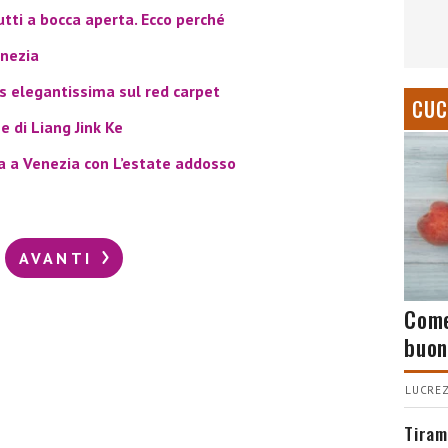
utti a bocca aperta. Ecco perché
enezia
s elegantissima sul red carpet
CUC
e di Liang Jink Ke
a a Venezia con L’estate addosso
AVANTI
Come
buon
LUCREZ
Tiram