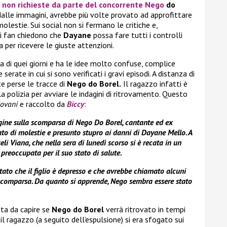
e non richieste da parte del concorrente
Nego
do
alle immagini, avrebbe più volte provato ad approfittare
molestie. Sui social non si fermano le critiche e,
 i fan chiedono che
Dayane
possa fare tutti i controlli
 per ricevere le giuste attenzioni.
a di quei giorni e ha le idee molto confuse, complice
erate in cui si sono verificati i gravi episodi. A distanza di
e perse le tracce di
Nego do Borel.
Il ragazzo infatti è
polizia per avviare le indagini di ritrovamento. Questo
iovani
e raccolto da
Biccy
:
agine sulla scomparsa di Nego Do Borel, cantante ed ex
to di molestie e presunto stupro ai danni di Dayane Mello. A
i Viana, che nella sera di lunedì scorso si è recata in un
 preoccupata per il suo stato di salute.
to che il figlio è depresso e che avrebbe chiamato alcuni
scomparsa. Da quanto si apprende, Nego sembra essere stato
sta da capire se
Nego do Borel
verrà ritrovato in tempi
o il ragazzo (a seguito dell’espulsione) si era sfogato sui