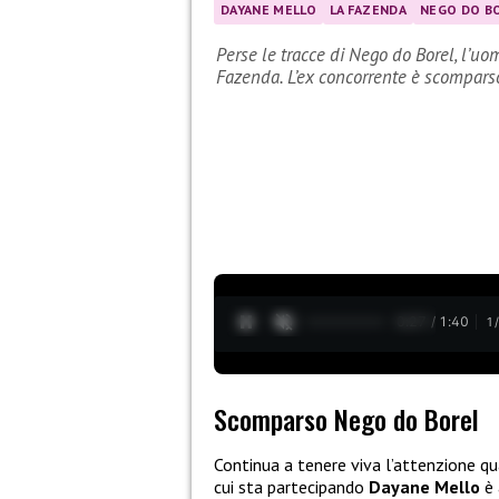
DAYANE MELLO
LA FAZENDA
NEGO DO B
Perse le tracce di Nego do Borel, l’u
Fazenda. L’ex concorrente è scompars
0:28 / 1:40
1
Scomparso Nego do Borel
Continua a tenere viva l’attenzione qu
cui sta partecipando
Dayane Mello
è