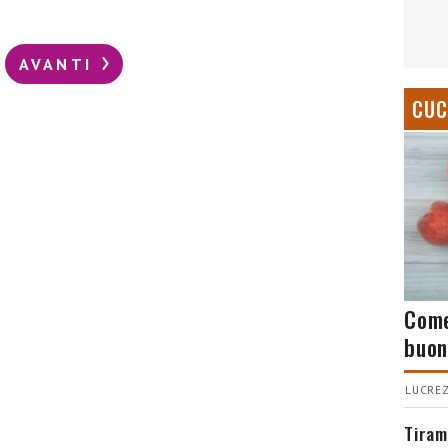
AVANTI
CUC
Come
buon
LUCREZ
Tiram