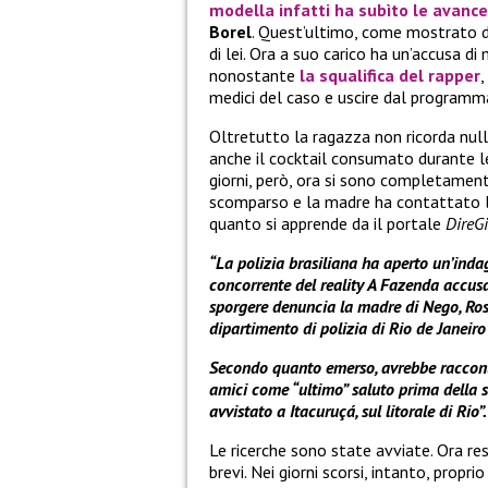
modella infatti ha subìto le avanc
Borel
. Quest’ultimo, come mostrato d
di lei. Ora a suo carico ha un’accusa di 
nonostante
la squalifica del rapper
,
medici del caso e uscire dal programma
Oltretutto la ragazza non ricorda null
anche il cocktail consumato durante le s
giorni, però, ora si sono completament
scomparso e la madre ha contattato la 
quanto si apprende da il portale
DireG
“La polizia brasiliana ha aperto un’ind
concorrente del reality A Fazenda accusa
sporgere denuncia la madre di Nego, Rosel
dipartimento di polizia di Rio de Janeiro
Secondo quanto emerso, avrebbe racconta
amici come “ultimo” saluto prima della 
avvistato a Itacuruçá, sul litorale di Rio”.
Le ricerche sono state avviate. Ora re
brevi. Nei giorni scorsi, intanto, propri