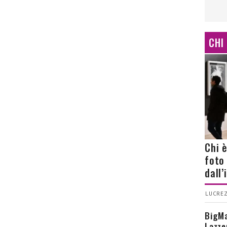
CHI
Chi 
foto
dall
LUCREZ
BigMa
Lazze