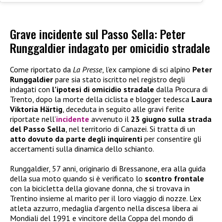
Grave incidente sul Passo Sella: Peter
Runggaldier indagato per omicidio stradale
Come riportato da
La Presse
, l’ex campione di sci alpino
Peter
Runggaldier
pare sia stato iscritto nel registro degli
indagati con
l’ipotesi di omicidio stradale
dalla Procura di
Trento, dopo la morte della ciclista e blogger tedesca
Laura
Viktoria Härtig
, deceduta in seguito alle gravi ferite
riportate nell’
incidente
avvenuto il
23 giugno sulla strada
del Passo Sella
, nel territorio di Canazei. Si tratta di un
atto dovuto da parte degli inquirenti
per consentire gli
accertamenti sulla dinamica dello schianto.
Runggaldier, 57 anni, originario di Bressanone, era alla guida
della sua moto quando si è verificato lo
scontro frontale
con la bicicletta della giovane donna, che si trovava in
Trentino insieme al marito per il loro viaggio di nozze. L’ex
atleta azzurro, medaglia d’argento nella discesa libera ai
Mondiali del 1991 e vincitore della Coppa del mondo di