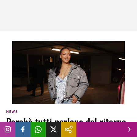
NEWS
Perchè tutti parlano del ritorno
di Rihanna al carnevale delle