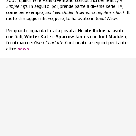
2003, quindi, lei e Paris diventano conduttrici del reality
A
Simple Life
. In seguito, poi, prende parte a diverse serie TV,
come per esempio,
Six Feet Under
,
8 semplici
regole
e
Chuck
. Il
ruolo di maggior rilievo, però, lo ha avuto in
Great News
.
Per quanto riguarda la vita privata,
Nicole Richie
ha avuto
due figli,
Winter Kate
e
Sparrow James
con
Joel Madden
,
frontman dei
Good Charlotte
. Continuate a seguirci per tante
altre
news
.