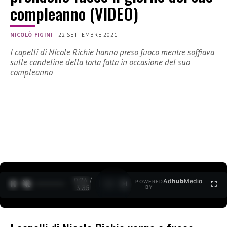
compleanno (VIDEO)
NICOLÒ FIGINI
|
22 SETTEMBRE 2021
I capelli di Nicole Richie hanno preso fuoco mentre soffiava
sulle candeline della torta fatta in occasione del suo
compleanno
0:27 /
Ad
hub
Media
POWERED
1
/
2
3:35
BY