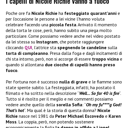
I capelli di Nicole Richie vanno a fuoco
Poche ore fa
Nicole Richie
ha
festeggiato quarant’anni
e
per l’occasione le persone a lei vicine l’hanno voluta
celebrare facendo una
piccola festa
. Arrivato il momento
della torta le cose, però, hanno subito una piega molto
particolare. Come possiamo vedere anche nel video postato
da lei stessa su
Instagram
, che potete raggiungere
cliccando
QUI
, l’attrice sta
spegnendo le candeline
sulla
torta di compleanno
. Presa dalla foga e dagli incitamenti di
chi sta intorno, però, non si accorge di essere
troppo vicina
e
quando si allontana
due ciocche di capelli hanno preso
fuoco
.
Per fortuna non è successo
nulla di grave
e le fiamme sono
state spente subito. La festeggiata, infatti, ha postato il
filmato e ha scritto nella descrizione “
Well… So far 40
is fire
“.
Tutto si è risolto per il meglio e nei commenti possiamo
vedere anche quello della
sorella Sofia
: “
Oh my fu****g God!
That’s hot
“. Ma qual è la storia di questa donna?
Nicole
Richie
nasce nel 1981 da
Peter Michael Escovedo
e
Karen
Moss
. La coppia, però, non potendo sostenere
economicamente la figlia
la danno in affido a Lionel