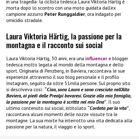
in una tragedia: la ciclista tedesca Laura Viktoria Härtig è
morta dopo lo scontro con una moto guidata dall’ex
campione azzurro
Peter Runggaldier
, ora indagato per
omicidio stradale.
Laura Viktoria Härtig, la passione per la
montagna e il racconto sui social
Laura Viktoria Härtig, 30 anni, era una
influencer
e blogger
tedesca molto legata al mondo della montagna e dello
sport. Originaria di Penzberg, in Baviera, raccontava le sue
esperienze attraverso il suo blog personale e il profilo
Instagram, seguito da oltre 51mila persone. Sul proprio sito
si descriveva così:
“
Ciao, sono Laura e sono cresciuta nell’Alta
Baviera, ai piedi delle Prealpi bavaresi. Grazie alla mia famiglia,
la passione per la montagna è scritta nel mio Dna
”
. Il suo
ultimo contenuto sui social, intitolato
“
Cordata per la vita
”
,
raccontava alcuni momenti delle nozze vissute tra le
montagne. La sua morte ha interrotto una vita dedicata alla
passione per la natura, il viaggio e lo sport.