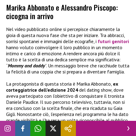
Marika Abbonato e Alessandro Piscopo:
cicogna in arrivo
Nel video pubblicato online si percepisce chiaramente la
gioia di questa nuova fase che sta per iniziare. Tra abbracci,
sorrisi spontanei e immagini delle ecografie, i
futuri genitori
hanno voluto coinvolgere il loro pubblico in un momento
intimo e carico di emozione. A rendere ancora più dolce il
tutto è la scelta di una dedica semplice ma significativa:
“
Mommy and daddy
”. Un messaggio breve che racchiude tutta
la felicità di una coppia che si prepara a diventare famiglia.
La protagonista di questa storia è Marika Abbonato,
ex
corteggiatrice dell’edizione 2024
del dating show, dove
aveva partecipato con l’obiettivo di conquistare il tronista
Daniele Paudice. Il suo percorso televisivo, tuttavia, non si
era concluso con la scelta finale, che era ricaduta su Gaia
Gigli. Nonostante ciò, l’esperienza nel programma le ha dato
grande visibilità e l’ha resa un volto riconoscibile al pubblico
del pomeriggio di Canale 5.