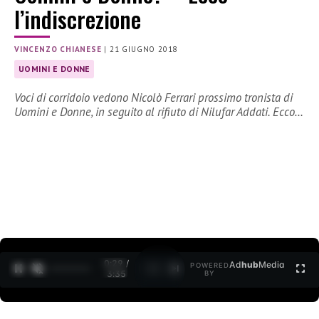
l’indiscrezione
VINCENZO CHIANESE
|
21 GIUGNO 2018
UOMINI E DONNE
Voci di corridoio vedono Nicolò Ferrari prossimo tronista di
Uomini e Donne, in seguito al rifiuto di Nilufar Addati. Ecco…
0:30 /
Ad
hub
Media
POWERED
1
/
2
3:35
BY