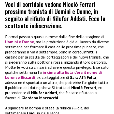
Voci di corridoio vedono Nicolò Ferrari
prossimo tronista di Uomini e Donne, in
seguito al rifiuto di Nilufar Addati. Ecco la
scottante indiscrezione.
È ormai passato quasi un mese dalla fine della stagione di
Uomini e Donne
, ma la produzione è già al lavoro da diverse
settimane per formare il cast delle prossime puntate, che
prenderanno il via a settembre. Sono in corso, infatti, i
casting per la scelta dei corteggiatori e dei nuovi tronisti, che
si siederanno sulla poltrona rossa, iniziando il loro percorso.
Molte le voci su chi sarà ad avere questo privilegio. E se solo
qualche settimana fa
in cima alla lista c’era il nome di
Lorenzo Riccardi
, ex corteggiatore di
Sara Affi Fella
,
adesso ne è spuntato un altro, che potrebbe far gioire tutto
il pubblico del dating show. Si tratta di
Nicolò Ferrari
, ex
pretendente di
Nilufar Addati
, che è stato rifiutato a
favore di
Giordano Mazzocchi
.
A sganciare la bomba è stata la rubrica
Pillole
, del
settimanale
Oggi
, in cui si legge: