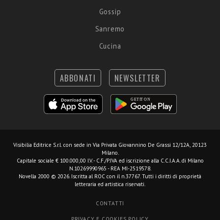
Gossip
Sanremo
Cucina
ABBONATI
NEWSLETTER
Visibilia Editrice S.r.l.
con sede in Via Privata Giovannino De Grassi 12/12A, 20123
Milano.
Capitale sociale € 100.000,00 I.V. - C.F./P.IVA ed iscrizione alla C.C.I.A.A. di Milano
N.10269990965 - REA MI-2519578.
Novella 2000 © 2026. Iscritta al ROC con il n.37767. Tutti i diritti di proprietà
letteraria ed artistica riservati.
CONTATTI
PRIVACY E COOKIES POLICY