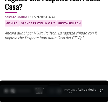
Casa?
ANDREA SANNA
|
7 NOVEMBRE 2022
GF VIP 7
GRANDE FRATELLO VIP 7
NIKITA PELIZON
Ancora dubbi per Nikita Pelizon. La ragazza chiude con il
ragazzo che l’aspetta fuori dalla Casa del GF Vip?
0:27 /
Ad
hub
Media
POWERED
1
/
2
3:35
BY