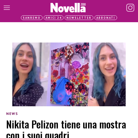
SANREMO
AMICI 24
NEWSLETTER
ABBONATI
NEWS
Nikita Pelizon tiene una mostra
con i suoi quadri