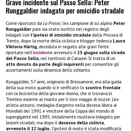
Grave incidente sul Passo Sella: Peter
Runggaldier indagato per omicidio stradale
Come riportato da
La Presse
, l’ex campione di sci alpino
Peter
Runggaldier
pare sia stato iscritto nel registro degli
indagati con
l’ipotesi di omicidio stradale
dalla Procura di
Trento, dopo la morte della ciclista e blogger tedesca
Laura
Viktoria Härtig
, deceduta in seguito alle gravi ferite
riportate nell’
incidente
avvenuto il
23 giugno sulla strada
del Passo Sella
, nel territorio di Canazei. Si tratta di un
atto dovuto da parte degli inquirenti
per consentire gli
accertamenti sulla dinamica dello schianto.
Runggaldier, 57 anni, originario di Bressanone, era alla guida
della sua moto quando si è verificato lo
scontro frontale
con la bicicletta della giovane donna, che si trovava in
Trentino insieme al marito per il loro viaggio di nozze. L’ex
atleta azzurro, medaglia d’argento nella discesa libera ai
Mondiali del 1991 e vincitore della Coppa del mondo di
supergigante nel 1995, inizialmente risultava indagato per
lesioni stradali, ma dopo il
decesso della ciclista
,
avvenuto il 12 luglio
, l’ipotesi di reato è stata modificata.