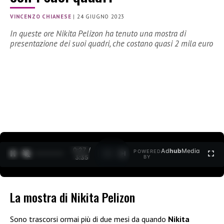
VINCENZO CHIANESE
|
24 GIUGNO 2023
In queste ore Nikita Pelizon ha tenuto una mostra di
presentazione dei suoi quadri, che costano quasi 2 mila euro
0:28 /
Ad
hub
Media
POWERED
1
/
2
3:35
BY
La mostra di Nikita Pelizon
Sono trascorsi ormai più di due mesi da quando
Nikita