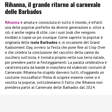
Rihanna, il grande ritorno al carnevale
delle Barbados
Rihanna
è amata e conosciuta in tutto il mondo, è infatti
una delle popstar preferite da diverse generazioni e, oltre a
ciò, è anche regina di stile, con i suoi look che vengono
invidiati e copiai un pò ovunque. Come saprete la popstar è
originaria delle
isole Barbados
e, in occasione del Grand
Kadooment Day, ovvero la festa che pone fine al Crop Over
e che celebra la conclusione del raccolto della canna da
zucchero sull’isola, è tornata proprio nella sua terra natale,
per prendere parte ai festeggiamenti. La parata celebrativa è
caratterizzata da bande in maschera ed elaborati costumi di
Carnevale. Rihanna ha stupido davvero tutti, sfoggiando un
costume mozzafiato! Prima di scoprire insieme come si è
vestita la popstar, sottolineiamo il fatto che Rihanna non
prendeva parte al Carnevale delle Barbados dal 2024.