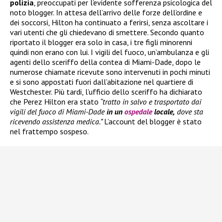
polizia
, preoccupati per l’evidente sofferenza psicologica del
noto blogger. In attesa dell’arrivo delle forze dell’ordine e
dei soccorsi, Hilton ha continuato a ferirsi, senza ascoltare i
vari utenti che gli chiedevano di smettere. Secondo quanto
riportato il blogger era solo in casa, i tre figli minorenni
quindi non erano con lui. I vigili del fuoco, un’ambulanza e gli
agenti dello sceriffo della contea di Miami-Dade, dopo le
numerose chiamate ricevute sono intervenuti in pochi minuti
e si sono appostati fuori dall’abitazione nel quartiere di
Westchester. Più tardi, l’ufficio dello sceriffo ha dichiarato
che Perez Hilton era stato
“tratto in salvo e trasportato dai
vigili del fuoco di Miami-Dade
in un
ospedale
locale,
dove sta
ricevendo assistenza medica.”
L’account del blogger è stato
nel frattempo sospeso.