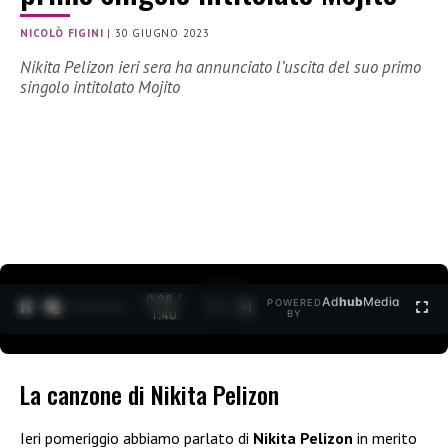
NICOLÒ FIGINI
|
30 GIUGNO 2023
Nikita Pelizon ieri sera ha annunciato l’uscita del suo primo
singolo intitolato Mojito
0:29 /
Ad
hub
Media
POWERED
1
/
2
1:40
BY
La canzone di Nikita Pelizon
Ieri pomeriggio abbiamo parlato di
Nikita Pelizon
in merito