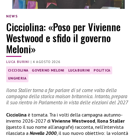
NEWS
Cicciolina: «Poso per Vivienne
Westwood e sfido il governo
Meloni»
LUCA BURINI
|
4 AGOSTO 2026
CICCIOLINA
GOVERNO MELONI
LUCA BURINI
POLITICA
UNGHERIA
Ilona Staller torna a far parlare di sé come volto della
campagna della storica maison britannica. Intanto, prepara
il suo rientro in Parlamento in vista delle elezioni del 2027
Cicciolina
è tornata. Tra i volti della campagna autunno-
inverno 2026-2027 di
Vivienne Westwood
,
Ilona Staller
(questo il suo nome all’anagrafe) racconta, nell’intervista
rilasciata a
Novella 2000
, il suo nuovo obiettivo: la volontà