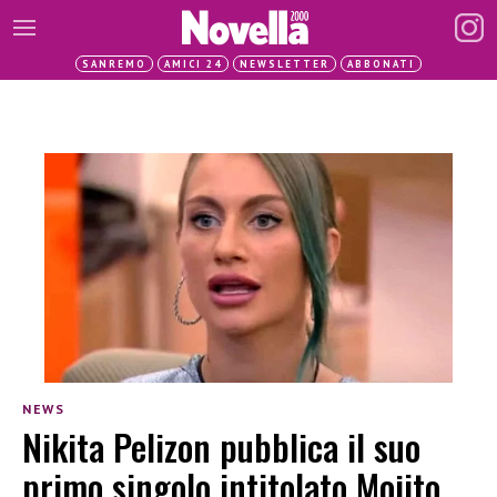
SANREMO
AMICI 24
NEWSLETTER
ABBONATI
NEWS
Nikita Pelizon pubblica il suo
primo singolo intitolato Mojito