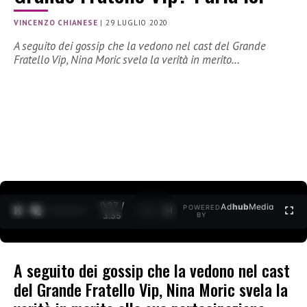
VINCENZO CHIANESE
|
29 LUGLIO 2020
A seguito dei gossip che la vedono nel cast del Grande
Fratello Vip, Nina Moric svela la verità in merito…
0:27 /
Ad
hub
Media
POWERED
1
/
2
3:35
BY
A seguito dei gossip che la vedono nel cast
del Grande Fratello Vip, Nina Moric svela la