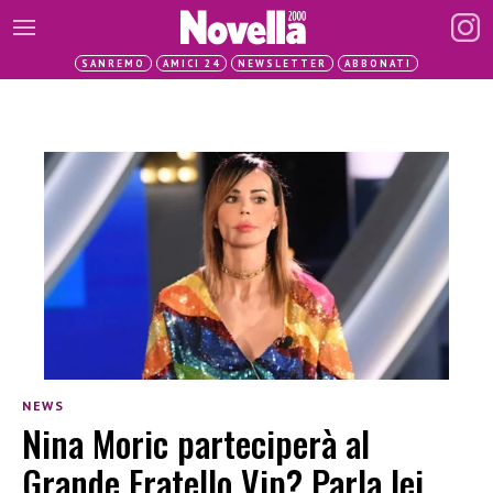
SANREMO
AMICI 24
NEWSLETTER
ABBONATI
NEWS
Nina Moric parteciperà al
Grande Fratello Vip? Parla lei