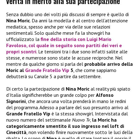
verità in merito alla sua partecipazione
Senza dubbio uno dei volti più discussi di sempre è quello di
Nina Moric
. Da anni la modella è al centro dell’attenzione
mediatica, spesso anche per via delle sue relazioni
sentimentali. Solo qualche mese fa la showgirl ha
ufficializzato la
fine della storia con
Luigi Mario
Favoloso
, col quale in seguito sono partiti dei veri e
propri scontri
. Le tensioni tra i due sono infatti salite alle
stesse, e numerose sono state le accuse reciproche. Nel
mentre da qualche giorno si parla del
probabile arrivo della
Moric al
Grande Fratello Vip
5
, che come sappiamo
debutterà su Canale 5 a partire da settembre.
Di certo la partecipazione di
Nina Moric
al reality più spiato
d’Italia significherebbe un grande colpo per
Alfonso
Signorini
, che ancora una volta prenderà in mano le redini
del programma. Adesso a parlare del suo presunto arrivo al
Grande Fratello Vip
è la stessa showgirl. Intervistata dal
nuovo numero del settimanale
Nuovo Tv
,
la Moric ha
categoricamente smentito il suo ingresso nel loft di
Cinecittà
, non volendo finire nuovamente sotto le luci della
ribalta. Lo scopo di
Nina
è quello di stare lontana il gossip il