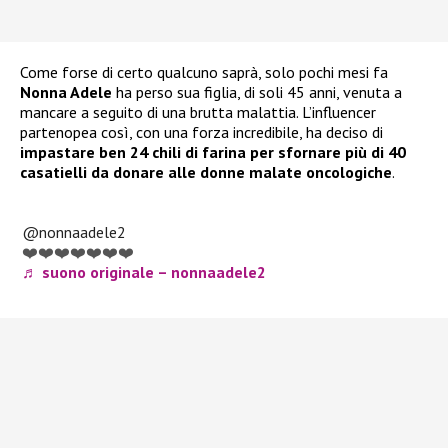
Come forse di certo qualcuno saprà, solo pochi mesi fa
Nonna Adele
ha perso sua figlia, di soli 45 anni, venuta a
mancare a seguito di una brutta malattia. L’influencer
partenopea così, con una forza incredibile, ha deciso di
impastare ben 24 chili di farina per sfornare più di 40
casatielli da donare alle donne malate oncologiche
.
@nonnaadele2
❤️❤️❤️❤️❤️❤️❤️
♬ suono originale – nonnaadele2