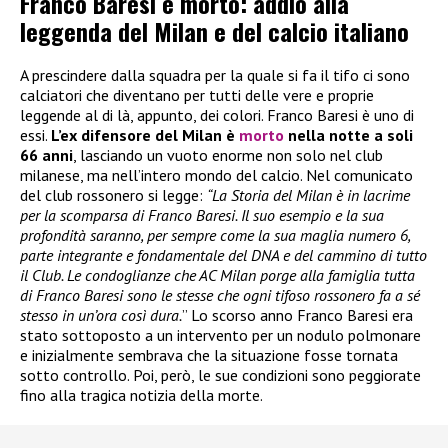
Franco Baresi è morto: addio alla
leggenda del Milan e del calcio italiano
A prescindere dalla squadra per la quale si fa il tifo ci sono
calciatori che diventano per tutti delle vere e proprie
leggende al di là, appunto, dei colori. Franco Baresi è uno di
essi.
L’ex difensore del Milan è
morto
nella notte a soli
66 anni
, lasciando un vuoto enorme non solo nel club
milanese, ma nell’intero mondo del calcio. Nel comunicato
del club rossonero si legge:
“La Storia del Milan è in lacrime
per la scomparsa di Franco Baresi. Il suo esempio e la sua
profondità saranno, per sempre come la sua maglia numero 6,
parte integrante e fondamentale del DNA e del cammino di tutto
il Club. Le condoglianze che AC Milan porge alla famiglia tutta
di Franco Baresi sono le stesse che ogni tifoso rossonero fa a sé
stesso in un’ora così dura.
” Lo scorso anno Franco Baresi era
stato sottoposto a un intervento per un nodulo polmonare
e inizialmente sembrava che la situazione fosse tornata
sotto controllo. Poi, però, le sue condizioni sono peggiorate
fino alla tragica notizia della morte.