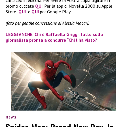
cartaceo in edicola. Per avere la vostra copia digitale in
promo cliccate
QUI
. Per la app di Novella 2000 su Apple
Store
QUI
e
QUI
per Google Play.
(foto per gentile concessione di Alessia Macari)
LEGGI ANCHE: Chi è Raffaella Griggi, tutto sulla
giornalista pronta a condurre “Chi l’ha visto?
NEWS