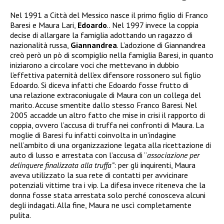
Nel 1991 a Città del Messico nasce il primo figlio di Franco
Baresi e Maura Lari,
Edoardo
.. Nel 1997 invece la coppia
decise di allargare la famiglia adottando un ragazzo di
nazionalità russa,
Giannandrea
. L’adozione di Giannandrea
creò però un pò di scompiglio nella famiglia Baresi, in quanto
iniziarono a circolare voci che mettevano in dubbio
l’effettiva paternità dell’ex difensore rossonero sul figlio
Edoardo. Si diceva infatti che Edoardo fosse frutto di
una relazione extraconiugale di Maura con un collega del
marito. Accuse smentite dallo stesso Franco Baresi. Nel
2005 accadde un altro fatto che mise in crisi il rapporto di
coppia, ovvero l’accusa di truffa nei confronti di Maura. La
moglie di Baresi fu infatti coinvolta in un’indagine
nell’ambito di una organizzazione legata alla ricettazione di
auto di lusso e arrestata
con l’accusa di “
associazione per
delinquere finalizzata alla truffa”
: per gli inquirenti, Maura
aveva utilizzato la sua rete di contatti per avvicinare
potenziali vittime tra i vip. La difesa invece riteneva che la
donna fosse stata arrestata solo perché conosceva alcuni
degli indagati. Alla fine, Maura ne uscì completamente
pulita.