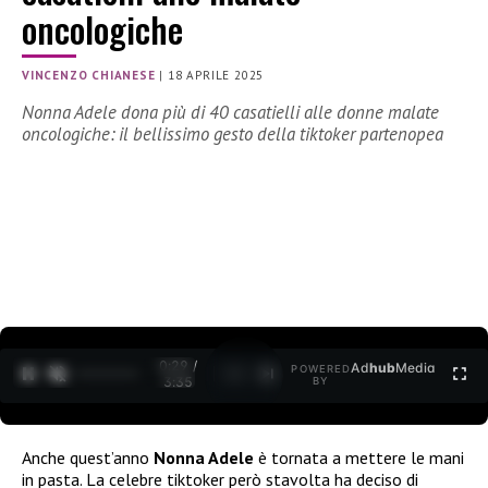
oncologiche
VINCENZO CHIANESE
|
18 APRILE 2025
Nonna Adele dona più di 40 casatielli alle donne malate
oncologiche: il bellissimo gesto della tiktoker partenopea
0:30 /
Ad
hub
Media
POWERED
1
/
2
3:35
BY
Anche quest’anno
Nonna Adele
è tornata a mettere le mani
in pasta. La celebre tiktoker però stavolta ha deciso di