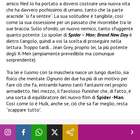
amico Ned lo ha portato a doversi costruire una nuova vita
che ha davvero pochissimo di umano, tanto che la parte
aracnide “si fa sentire”. La sua solitudine è tangibile, così
come la sua ossessione per un passato che rivorrebbe tra le
sue braccia. Sullo sfondo, un nuovo nemico, tanto sfuggente
quanto potente. Lo spoiler di
Spider – Man: Brand New Day
è
dietro l’angolo, quindi a voi la scelta di proseguire nella
lettura. Troppo tardi… Jean Grey, proprio lei, la più potente
degli X-Men (ampiamente prevedibile ma comunque
sorprendente).
Tra lei e l’uomo con la maschera nasce un lungo duello, sia
fisico che mentale. Ognuno dei due ha più di un motivo per
fare ciò che fa, entrambi hanno tanti fantasmi nel proprio
armadietto. Nel mezzo, il favoloso Punisher che, di fatto, è
una sorta di equilibratore del nuovo film di
Spider -Man
.
Così come lo è Hulk, anche se, ciò che sa far meglio, resta
“scappare tutto”.