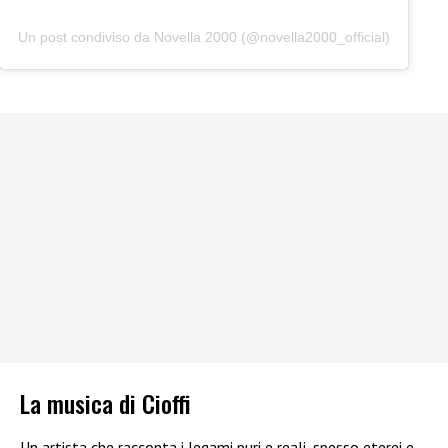
Un post condiviso da Novella 2000 (@novella2000_official)
La musica di Cioffi
Un artista che racconta i legami puri e reali, spesso eterei e