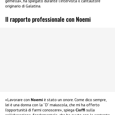
gemella», ha spiegato durante l’intervista il cantautore
originario di Galatina.
Il rapporto professionale con Noemi
«Lavorare con
Noemi
è stato un onore. Come dico sempre,
lei è una donna con la “D” maiuscola, che mi ha offerto
l’opportunità di farmi conoscere», spiega
Cioffi
sulla
collaborazione, fondamentale, che ha avuto con la cantante