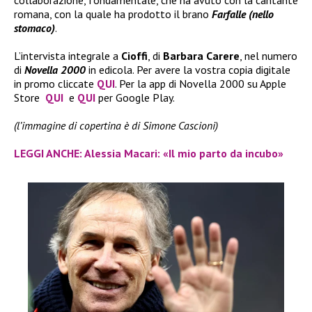
romana, con la quale ha prodotto il brano
Farfalle (nello
stomaco)
.
L’intervista integrale a
Cioffi
, di
Barbara Carere
, nel numero
di
Novella 2000
in edicola. Per avere la vostra copia digitale
in promo cliccate
QUI
. Per la app di Novella 2000 su Apple
Store
QUI
e
QUI
per Google Play.
(l’immagine di copertina è di Simone Cascioni)
LEGGI ANCHE: Alessia Macari: «Il mio parto da incubo»