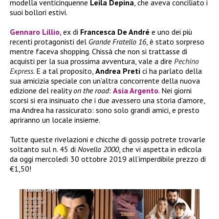
modella venticinquenne
Leila Depina
, che aveva conciliato i
suoi bollori estivi.
Gennaro Lillio
, ex di
Francesca De André
e uno dei più
recenti protagonisti del
Grande Fratello 16
, è stato sorpreso
mentre faceva shopping. Chissà che non si trattasse di
acquisti per la sua prossima avventura, vale a dire
Pechino
Express
. E a tal proposito,
Andrea Preti
ci ha parlato della
sua amicizia speciale con un’altra concorrente della nuova
edizione del reality
on the road
:
Asia Argento
. Nei giorni
scorsi si era insinuato che i due avessero una storia d’amore,
ma Andrea ha rassicurato: sono solo grandi amici, e presto
apriranno un locale insieme.
Tutte queste rivelazioni e chicche di gossip potrete trovarle
soltanto sul n. 45 di
Novella 2000
, che vi aspetta in edicola
da oggi mercoledì 30 ottobre 2019 all’imperdibile prezzo di
€1,50!