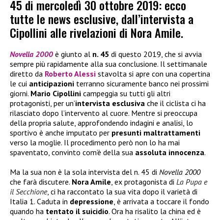
45 di mercoledì 30 ottobre 2019: ecco
tutte le news esclusive, dall’intervista a
Cipollini alle rivelazioni di Nora Amile.
Novella 2000
è giunto al
n. 45
di questo 2019, che si avvia
sempre più rapidamente alla sua conclusione. Il settimanale
diretto da
Roberto Alessi
stavolta si apre con una copertina
le cui
anticipazioni
terranno sicuramente banco nei prossimi
giorni.
Mario Cipollini
campeggia su tutti gli altri
protagonisti, per un’
intervista esclusiva
che il ciclista ci ha
rilasciato dopo l’intervento al cuore. Mentre si preoccupa
della propria salute, approfondendo indagini e analisi, lo
sportivo è anche imputato per
presunti maltrattamenti
verso la moglie. Il procedimento però non lo ha mai
spaventato, convinto com’è della sua
assoluta innocenza
.
Ma la sua non è la sola intervista del n. 45 di
Novella 2000
che farà discutere.
Nora Amile
, ex protagonista di
La Pupa e
il Secchione
, ci ha raccontato la sua vita dopo il varietà di
Italia 1. Caduta in
depressione
, è arrivata a toccare il fondo
quando ha
tentato il suicidio
. Ora ha risalito la china ed è