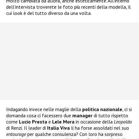
molto cambiata da allora, anche esteticamente. All’interno
dell’intervista troverete le foto più recenti della modella, il
cui look è del tutto diverso da una volta.
Indagando invece nelle maglie della
politica nazionale
, ci si
domanda cosa ci facessero due
manager
di tutto rispetto
come
Lucio Presta
e
Lele Mora
in occasione della
Leopolda
di Renzi. Il leader di
Italia Viva
li ha forse assoldati nel suo
entourage
per qualche consulenza? Con loro ha sorpreso