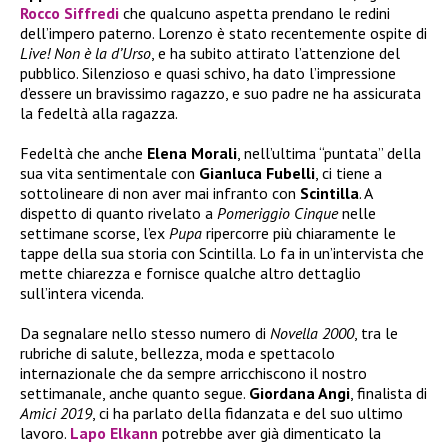
Rocco Siffredi
che qualcuno aspetta prendano le redini
dell’impero paterno. Lorenzo è stato recentemente ospite di
Live! Non è la d’Urso
, e ha subito attirato l’attenzione del
pubblico. Silenzioso e quasi schivo, ha dato l’impressione
d’essere un bravissimo ragazzo, e suo padre ne ha assicurata
la fedeltà alla ragazza.
Fedeltà che anche
Elena Morali
, nell’ultima “puntata” della
sua vita sentimentale con
Gianluca Fubelli
, ci tiene a
sottolineare di non aver mai infranto con
Scintilla
. A
dispetto di quanto rivelato a
Pomeriggio Cinque
nelle
settimane scorse, l’ex
Pupa
ripercorre più chiaramente le
tappe della sua storia con Scintilla. Lo fa in un’intervista che
mette chiarezza e fornisce qualche altro dettaglio
sull’intera vicenda.
Da segnalare nello stesso numero di
Novella 2000
, tra le
rubriche di salute, bellezza, moda e spettacolo
internazionale che da sempre arricchiscono il nostro
settimanale, anche quanto segue.
Giordana Angi
, finalista di
Amici 2019
, ci ha parlato della fidanzata e del suo ultimo
lavoro.
Lapo Elkann
potrebbe aver già dimenticato la