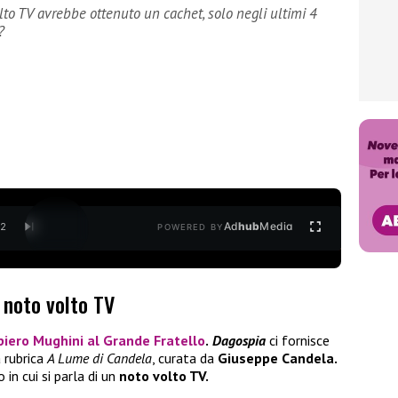
to TV avrebbe ottenuto un cachet, solo negli ultimi 4
?
Ad
hub
Media
/
2
POWERED BY
 noto volto TV
iero Mughini
al
Grande Fratello
.
Dagospia
ci fornisce
a rubrica
A Lume di Candela
, curata da
Giuseppe Candela.
 in cui si parla di un
noto volto TV.