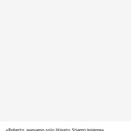
«Roberto, avevamo solo litigato. Stiamo insieme»,