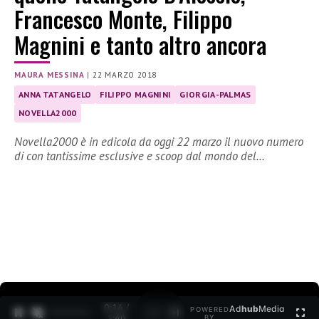
Francesco Monte, Filippo
Magnini e tanto altro ancora
MAURA MESSINA
|
22 MARZO 2018
ANNA TATANGELO
FILIPPO MAGNINI
GIORGIA-PALMAS
NOVELLA2000
Novella2000 è in edicola da oggi 22 marzo il nuovo numero
di con tantissime esclusive e scoop dal mondo del…
0:15 /
Ad
hub
Media
POWERED
1
/
2
1:40
BY