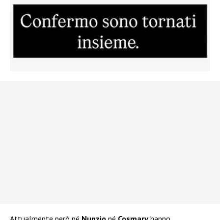
Attualmente però né
Nunzio
né
Cosmary
hanno