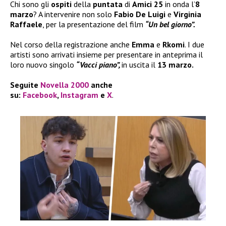
Chi sono gli
ospiti
della
puntata
di
Amici 25
in onda l’
8
marzo
? A intervenire non solo
Fabio De Luigi
e
Virginia
Raffaele
, per la presentazione del film
“Un bel giorno”.
Nel corso della registrazione anche
Emma
e
Rkomi
. I due
artisti sono arrivati insieme per presentare in anteprima il
loro nuovo singolo
“Vacci piano”,
in uscita il
13 marzo.
Seguite
Novella 2000
anche
su:
Facebook
,
Instagram
e
X
.