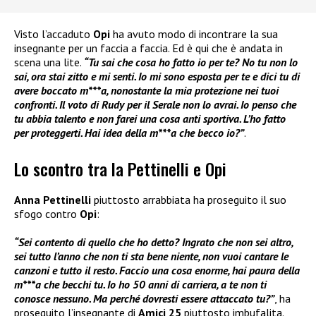
Visto l’accaduto
Opi
ha avuto modo di incontrare la sua
insegnante per un faccia a faccia. Ed è qui che è andata in
scena una lite.
“Tu sai che cosa ho fatto io per te? No tu non lo
sai, ora stai zitto e mi senti. Io mi sono esposta per te e dici tu di
avere boccato m***a, nonostante la mia protezione nei tuoi
confronti. Il voto di Rudy per il Serale non lo avrai. Io penso che
tu abbia talento e non farei una cosa anti sportiva. L’ho fatto
per proteggerti. Hai idea della m***a che becco io?”
.
Lo scontro tra la Pettinelli e Opi
Anna Pettinelli
piuttosto arrabbiata ha proseguito il suo
sfogo contro
Opi
:
“Sei contento di quello che ho detto? Ingrato che non sei altro,
sei tutto l’anno che non ti sta bene niente, non vuoi cantare le
canzoni e tutto il resto. Faccio una cosa enorme, hai paura della
m***a che becchi tu. Io ho 50 anni di carriera, a te non ti
conosce nessuno. Ma perché dovresti essere attaccato tu?”
, ha
proseguito l’insegnante di
Amici 25
piuttosto imbufalita.