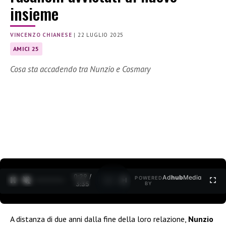
insieme
VINCENZO CHIANESE
|
22 LUGLIO 2025
AMICI 25
Cosa sta accadendo tra Nunzio e Cosmary
0:30 /
Ad
hub
Media
POWERED
1
/
2
3:35
BY
A distanza di due anni dalla fine della loro relazione,
Nunzio