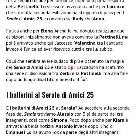
l’ok a seguito di due performance, dopo una prima respinta
della
Pettinelli.
Lo stesso è avvenuto anche per
Lorenzo
,
che solo alla seconda esibizione ha strappato il pass per il
Serale
di
Amici 25
e convinto sia
Rudy
che
Anna
.
Fatica anche per
Elena
. Anche lei ha dovuto realizzare due
esibizioni. Inizialmente non aveva convinto la
Pettinelli
, ma
poi è arrivato anche qui l’accesso.
Valentina
tra i cantanti
invece è l’unica ad aver ricevuto tutti e tre i
sì
subito.
Colui che sembra avere sudato di più e ottenuto la maglia
del
Serale
di
Amici 25
è stato
Opi
. L’accaduto ha scaturito
una serie di discussioni tra
Zerbi
e la
Pettinelli
, ma alla fine
dopo un lungo dibattito è arrivato il
“sì”.
I ballerini al Serale di Amici 25
E i
ballerini
di
Amici 25
al
Serale
? Ad accedere alla seconda
fase del
Serale
troviamo
Alessio
con 3 sì da parte dei tre
insegnanti, così come
Simone
. Poco dopo anche per
Kiara
è
arrivata la bella notizia.
Antonio
invece dopo il ‘no’ di
Emanuel Lo
ha avuto l’ok da parte degli altri insegnanti.