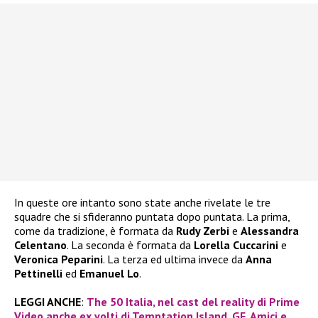
In queste ore intanto sono state anche rivelate le tre
squadre che si sfideranno puntata dopo puntata. La prima,
come da tradizione, è formata da
Rudy Zerbi
e
Alessandra
Celentano
. La seconda è formata da
Lorella Cuccarini
e
Veronica Peparini
. La terza ed ultima invece da
Anna
Pettinelli
ed
Emanuel Lo
.
LEGGI ANCHE
:
The 50 Italia, nel cast del reality di Prime
Video anche ex volti di Temptation Island, GF, Amici e