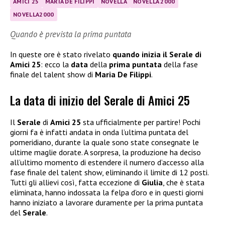
AMICI 25
MARIA DE FILIPPI
NOVELLA
NOVELLA 2000
NOVELLA2000
Quando è prevista la prima puntata
In queste ore è stato rivelato
quando inizia il Serale di
Amici 25
: ecco la
data
della
prima puntata
della fase
finale del talent show di
Maria De Filippi
.
La data di inizio del Serale di Amici 25
Il
Serale
di
Amici 25
sta ufficialmente per partire! Pochi
giorni fa è infatti andata in onda l’ultima puntata del
pomeridiano, durante la quale sono state consegnate le
ultime maglie dorate. A sorpresa, la produzione ha deciso
all’ultimo momento di estendere il numero d’accesso alla
fase finale del talent show, eliminando il limite di 12 posti.
Tutti gli allievi così, fatta eccezione di
Giulia
, che è stata
eliminata, hanno indossata la felpa d’oro e in questi giorni
hanno iniziato a lavorare duramente per la prima puntata
del
Serale
.