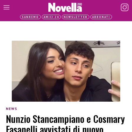
SANREMO
AMICI 24
NEWSLETTER
ABBONATI
NEWS
Nunzio Stancampiano e Cosmary
Fasanelli avvistati di nuovo