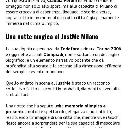
Con questa iniziativa,
Claudia Peroni
ha voluto rendere
omaggio non solo allo sport, ma alla capacità di Milano di
essere crocevia di esperienze, linguaggi e storie diverse,
soprattutto in un momento in cui la città è già pienamente
immersa nel clima olimpico.
Una notte magica al JustMe Milano
La sua doppia esperienza da
Tedofora
, prima a
Torino 2006
e oggi nelle attuali
Olimpiadi
, non è soltanto un dettaglio
biografico: è un elemento narrativo potente che dà
profondità alla serata e la sottrae alla dimensione effimera
del semplice evento mondano.
Quello andato in scena al
JustMe
è stato un racconto
collettivo fatto di incontri improbabili, dialoghi trasversali e
simboli forti.
Una notte che ha saputo unire
memoria olimpica e
presente
, motori e spettacolo, eleganza e autenticità,
restituendo l’immagine di una città che, mentre vive i Giochi,
riesce ancora a sorprendere per la sua capacità di mescolare