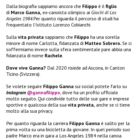
Dalla biografia sappiamo ancora che
Filippo
è il
figlio
di
Marco Ganna,
ex-canoista olimpico ai
Giochi di Los
Angeles 1984.
Per quanto riguarda il percorso di studi ha
frequentato l’Istituto Lorenzo Cobianchi.
Sulla
vita privata
sappiamo che
Filippo
ha una sorella
minore di nome Carlotta, fidanzata di
Matteo Sobrero.
Se ci
soffermiamo invece sulla sfera sentimentale pare abbia una
fidanzata di nome
Rachele
.
Dove vive Ganna?
Dal 2020 risiede ad Ascona, in Canton
Ticino (Svizzera).
Se volete seguire
Filippo Ganna
sui social potete farlo su
Instagram
@gannafilippo
, dove ha un profilo ufficiale
molto seguito. Qui condivide tutto delle sue gare e imprese
sportive e qualcosa della sua
vita privata,
anche se ci tiene
molto alla sua privacy.
Per quanto riguarda la carriera
Filippo Ganna
è salito per la
prima volta su una bicicletta da giovane. In quel periodo suo
padre Marco era in gara a Los Angeles 1984 nella canoa.