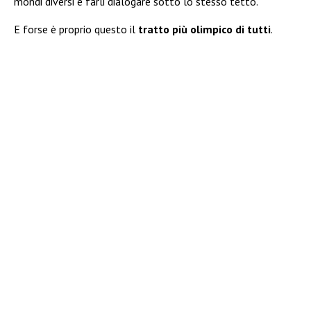
mondi diversi e farli dialogare sotto lo stesso tetto.
E forse è proprio questo il
tratto più olimpico di tutti
.