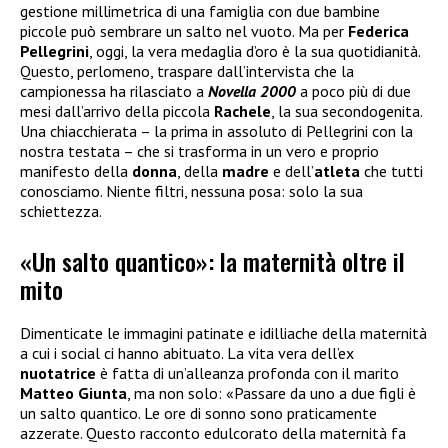
gestione millimetrica di una famiglia con due bambine
piccole può sembrare un salto nel vuoto. Ma per
Federica
Pellegrini
, oggi, la vera medaglia d’oro è la sua quotidianità.
Questo, perlomeno, traspare dall’intervista che la
campionessa ha rilasciato a
Novella 2000
a poco più di due
mesi dall’arrivo della piccola
Rachele
, la sua secondogenita.
Una chiacchierata – la prima in assoluto di Pellegrini con la
nostra testata – che si trasforma in un vero e proprio
manifesto della
donna
, della
madre
e dell’
atleta
che tutti
conosciamo. Niente filtri, nessuna posa: solo la sua
schiettezza.
«Un salto quantico»: la maternità oltre il
mito
Dimenticate le immagini patinate e idilliache della maternità
a cui i social ci hanno abituato. La vita vera dell’ex
nuotatrice
è fatta di un’alleanza profonda con il marito
Matteo Giunta
, ma non solo: «Passare da uno a due figli è
un salto quantico. Le ore di sonno sono praticamente
azzerate. Questo racconto edulcorato della maternità fa