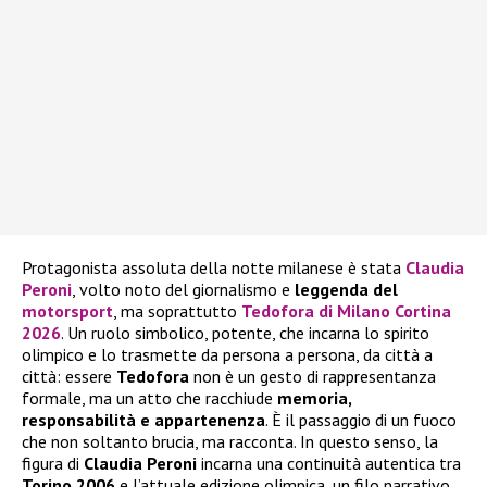
Protagonista assoluta della notte milanese è stata
Claudia
Peroni
, volto noto del giornalismo e
leggenda del
motorsport
, ma soprattutto
Tedofora di Milano Cortina
2026
. Un ruolo simbolico, potente, che incarna lo spirito
olimpico e lo trasmette da persona a persona, da città a
città: essere
Tedofora
non è un gesto di rappresentanza
formale, ma un atto che racchiude
memoria,
responsabilità e appartenenza
. È il passaggio di un fuoco
che non soltanto brucia, ma racconta. In questo senso, la
figura di
Claudia Peroni
incarna una continuità autentica tra
Torino 2006
e l’attuale edizione olimpica, un filo narrativo