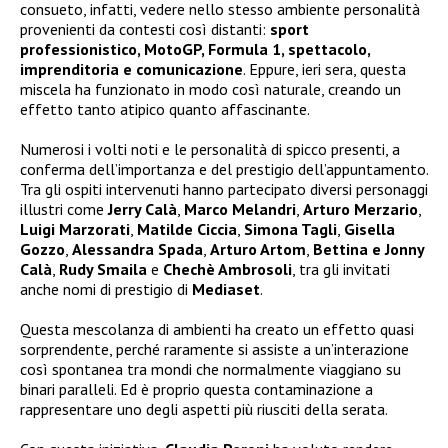
consueto, infatti, vedere nello stesso ambiente personalità
provenienti da contesti così distanti:
sport
professionistico, MotoGP, Formula 1, spettacolo,
imprenditoria e comunicazione
. Eppure, ieri sera, questa
miscela ha funzionato in modo così naturale, creando un
effetto tanto atipico quanto affascinante.
Numerosi i volti noti e le personalità di spicco presenti, a
conferma dell’importanza e del prestigio dell’appuntamento.
Tra gli ospiti intervenuti hanno partecipato diversi personaggi
illustri come
Jerry Calà
,
Marco Melandri
,
Arturo Merzario
,
Luigi Marzorati
,
Matilde Ciccia
,
Simona Tagli
,
Gisella
Gozzo
,
Alessandra Spada
,
Arturo Artom
,
Bettina e Jonny
Calà
,
Rudy Smaila
e
Chechè Ambrosoli
, tra gli invitati
anche nomi di prestigio di
Mediaset
.
Questa mescolanza di ambienti ha creato un effetto quasi
sorprendente, perché raramente si assiste a un’interazione
così spontanea tra mondi che normalmente viaggiano su
binari paralleli. Ed è proprio questa contaminazione a
rappresentare uno degli aspetti più riusciti della serata.