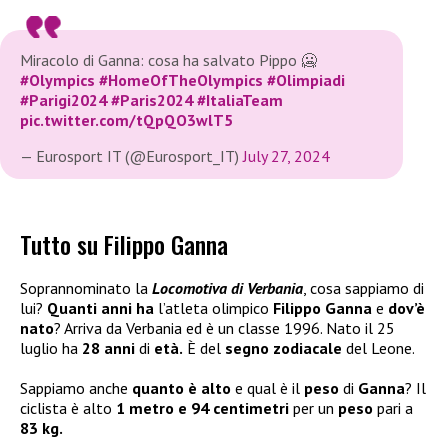
Miracolo di Ganna: cosa ha salvato Pippo 🥶
#Olympics
#HomeOfTheOlympics
#Olimpiadi
#Parigi2024
#Paris2024
#ItaliaTeam
pic.twitter.com/tQpQO3wlT5
— Eurosport IT (@Eurosport_IT)
July 27, 2024
Tutto su Filippo Ganna
Soprannominato la
Locomotiva di Verbania
, cosa sappiamo di
lui?
Quanti anni ha
l’atleta olimpico
Filippo Ganna
e
dov’è
nato
? Arriva da Verbania ed è un classe 1996. Nato il 25
luglio ha
28 anni
di
età.
È del
segno zodiacale
del Leone.
Sappiamo anche
quanto è alto
e qual è il
peso
di
Ganna
? Il
ciclista è alto
1 metro e 94 centimetri
per un
peso
pari a
83 kg.