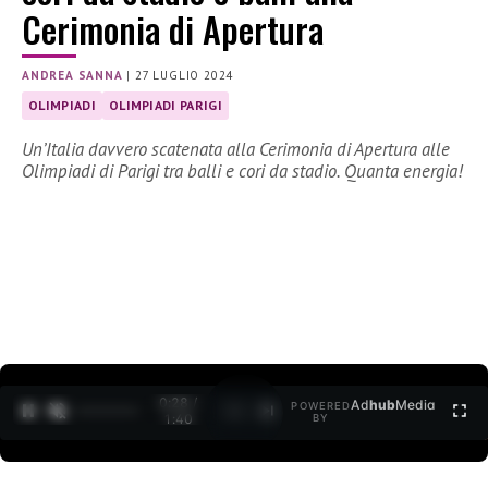
Cerimonia di Apertura
ANDREA SANNA
|
27 LUGLIO 2024
OLIMPIADI
OLIMPIADI PARIGI
Un’Italia davvero scatenata alla Cerimonia di Apertura alle
Olimpiadi di Parigi tra balli e cori da stadio. Quanta energia!
0:30 /
Ad
hub
Media
POWERED
1
/
2
1:40
BY