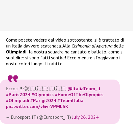
Come potete vedere dal video sottostante, si è trattato di
un’Italia davvero scatenata. Alla
Cerimonia di Apertura
delle
Olimpiadi,
la nostra squadra ha cantato e ballato, come si
suol dire: si sono fatti sentire! Ecco mentre sfoggiavano i
nostri colori lungo il trafitto….
Eccoci!!! 😍🇮🇹🇮🇹🇮🇹🇮🇹
@ItaliaTeam_it
#Paris2024
#Olympics
#HomeOfTheOlympics
#Olimpiadi
#Parigi2024
#TeamItalia
pic.twitter.com/vGvrVPMLSK
— Eurosport IT (@Eurosport_IT)
July 26, 2024