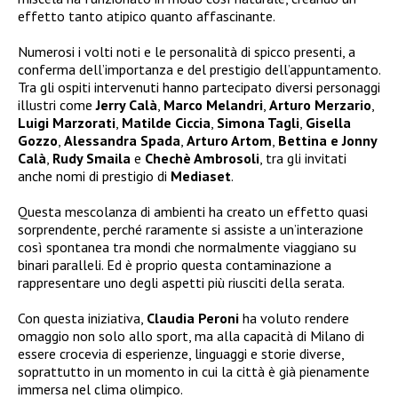
effetto tanto atipico quanto affascinante.
Numerosi i volti noti e le personalità di spicco presenti, a
conferma dell’importanza e del prestigio dell’appuntamento.
Tra gli ospiti intervenuti hanno partecipato diversi personaggi
illustri come
Jerry Calà
,
Marco Melandri
,
Arturo Merzario
,
Luigi Marzorati
,
Matilde Ciccia
,
Simona Tagli
,
Gisella
Gozzo
,
Alessandra Spada
,
Arturo Artom
,
Bettina e Jonny
Calà
,
Rudy Smaila
e
Chechè Ambrosoli
, tra gli invitati
anche nomi di prestigio di
Mediaset
.
Questa mescolanza di ambienti ha creato un effetto quasi
sorprendente, perché raramente si assiste a un’interazione
così spontanea tra mondi che normalmente viaggiano su
binari paralleli. Ed è proprio questa contaminazione a
rappresentare uno degli aspetti più riusciti della serata.
Con questa iniziativa,
Claudia Peroni
ha voluto rendere
omaggio non solo allo sport, ma alla capacità di Milano di
essere crocevia di esperienze, linguaggi e storie diverse,
soprattutto in un momento in cui la città è già pienamente
immersa nel clima olimpico.