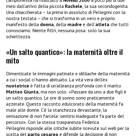
mesi dall’arrivo della piccola
Rachele
, la sua secondogenita.
Una chiacchierata – la prima in assoluto di Pellegrini con la
nostra testata – che si trasforma in un vero e proprio
manifesto della
donna
, della
madre
e dell’
atleta
che tutti
conosciamo. Niente filtri, nessuna posa: solo la sua
schiettezza.
«Un salto quantico»: la maternità oltre il
mito
Dimenticate le immagini patinate e idilliache della maternità
a cui i social ci hanno abituato. La vita vera dell’ex
nuotatrice
è fatta di un’alleanza profonda con il marito
Matteo Giunta
, ma non solo: «Passare da uno a due figli è
un salto quantico. Le ore di sonno sono praticamente
azzerate. Questo racconto edulcorato della maternità fa
male alle donne. C’è la stanchezza devastante, la
sensazione di non farcela: sentirsi inadeguate fa parte del
percorso». Con la stessa trasparenza Federica
Pellegrini risponde alle critiche subite ricevute sul web per la
scelta del
parto cesareo
e difende la decisione di non