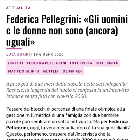
ATTUALITÀ
Federica Pellegrini: «Gli uomini
e le donne non sono (ancora)
uguali»
LUCA BURINI
|
19 GIUGNO 2026
DIRITTI
FEDERICA PELLEGRINI
INTERVISTA
MATERNITÀ
MATTEO GIUNTA
NETFLIX
OLIMPIADI
A poco più di due mesi dalla nascita della secondogenita
Rachele, la leggenda del nuoto si confessa in un’intervista
intima e senza filtri con Novella 2000.
Passare dai blocchi di partenza di una finale olimpica alla
gestione millimetrica di una famiglia con due bambine
piccole può sembrare un salto nel vuoto. Ma per
Federica
Pellegrini
, oggi, la vera medaglia d’oro è la sua quotidianità.
Questo, perlomeno, traspare dall’intervista che la
campionessa ha rilasciato a
Novella 2000
a poco più di due