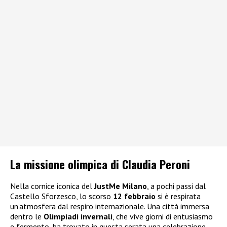
La missione olimpica di Claudia Peroni
Nella cornice iconica del
JustMe Milano
, a pochi passi dal
Castello Sforzesco, lo scorso
12 febbraio
si è respirata
un’atmosfera dal respiro internazionale. Una città immersa
dentro le
Olimpiadi invernali
, che vive giorni di entusiasmo
e fermento, ha trovato in questa serata una celebrazione