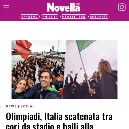
SANREMO
AMICI 24
NEWSLETTER
ABBONATI
NEWS
|
SOCIAL
Olimpiadi, Italia scatenata tra
cori da stadio e balli alla