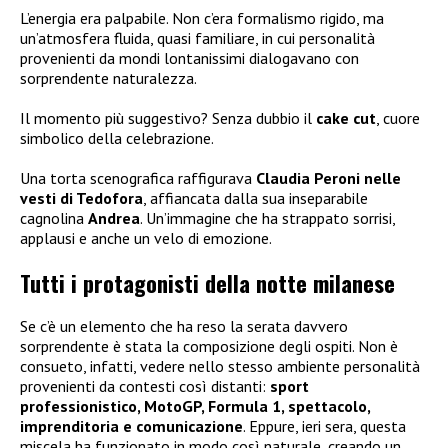
L’energia era palpabile. Non c’era formalismo rigido, ma
un’atmosfera fluida, quasi familiare, in cui personalità
provenienti da mondi lontanissimi dialogavano con
sorprendente naturalezza.
Il momento più suggestivo? Senza dubbio il
cake cut
, cuore
simbolico della celebrazione.
Una torta scenografica raffigurava
Claudia Peroni nelle
vesti di Tedofora
, affiancata dalla sua inseparabile
cagnolina
Andrea
. Un’immagine che ha strappato sorrisi,
applausi e anche un velo di emozione.
Tutti i protagonisti della notte milanese
Se c’è un elemento che ha reso la serata davvero
sorprendente è stata la composizione degli ospiti. Non è
consueto, infatti, vedere nello stesso ambiente personalità
provenienti da contesti così distanti:
sport
professionistico, MotoGP, Formula 1, spettacolo,
imprenditoria e comunicazione
. Eppure, ieri sera, questa
miscela ha funzionato in modo così naturale, creando un