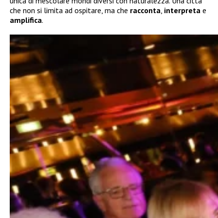
unica di mescolare mondi diversi con naturalezza. Una città
che non si limita ad ospitare, ma che
racconta
,
interpreta
e
amplifica
.