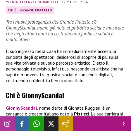
YLENIA TARENZI COLOMBOTTI
|
22 MARZO 2026
CHI È
GRANDE FRATELLO
Tra i nuovi protagonisti del Grande Fratello c’è
GionnyScandal, nome già noto al pubblico social e musicale
che negli ultimi anni ha costruito una fanbase solida e
molto attiva.
Il suo ingresso nella Casa ha immediatamente acceso la
curiosità degli spettatori, desiderosi di scoprire di più sulla
sua vita privata e sul suo percorso artistico. Dietro il
personaggio televisivo, infatti, si nasconde un artista che ha
saputo muoversi tra musica, social e contenuti digitali,
costruendo un’identità ben riconoscibile.
Chi è GionnyScandal
GionnyScandal
, nome d’arte di Gionata Ruggieri, è un
cantante e creator italiano nato a
Pisticci
. La sua carriera si
è sviluppata principalmente nel mondo digitale, dove ha
iniziato a pubblicare musica e contenuti che gli hanno