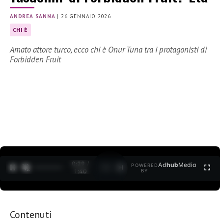
ANDREA SANNA
|
26 GENNAIO 2026
CHI È
Amato attore turco, ecco chi è Onur Tuna tra i protagonisti di
Forbidden Fruit
0:30 /
Ad
hub
Media
POWERED
1
/
2
1:40
BY
Contenuti