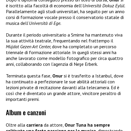
è iscritto alla facoltà di economia dell’
Università Dokuz Eylül.
Parallelamente agli studi universitari, ha seguito per un anno
corsi di formazione vocale presso il conservatorio statale di
musica dell’
Università di Ege.
Durante il periodo universitario a Smirne ha mantenuto viva
la sua attività teatrale, frequentando nel frattempo il
Müjdat Gezen Art Center,
dove ha completato un percorso
triennale di formazione attoriale. In quegli stessi anni ha
anche lavorato come modello fotografico per circa quattro
anni, collaborando con l’agenzia di Neşe Erberk.
Terminata questa fase,
Onur
si è trasferito a Istanbul, dove
ha continuato a perfezionare le sue abilità attoriali con
lezioni private di recitazione davanti alla telecamera. Ed è
così che è diventato un grande attore, vincitore peraltro di
importanti premi.
Album e canzoni
Oltre alla
carriera
da attore,
Onur Tuna ha sempre
coltivato una forte passione per la musica
, dimostrando