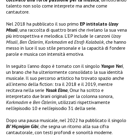
talento non solo come interprete ma anche come
cantautore.
Nel 2018 ha pubblicato il suo primo
EP intitolato
Uzay
Misali
, una raccolta di quattro brani che rivelano la sua vena
più introspettiva e melodica. L’EP include le canzoni
Uzay
Misali
,
Ben Özlerim
,
Korkmadım
ed
Etrafı Kalabalık
, che hanno
messo in luce il suo stile personale e la capacità di fondere
parole e musica con intensità emotiva.
In seguito l’anno dopo è tornato con il singolo
Yangın Yeri
,
un brano che ha ulteriormente consolidato la sua identità
musicale. Il suo percorso artistico ha trovato spazio anche
all’interno della fiction: tra il 2018 e il 2019, mentre
recitava nella serie
Yasak Elma
, Onur ha scritto e
interpretato due brani originali per la colonna sonora,
Korkmadım
e
Ben Özlerim
, utilizzati rispettivamente
nell’episodio 10 e nell’episodio 31 della serie.
Dopo una pausa musicale, nel 2022 ha pubblicato il singolo
Bi’ Hiçmişim Gibi
, che segna un ritorno alla sua cifra
cantautorale, con testi profondi e sonorità moderne.