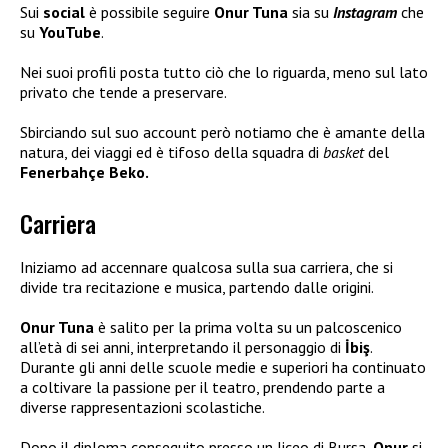
Sui
social
è possibile seguire
Onur Tuna
sia su
Instagram
che
su
YouTube
.
Nei suoi profili posta tutto ciò che lo riguarda, meno sul lato
privato che tende a preservare.
Sbirciando sul suo account però notiamo che è amante della
natura, dei viaggi ed è tifoso della squadra di
basket
del
Fenerbahçe Beko.
Carriera
Iniziamo ad accennare qualcosa sulla sua carriera, che si
divide tra recitazione e musica, partendo dalle origini.
Onur Tuna
è salito per la prima volta su un palcoscenico
all’età di sei anni, interpretando il personaggio di
İbiş
.
Durante gli anni delle scuole medie e superiori ha continuato
a coltivare la passione per il teatro, prendendo parte a
diverse rappresentazioni scolastiche.
Dopo il diploma conseguito presso un liceo di Bursa,
Onur
si