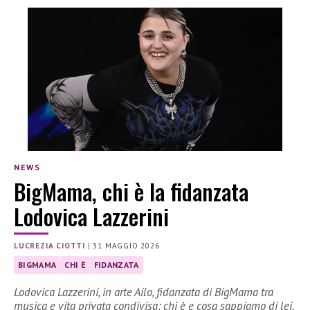
NEWS
BigMama, chi è la fidanzata
Lodovica Lazzerini
LUCREZIA CIOTTI
|
31 MAGGIO 2026
BIGMAMA
CHI È
FIDANZATA
Lodovica Lazzerini, in arte Ailo, fidanzata di BigMama tra
musica e vita privata condivisa: chi è e cosa sappiamo di lei.