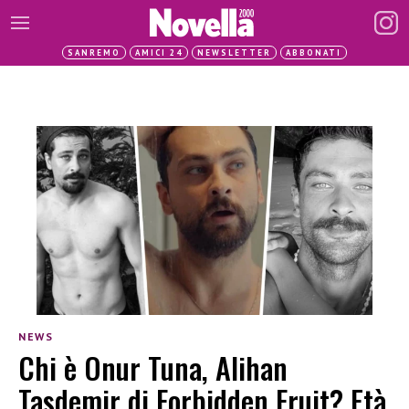
SANREMO
AMICI 24
NEWSLETTER
ABBONATI
NEWS
Chi è Onur Tuna, Alihan
Tasdemir di Forbidden Fruit? Età