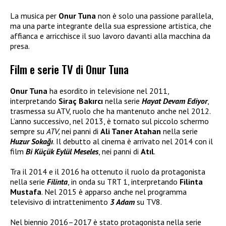
La musica per
Onur Tuna
non è solo una passione parallela,
ma una parte integrante della sua espressione artistica, che
affianca e arricchisce il suo lavoro davanti alla macchina da
presa.
Film e serie TV di Onur Tuna
Onur Tuna
ha esordito in televisione nel 2011,
interpretando
Siraç Bakırcı
nella serie
Hayat Devam Ediyor
,
trasmessa su ATV, ruolo che ha mantenuto anche nel 2012.
L’anno successivo, nel 2013, è tornato sul piccolo schermo
sempre su
ATV,
nei panni di
Ali Taner Atahan
nella serie
Huzur Sokağı
. Il debutto al cinema è arrivato nel 2014 con il
film
Bi Küçük Eylül Meseles
, nei panni di
Atıl
.
Tra il 2014 e il 2016 ha ottenuto il ruolo da protagonista
nella serie
Filinta
, in onda su TRT 1, interpretando
Filinta
Mustafa
. Nel 2015 è apparso anche nel programma
televisivo di intrattenimento
3 Adam
su TV8.
Nel biennio 2016–2017 è stato protagonista nella serie