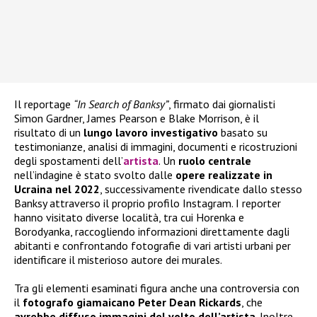
Il reportage
“In Search of Banksy”
, firmato dai giornalisti
Simon Gardner, James Pearson e Blake Morrison, è il
risultato di un
lungo lavoro investigativo
basato su
testimonianze, analisi di immagini, documenti e ricostruzioni
degli spostamenti dell’
artista
. Un
ruolo centrale
nell’indagine è stato svolto dalle
opere realizzate in
Ucraina nel 2022
, successivamente rivendicate dallo stesso
Banksy attraverso il proprio profilo Instagram. I reporter
hanno visitato diverse località, tra cui Horenka e
Borodyanka, raccogliendo informazioni direttamente dagli
abitanti e confrontando fotografie di vari artisti urbani per
identificare il misterioso autore dei murales.
Tra gli elementi esaminati figura anche una controversia con
il
fotografo giamaicano Peter Dean Rickards
, che
avrebbe diffuso immagini del volto dell’artista
. Inoltre,