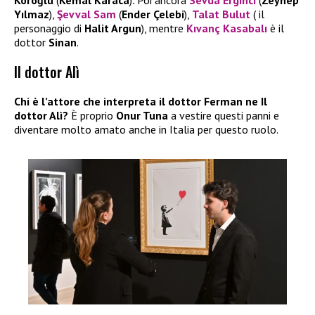
Yılmaz
),
Şevval Sam
(
Ender Çelebi
),
Talat Bulut
( il
personaggio di
Halit Argun
), mentre
Kıvanç Kasabalı
è il
dottor
Sinan
.
Il dottor Alì
Chi è l’attore che interpreta il dottor Ferman ne Il
dottor Alì?
È proprio
Onur Tuna
a vestire questi panni e
diventare molto amato anche in Italia per questo ruolo.