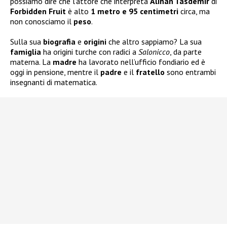
possiamo dire che l’attore che interpreta
Alihan Tasdemir
di
Forbidden Fruit
è alto
1 metro e 95 centimetri
circa, ma
non conosciamo il
peso
.
Sulla sua
biografia
e
origini
che altro sappiamo? La sua
famiglia
ha origini turche con radici a
Salonicco
, da parte
materna. La
madre
ha lavorato nell’ufficio fondiario ed è
oggi in pensione, mentre il
padre
e il
fratello
sono entrambi
insegnanti di matematica.