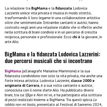
La relazione tra
BigMama
e la
fidanzata
Lodovica
Lazzerini unisce vita privata e musica in modo stretto,
trasformando il loro legame in una collaborazione artistica
oltre che sentimentale. Entrambe cantanti e autrici, hanno
costruito negli anni una relazione stabile che si riflette anche
nella scrittura di brani condivisi e in un percorso di crescita
reciproca, personale e professionale. Ecco
chi è
la giovane, in
arte Ailo.
BigMama e la fidanzata Lodovica Lazzerini:
due percorsi musicali che si incontrano
BigMama
(all’anagrafe Marianna Mammone) e la sua
fidanzata condividono non solo la vita privata, ma anche una
forte intesa artistica. Lodovica Lazzerini,
classe 2000 e
originaria di Carrara
, è a sua volta cantante e autrice,
conosciuta con il nome d’arte Ailo. Ha pubblicato diversi
brani, tra cui
Sfiga
e
Non mi va
, e ha partecipato alla scrittura
di pezzi realizzati insieme a BigMama. Tra questi spicca
La
rabbia non mi basta
, presentato al Festival di Sanremo 2024,