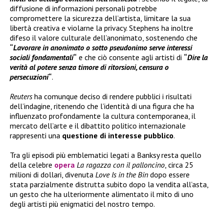
diffusione di informazioni personali potrebbe
compromettere la sicurezza dell’artista, limitare la sua
libertà creativa e violarne la privacy. Stephens ha inoltre
difeso il valore culturale dell’anonimato, sostenendo che
“
Lavorare in anonimato o sotto pseudonimo serve interessi
sociali fondamentali
“
e che ciò consente agli artisti di
“
Dire la
verità al potere senza timore di ritorsioni, censura o
persecuzioni
“
.
Reuters
ha comunque deciso di rendere pubblici i risultati
dell’indagine, ritenendo che l’identità di una figura che ha
influenzato profondamente la cultura contemporanea, il
mercato dell’arte e il dibattito politico internazionale
rappresenti una
questione di interesse pubblico
.
Tra gli episodi più emblematici legati a Banksy resta quello
della celebre
opera
La ragazza con il palloncino
, circa 25
milioni di dollari, divenuta
Love Is in the Bin
dopo essere
stata parzialmente distrutta subito dopo la vendita all’asta,
un gesto che ha ulteriormente alimentato il mito di uno
degli artisti più enigmatici del nostro tempo.