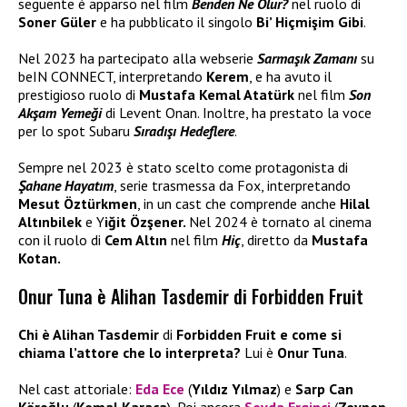
seguente è apparso nel film
Benden Ne Olur?
nel ruolo di
Soner Güler
e ha pubblicato il singolo
Bi’ Hiçmişim Gibi
.
Nel 2023 ha partecipato alla webserie
Sarmaşık Zamanı
su
beIN CONNECT, interpretando
Kerem
, e ha avuto il
prestigioso ruolo di
Mustafa Kemal Atatürk
nel film
Son
Akşam Yemeği
di Levent Onan. Inoltre, ha prestato la voce
per lo spot Subaru
Sıradışı Hedeflere
.
Sempre nel 2023 è stato scelto come protagonista di
Şahane Hayatım
, serie trasmessa da Fox, interpretando
Mesut Öztürkmen
, in un cast che comprende anche
Hilal
Altınbilek
e Y
iğit Özşener.
Nel 2024 è tornato al cinema
con il ruolo di
Cem Altın
nel film
Hiç
, diretto da
Mustafa
Kotan.
Onur Tuna è Alihan Tasdemir di Forbidden Fruit
Chi è Alihan Tasdemir
di
Forbidden Fruit e come si
chiama l’attore che lo interpreta?
Lui è
Onur Tuna
.
Nel cast attoriale:
Eda Ece
(
Yıldız Yılmaz
) e
Sarp Can
Köroğlu
(
Kemal Karaca
)
.
Poi ancora
Sevda Erginci
(
Zeynep