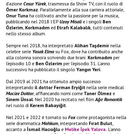
d’azione
Cesur Yürek
, trasmessa da Show TV, con il ruolo di
Ömer Korkmaz
. Parallelamente alla sua carriera attoriale,
Onur Tuna
ha coltivato anche la passione per la musica,
pubblicando nel 2018 l’EP
Uzay Misali
e i singoli
Ben
Özlerim
,
Korkmadım
ed
Etrafı Kalabalık
, tutti contenuti
nello stesso album.
Sempre nel 2018, ha interpretato
Alihan Taşdemir
nella
celebre serie
Yasak Elma
su Fox, dove ha contribuito anche
alla colonna sonora scrivendo due brani:
Korkmadım
per
l’episodio 10 e
Ben Özlerim
per l’episodio 31. L’anno
successivo ha pubblicato il singolo
Yangın Yeri
.
Dal 2019 al 2021 ha ottenuto ampio successo
interpretando
il dottor Ferman Eryiğit
nella serie medical
Mucize Doktor
, affiancando nomi come
Taner Ölmez
e
Sinem Ünsal
. Nel 2020 ha recitato nel film
Ağır Romantik
nel ruolo di
Kerem Babayiğit
.
Nel 2021 e 2022 è tornato su
Fox
come protagonista nella
serie drammatica
Mahkum
, interpretando
Fırat Bulut
,
accanto a
İsmail Hacıoğlu
e
Melike İpek Yalova
.
L’anno