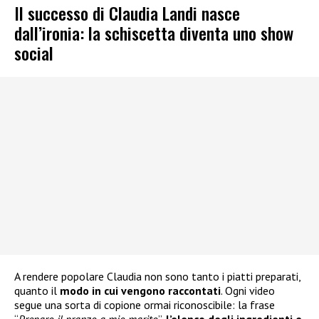
Il successo di Claudia Landi nasce
dall’ironia: la schiscetta diventa uno show
social
A rendere popolare Claudia non sono tanto i piatti preparati,
quanto il
modo in cui vengono raccontati
. Ogni video
segue una sorta di copione ormai riconoscibile: la frase
“
Preparo il pranzo a mio marito
”,
l’elenco degli ingredienti e