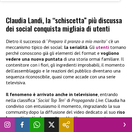
Claudia Landi, la “schiscetta” più discussa
dei social conquista migliaia di utenti
Dietro il successo di “
Preparo il pranzo a mio marito
” c’è un
meccanismo tipico dei social:
la serialità
. Gli
utenti
tornano
perché conoscono già gli elementi del format e
vogliono
vedere una nuova puntata
di una storia ormai familiare. Il
contenitore con i fiori, gli ingredienti improbabili, il momento
dell’assemblaggio e le reazioni del pubblico diventano una
sequenza riconoscibile, quasi come accade con una serie
televisiva.
Il fenomeno è arrivato anche in televisione
, entrando
nella classifica “
Social Top Ten
” di
Propaganda Live
. Claudia ha
condiviso con entusiasmo il momento, ringraziando la sua
community dopo la diffusione del video dedicato al suo
riso
basmati particolarmente cotto
. Un successo nato senza
strategie apparenti, ma costruito sulla spontaneità e sulla
capacità di coinvolgere chi guarda. A conquistare gli utenti è