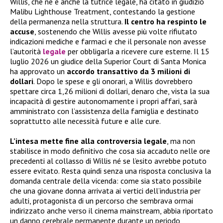
Willis, che ne è anche la tutrice legale, ha citato in giudizio
Malibu Lighthouse Treatment, contestando la gestione
della permanenza nella struttura.
Il centro ha
respinto le
accuse
, sostenendo che Willis avesse più volte rifiutato
indicazioni mediche e farmaci e che il personale non avesse
l’autorità
legale
per obbligarla a ricevere cure esterne. Il 15
luglio 2026 un giudice della Superior Court di Santa Monica
ha approvato un
accordo transattivo da 3 milioni di
dollari
. Dopo le spese e gli onorari, a Willis dovrebbero
spettare circa 1,26 milioni di dollari, denaro che, vista la sua
incapacità di gestire autonomamente i propri affari, sarà
amministrato con l’assistenza della famiglia e destinato
soprattutto alle necessità future e alle cure.
L’intesa mette fine alla controversia legale
, ma non
stabilisce in modo definitivo che cosa sia accaduto nelle ore
precedenti al collasso di Willis né se l’esito avrebbe potuto
essere evitato. Resta quindi senza una risposta conclusiva la
domanda centrale della vicenda: come sia stato possibile
che una giovane donna arrivata ai vertici dell’industria per
adulti, protagonista di un percorso che sembrava ormai
indirizzato anche verso il cinema mainstream, abbia riportato
un danno cerebrale permanente durante un periodo