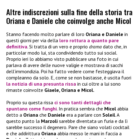
Altre indiscrezioni sulla fine della storia tra
Oriana e Daniele che coinvolge anche Micol
Stanno facendo molto parlare di loro
Oriana e Daniele
in
questi giorni per via della
loro rottura a quanto pare
definitiva
. Si tratta di un vero e proprio
drama
dato che, in
particolar modo lui, sta condividendo tutto sui social.
Proprio ieri lo abbiamo visto pubblicare una foto in cui
parlava di avere delle nuove valigie e mostrava di sacchi
dell’immondizia. Poi ha fatto vedere come festeggiava il
compleanno da solo. E, come se non bastasse, è uscita fuori
la notizia di una presunta rissa
in cui oltre a lui sono
rimaste coinvolte
Giaele, Oriana e Micol.
Proprio su questa rissa
ci sono tanti dettagli che
spuntano come funghi
. In pratica sembra che
Micol
abbia
detto a
Oriana
che
Daniele
era a parlare con
Soleil
. A
questo punto la
Marzoli
sarebbe diventata un furia e da lì
sarebbe successo il degenero. Pare che siano volati cocktail
e che addirittura
Oriana
abbia messo le mani in faccia a