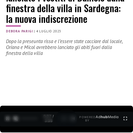
finestra della villa in Sardegna:
la nuova indiscrezione
DEBORA PARIGI
|
4 LUGLIO 2023
Dopo la preseunta rissa e l’essere state cacciare dal locale,
Oriana e Micol avrebbero lanciato gli abiti fuori dalla
finestra della villa
0:28 /
Ad
hub
Media
POWERED
1
/
2
3:35
BY