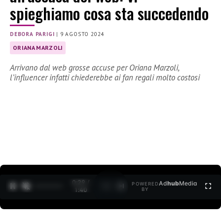
spieghiamo cosa sta succedendo
DEBORA PARIGI
|
9 AGOSTO 2024
ORIANA MARZOLI
Arrivano dal web grosse accuse per Oriana Marzoli,
l’influencer infatti chiederebbe ai fan regali molto costosi
0:30 /
Ad
hub
Media
POWERED
1
/
2
1:40
BY