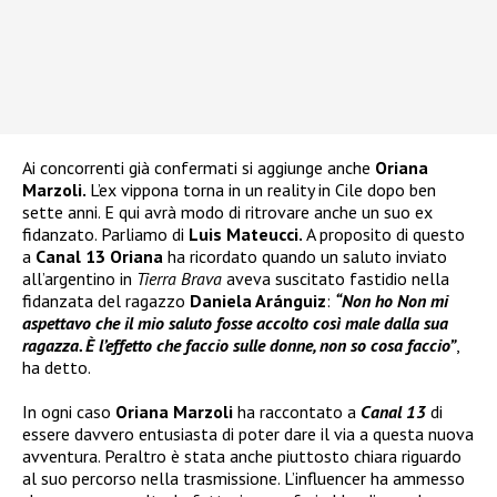
Ai concorrenti già confermati si aggiunge anche
Oriana
Marzoli.
L’ex vippona torna in un reality in Cile dopo ben
sette anni. E qui avrà modo di ritrovare anche un suo ex
fidanzato. Parliamo di
Luis Mateucci.
A proposito di questo
a
Canal 13 Oriana
ha ricordato quando un saluto inviato
all’argentino in
Tierra Brava
aveva suscitato fastidio nella
fidanzata del ragazzo
Daniela Aránguiz
:
“Non ho Non mi
aspettavo che il mio saluto fosse accolto così male dalla sua
ragazza. È l’effetto che faccio sulle donne, non so cosa faccio”
,
ha detto.
In ogni caso
Oriana Marzoli
ha raccontato a
Canal 13
di
essere davvero entusiasta di poter dare il via a questa nuova
avventura. Peraltro è stata anche piuttosto chiara riguardo
al suo percorso nella trasmissione. L’influencer ha ammesso