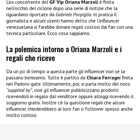
L’ex concorrente del
GF Vip
Oriana Marzoli
è finita
nell’occhio del ciclone dopo una serie di notizie che la
riguardano riportate da
Gabriele Parpiglia
. In pratica il
giornalista e alcuni utenti hanno detto che l’infleuncer
venezuelana si farebbe donare regali costosi dai fan con una
tecnica particolare. Ecco cosa sappiamo.
La polemica intorno a Oriana Marzoli e i
regali che riceve
Da un po’ di tempo a questa parte gli influencer non se la
passano benissimo. Tutto è partito da
Chiara Ferragn
i finita
nel Padoro-gate. Ultimamente, poi, si parla molto del noto
“supplied by”
, cioè gli influencer pubblicizzano prodotti
ricevendoli in regalo dal venditore oppure alloggi ricevendo il
soggiorno gratis. Inoltre c’è la questione regali che alcuni
influencer chiederebbero ai loro fan o follower spesso anche
molto costosi.