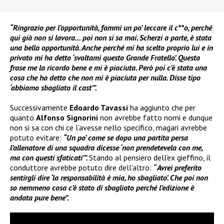
“Ringrazio per l’opportunità, fammi un po’ leccare il c**o, perché
qui già non si lavora… poi non si sa mai. Scherzi a parte, è stata
una bella opportunità. Anche perché mi ha scelto proprio lui e in
privato mi ha detto ‘svoltami questo Grande Fratello’. Questa
frase me la ricordo bene e mi è piaciuta. Però poi c’è stata una
cosa che ha detto che non mi è piaciuta per nulla. Disse tipo
‘abbiamo sbagliato il cast’”.
Successivamente
Edoardo Tavassi
ha aggiunto che per
quanto
Alfonso Signorini
non avrebbe fatto nomi e dunque
non si sa con chi ce l’avesse nello specifico, magari avrebbe
potuto evitare:
“Un po’ come se dopo una partita persa
l’allenatore di una squadra dicesse ‘non prendetevela con me,
ma con questi sfaticati’”.
Stando al pensiero dell’ex gieffino, il
conduttore avrebbe potuto dire dell’altro:
“
Avrei preferito
sentirgli dire ‘la responsabilità è mia, ho sbagliato’. Che poi non
so nemmeno cosa c’è stato di sbagliato perché l’edizione è
andata pure bene”.