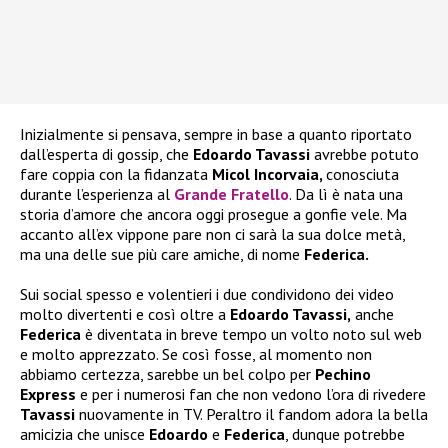
Inizialmente si pensava, sempre in base a quanto riportato
dall’esperta di gossip, che
Edoardo Tavassi
avrebbe potuto
fare coppia con la fidanzata
Micol Incorvaia,
conosciuta
durante l’esperienza al
Grande Fratello
. Da lì è nata una
storia d’amore che ancora oggi prosegue a gonfie vele. Ma
accanto all’ex vippone pare non ci sarà la sua dolce metà,
ma una delle sue più care amiche, di nome
Federica.
Sui social spesso e volentieri i due condividono dei video
molto divertenti e così oltre a
Edoardo Tavassi,
anche
Federica
è diventata in breve tempo un volto noto sul web
e molto apprezzato. Se così fosse, al momento non
abbiamo certezza, sarebbe un bel colpo per
Pechino
Express
e per i numerosi fan che non vedono l’ora di rivedere
Tavassi
nuovamente in TV. Peraltro il fandom adora la bella
amicizia che unisce
Edoardo
e
Federica
, dunque potrebbe