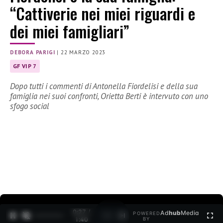
“Cattiverie nei miei riguardi e
dei miei famigliari”
DEBORA PARIGI
|
22 MARZO 2023
GF VIP 7
Dopo tutti i commenti di Antonella Fiordelisi e della sua
famiglia nei suoi confronti, Orietta Berti è intervuto con uno
sfogo social
0:28 /
Ad
hub
Media
POWERED
1
/
2
1:40
BY