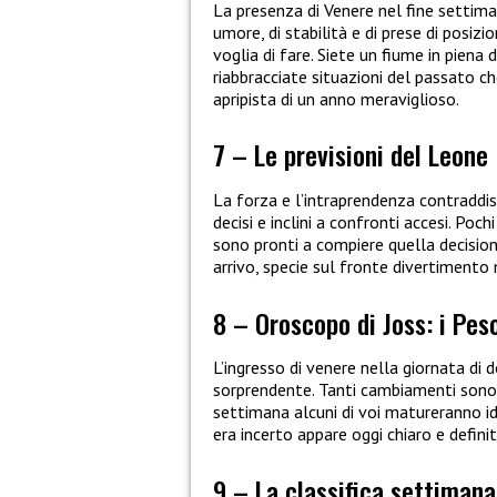
La presenza di Venere nel fine settima
umore, di stabilità e di prese di posiz
voglia di fare. Siete un fiume in piena
riabbracciate situazioni del passato c
apripista di un anno meraviglioso.
7 – Le previsioni del Leone
La forza e l’intraprendenza contraddi
decisi e inclini a confronti accesi. Poc
sono pronti a compiere quella decisi
arrivo, specie sul fronte divertiment
8 – Oroscopo di Joss: i Pes
L’ingresso di venere nella giornata di
sorprendente. Tanti cambiamenti sono i
settimana alcuni di voi matureranno ide
era incerto appare oggi chiaro e definit
9 – La classifica settimana