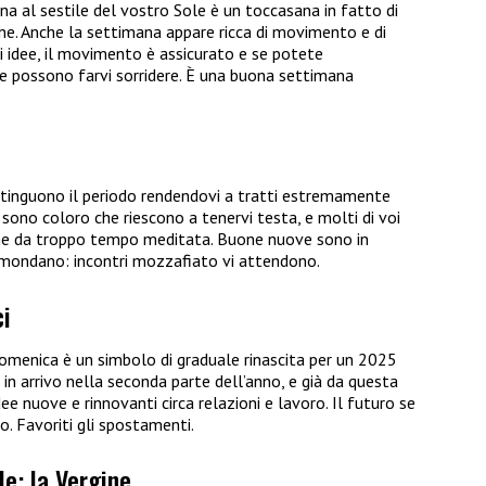
na al sestile del vostro Sole è un toccasana in fatto di
ione. Anche la settimana appare ricca di movimento e di
 di idee, il movimento è assicurato e se potete
he possono farvi sorridere. È una buona settimana
stinguono il periodo rendendovi a tratti estremamente
hi sono coloro che riescono a tenervi testa, e molti di voi
one da troppo tempo meditata. Buone nuove sono in
o mondano: incontri mozzafiato vi attendono.
ci
 domenica è un simbolo di graduale rinascita per un 2025
n arrivo nella seconda parte dell’anno, e già da questa
e nuove e rinnovanti circa relazioni e lavoro. Il futuro se
o. Favoriti gli spostamenti.
le: la Vergine