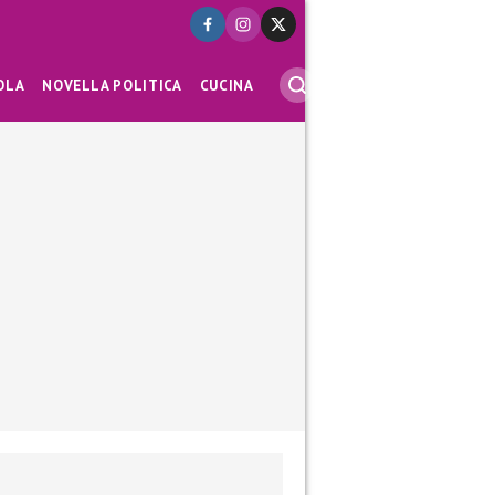
OLA
NOVELLA POLITICA
CUCINA