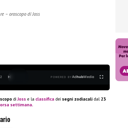
re – oroscopo di Joss
Ad
hub
Media
/
2
POWERED BY
oscopo
di
Joss
e la
classifica
dei
segni
zodiacali
dal
23
corsa
settimana
.
ario