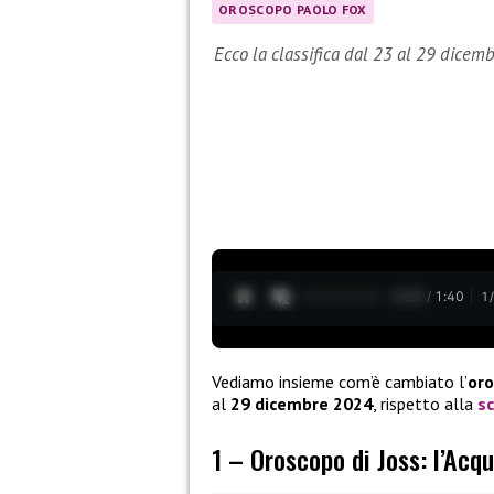
OROSCOPO PAOLO FOX
Ecco la classifica dal 23 al 29 dicemb
0:27 / 1:40
1
Vediamo insieme com’è cambiato l’
or
al
29 dicembre 2024
, rispetto alla
s
1 – Oroscopo di Joss: l’Acqu