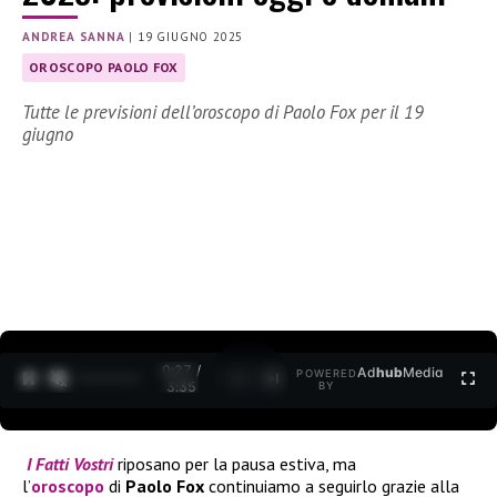
ANDREA SANNA
|
19 GIUGNO 2025
OROSCOPO PAOLO FOX
Tutte le previsioni dell’oroscopo di Paolo Fox per il 19
giugno
0:27 /
Ad
hub
Media
POWERED
1
/
2
3:35
BY
I F
atti Vostri
riposano per la pausa estiva, ma
l’
oroscopo
di
Paolo Fox
continuiamo a seguirlo grazie alla