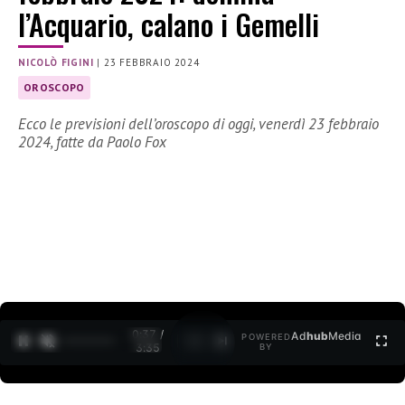
l’Acquario, calano i Gemelli
NICOLÒ FIGINI
|
23 FEBBRAIO 2024
OROSCOPO
Ecco le previsioni dell’oroscopo di oggi, venerdì 23 febbraio
2024, fatte da Paolo Fox
0:38 /
Ad
hub
Media
POWERED
1
/
2
3:35
BY