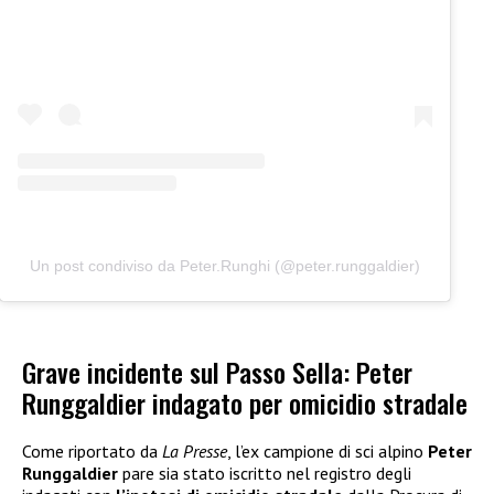
Un post condiviso da Peter.Runghi (@peter.runggaldier)
Grave incidente sul Passo Sella: Peter
Runggaldier indagato per omicidio stradale
Come riportato da
La Presse
, l’ex campione di sci alpino
Peter
Runggaldier
pare sia stato iscritto nel registro degli