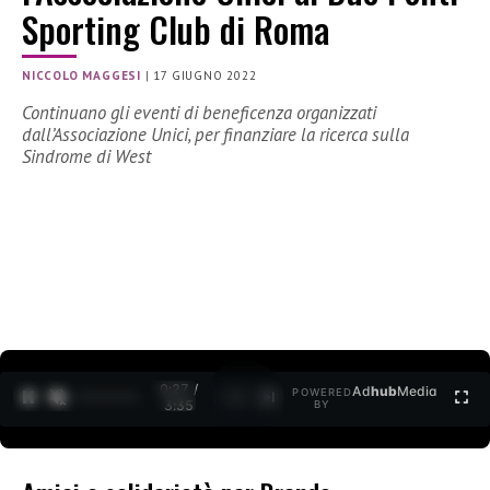
Sporting Club di Roma
NICCOLO MAGGESI
|
17 GIUGNO 2022
Continuano gli eventi di beneficenza organizzati
dall’Associazione Unici, per finanziare la ricerca sulla
Sindrome di West
0:29 /
Ad
hub
Media
POWERED
1
/
2
3:35
BY