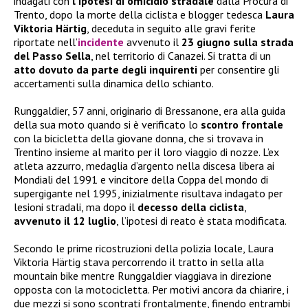
indagati con
l’ipotesi di omicidio stradale
dalla Procura di
Trento, dopo la morte della ciclista e blogger tedesca
Laura
Viktoria Härtig
, deceduta in seguito alle gravi ferite
riportate nell’
incidente
avvenuto il
23 giugno sulla strada
del Passo Sella
, nel territorio di Canazei. Si tratta di un
atto dovuto da parte degli inquirenti
per consentire gli
accertamenti sulla dinamica dello schianto.
Runggaldier, 57 anni, originario di Bressanone, era alla guida
della sua moto quando si è verificato lo
scontro frontale
con la bicicletta della giovane donna, che si trovava in
Trentino insieme al marito per il loro viaggio di nozze. L’ex
atleta azzurro, medaglia d’argento nella discesa libera ai
Mondiali del 1991 e vincitore della Coppa del mondo di
supergigante nel 1995, inizialmente risultava indagato per
lesioni stradali, ma dopo il
decesso della ciclista
,
avvenuto il 12 luglio
, l’ipotesi di reato è stata modificata.
Secondo le prime ricostruzioni della polizia locale, Laura
Viktoria Härtig stava percorrendo il tratto in sella alla
mountain bike mentre Runggaldier viaggiava in direzione
opposta con la motocicletta. Per motivi ancora da chiarire, i
due mezzi si sono scontrati frontalmente, finendo entrambi