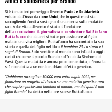
Amici e solidarietà per Brando
Si è tenuto ieri pomeriggio l’evento
Padel e Solidarietà
voluto dall’
Associazione Unici
, che in questi mesi sta
raccogliendo fondi a sostegno di una ricerca sulle malattie
rare. A dar vita all’evento è stato il fondatore
dell’
associazione
,
il giornalista e conduttore Rai
Stefano
Buttafuoco
che da anni si batte per assicurare al figlio
malato una vita migliore. Buttafuoco ha raccontato la sua
storia e quella del figlio nel libro
Il bambino 23. La storia e i
sogni di Brando
. Solo ventitré al mondo sono infatti a oggi i
casi di chi come il piccolo Brando soffre della Sindrome di
West. Questa malattia è ancora poco conosciuta, e finora la
si è ricondotta a un non ben chiaro difetto genetico.
“Dobbiamo raccogliere 50.000 euro entro luglio 2022, per
finanziare un progetto di ricerca su una malattia genetica rara
che colpisce pochissimi bambini al mondo, uno dei quali è mio
figlio Brando”
, ha detto nelle ore scorse Buttafuoco.