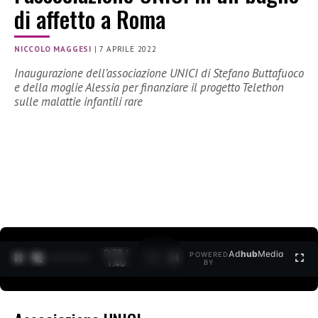
di affetto a Roma
NICCOLO MAGGESI
|
7 APRILE 2022
Inaugurazione dell’associazione UNICI di Stefano Buttafuoco
e della moglie Alessia per finanziare il progetto Telethon
sulle malattie infantili rare
0:30 /
Ad
hub
Media
POWERED
1
/
2
1:40
BY