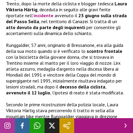
Trento, dopo la morte della ciclista e blogger tedesca
Laura
Viktoria Härtig
, deceduta in seguito alle gravi ferite
riportate nell’
incidente
avvenuto il
23 giugno sulla strada
del Passo Sella
, nel territorio di Canazei. Si tratta di un
atto dovuto da parte degli inquirenti
per consentire gli
accertamenti sulla dinamica dello schianto.
Runggaldier, 57 anni, originario di Bressanone, era alla guida
della sua moto quando si è verificato lo
scontro frontale
con la bicicletta della giovane donna, che si trovava in
Trentino insieme al marito per il loro viaggio di nozze. L’ex
atleta azzurro, medaglia d’argento nella discesa libera ai
Mondiali del 1991 e vincitore della Coppa del mondo di
supergigante nel 1995, inizialmente risultava indagato per
lesioni stradali, ma dopo il
decesso della ciclista
,
avvenuto il 12 luglio
, l’ipotesi di reato è stata modificata.
Secondo le prime ricostruzioni della polizia locale, Laura
Viktoria Härtig stava percorrendo il tratto in sella alla
mountain bike mentre Runggaldier viaggiava in direzione
opposta con la motocicletta. Per motivi ancora da chiarire, i
due mezzi si sono scontrati frontalmente, finendo entrambi