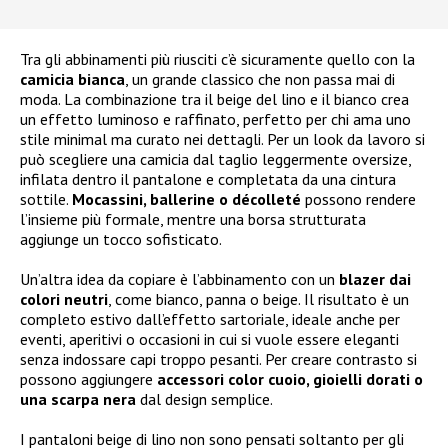
Tra gli abbinamenti più riusciti c’è sicuramente quello con la
camicia bianca
, un grande classico che non passa mai di
moda. La combinazione tra il beige del lino e il bianco crea
un effetto luminoso e raffinato, perfetto per chi ama uno
stile minimal ma curato nei dettagli. Per un look da lavoro si
può scegliere una camicia dal taglio leggermente oversize,
infilata dentro il pantalone e completata da una cintura
sottile.
Mocassini, ballerine o décolleté
possono rendere
l’insieme più formale, mentre una borsa strutturata
aggiunge un tocco sofisticato.
Un’altra idea da copiare è l’abbinamento con un
blazer dai
colori neutri
, come bianco, panna o beige. Il risultato è un
completo estivo dall’effetto sartoriale, ideale anche per
eventi, aperitivi o occasioni in cui si vuole essere eleganti
senza indossare capi troppo pesanti. Per creare contrasto si
possono aggiungere
accessori color cuoio, gioielli dorati o
una scarpa nera
dal design semplice.
I pantaloni beige di lino non sono pensati soltanto per gli