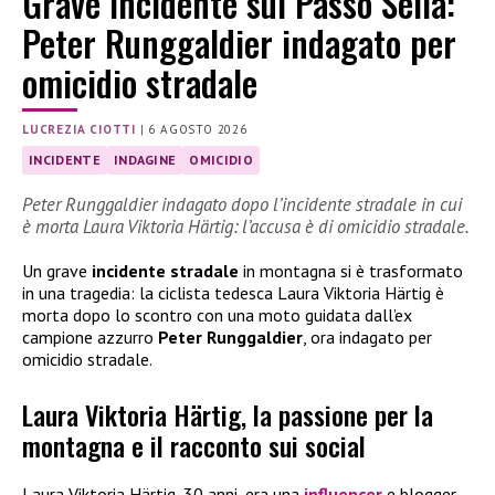
Grave incidente sul Passo Sella:
Peter Runggaldier indagato per
omicidio stradale
LUCREZIA CIOTTI
|
6 AGOSTO 2026
INCIDENTE
INDAGINE
OMICIDIO
Peter Runggaldier indagato dopo l’incidente stradale in cui
è morta Laura Viktoria Härtig: l’accusa è di omicidio stradale.
Un grave
incidente stradale
in montagna si è trasformato
in una tragedia: la ciclista tedesca Laura Viktoria Härtig è
morta dopo lo scontro con una moto guidata dall’ex
campione azzurro
Peter Runggaldier
, ora indagato per
omicidio stradale.
Laura Viktoria Härtig, la passione per la
montagna e il racconto sui social
Laura Viktoria Härtig, 30 anni, era una
influencer
e blogger