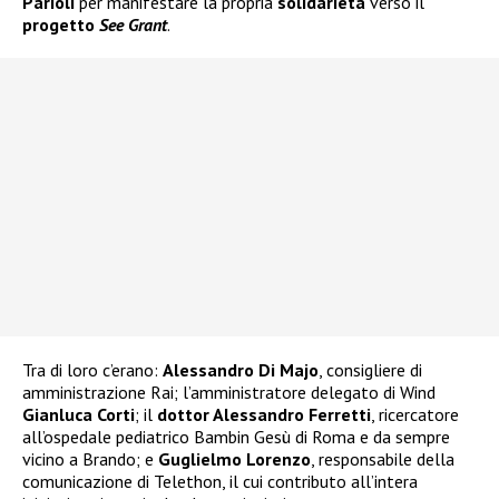
Parioli
per manifestare la propria
solidarietà
verso il
progetto
See Grant
.
Tra di loro c’erano:
Alessandro Di Majo
, consigliere di
amministrazione Rai; l’amministratore delegato di Wind
Gianluca Corti
; il
dottor Alessandro Ferretti
, ricercatore
all’ospedale pediatrico Bambin Gesù di Roma e da sempre
vicino a Brando; e
Guglielmo Lorenzo
, responsabile della
comunicazione di Telethon, il cui contributo all’intera