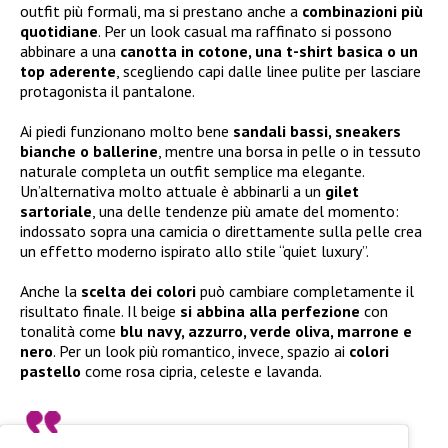
outfit più formali, ma si prestano anche a
combinazioni più
quotidiane
. Per un look casual ma raffinato si possono
abbinare a una
canotta in cotone, una t-shirt basica o un
top aderente
, scegliendo capi dalle linee pulite per lasciare
protagonista il pantalone.
Ai piedi funzionano molto bene
sandali bassi, sneakers
bianche o ballerine
, mentre una borsa in pelle o in tessuto
naturale completa un outfit semplice ma elegante.
Un’alternativa molto attuale è abbinarli a un
gilet
sartoriale
, una delle tendenze più amate del momento:
indossato sopra una camicia o direttamente sulla pelle crea
un effetto moderno ispirato allo stile “quiet luxury”.
Anche la
scelta dei colori
può cambiare completamente il
risultato finale. Il beige
si abbina alla perfezione
con
tonalità come
blu navy, azzurro, verde oliva, marrone e
nero
. Per un look più romantico, invece, spazio ai
colori
pastello
come rosa cipria, celeste e lavanda.