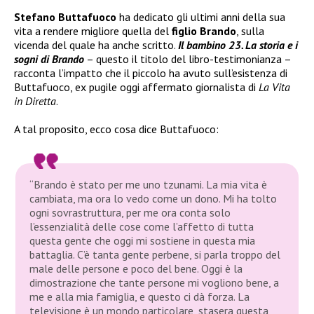
Stefano Buttafuoco
ha dedicato gli ultimi anni della sua
vita a rendere migliore quella del
figlio Brando
, sulla
vicenda del quale ha anche scritto.
Il bambino 23. La storia e i
sogni di Brando
– questo il titolo del libro-testimonianza –
racconta l’impatto che il piccolo ha avuto sull’esistenza di
Buttafuoco, ex pugile oggi affermato giornalista di
La Vita
in Diretta
.
A tal proposito, ecco cosa dice Buttafuoco:
“Brando è stato per me uno tzunami. La mia vita è
cambiata, ma ora lo vedo come un dono. Mi ha tolto
ogni sovrastruttura, per me ora conta solo
l’essenzialità delle cose come l’affetto di tutta
questa gente che oggi mi sostiene in questa mia
battaglia. C’è tanta gente perbene, si parla troppo del
male delle persone e poco del bene. Oggi è la
dimostrazione che tante persone mi vogliono bene, a
me e alla mia famiglia, e questo ci dà forza. La
televisione è un mondo particolare, stasera questa