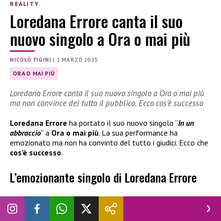
REALITY
Loredana Errore canta il suo
nuovo singolo a Ora o mai più
NICOLÒ FIGINI
|
1 MARZO 2025
ORA O MAI PIÙ
Loredana Errore canta il suo nuovo singolo a Ora o mai più
ma non convince del tutto il pubblico. Ecco cos’è successo
Loredana Errore
ha portato il suo nuovo singolo “
In un
abbraccio
” a
Ora o mai più
. La sua performance ha
emozionato ma non ha convinto del tutto i giudici. Ecco che
cos’è successo
.
L’emozionante singolo di Loredana Errore
Questa sera
Loredana Errore
ha portato sul palco della
finale di
Ora o mai più
il suo nuovo singolo. Si intitola “
In un
abbraccio
” e nonostante abbia avuto un buon riscontro da