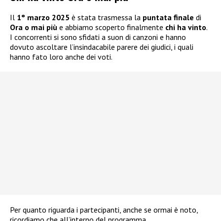
Il
1° marzo 2025
è stata trasmessa la
puntata finale
di
Ora o mai più
e abbiamo scoperto finalmente
chi ha vinto
.
I concorrenti si sono sfidati a suon di canzoni e hanno
dovuto ascoltare l’insindacabile parere dei giudici, i quali
hanno fato loro anche dei voti.
Per quanto riguarda i partecipanti, anche se ormai è noto,
ricordiamo che all’interno del programma