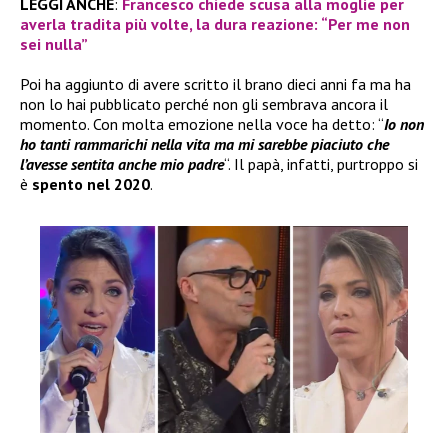
LEGGI ANCHE
:
Francesco chiede scusa alla moglie per
averla tradita più volte, la dura reazione: “Per me non
sei nulla”
Poi ha aggiunto di avere scritto il brano dieci anni fa ma ha
non lo hai pubblicato perché non gli sembrava ancora il
momento. Con molta emozione nella voce ha detto: “
Io non
ho tanti rammarichi nella vita ma mi sarebbe piaciuto che
l’avesse sentita anche mio padre
“. Il papà, infatti, purtroppo si
è
spento nel 2020
.