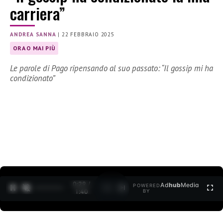
carriera”
ANDREA SANNA
|
22 FEBBRAIO 2025
ORA O MAI PIÙ
Le parole di Pago ripensando al suo passato: “Il gossip mi ha
condizionato”
0:30 /
Ad
hub
Media
POWERED
1
/
2
1:40
BY