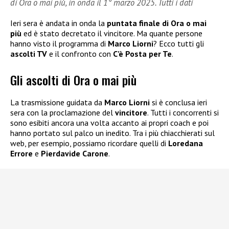
di Ora o mai più, in onda il 1° marzo 2025. Tutti i dati
Ieri sera è andata in onda la
puntata finale di Ora o mai
più
ed è stato decretato il vincitore. Ma quante persone
hanno visto il programma di
Marco Liorni
? Ecco tutti gli
ascolti TV
e il confronto con
C’è Posta per Te
.
Gli ascolti di Ora o mai più
La trasmissione guidata da
Marco Liorni
si è conclusa ieri
sera con la proclamazione del
vincitore
. Tutti i concorrenti si
sono esibiti ancora una volta accanto ai propri coach e poi
hanno portato sul palco un inedito. Tra i più chiacchierati sul
web, per esempio, possiamo ricordare quelli di
Loredana
Errore
e
Pierdavide Carone
.