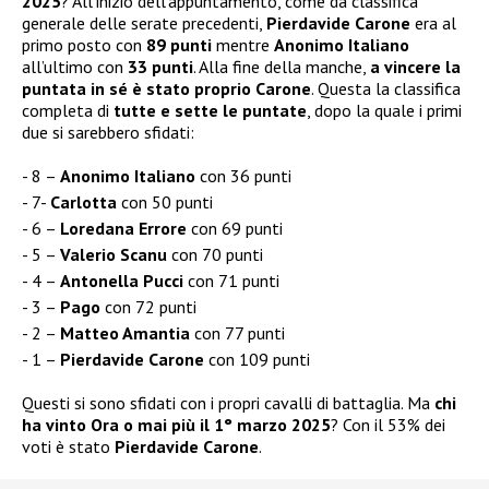
2025
? All’inizio dell’appuntamento, come da classifica
generale delle serate precedenti,
Pierdavide Carone
era al
primo posto con
89 punti
mentre
Anonimo Italiano
all’ultimo con
33 punti
. Alla fine della manche,
a vincere la
puntata in sé è stato proprio Carone
. Questa la classifica
completa di
tutte e sette le puntate
, dopo la quale i primi
due si sarebbero sfidati:
8 –
Anonimo Italiano
con 36 punti
7-
Carlotta
con 50 punti
6 –
Loredana Errore
con 69 punti
5 –
Valerio Scanu
con 70 punti
4 –
Antonella Pucci
con 71 punti
3 –
Pago
con 72 punti
2 –
Matteo Amantia
con 77 punti
1 –
Pierdavide Carone
con 109 punti
Questi si sono sfidati con i propri cavalli di battaglia. Ma
chi
ha vinto Ora o mai più il 1° marzo 2025
? Con il 53% dei
voti è stato
Pierdavide Carone
.