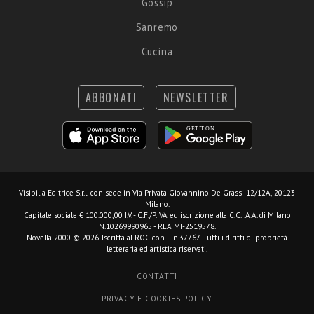
Gossip
Sanremo
Cucina
ABBONATI
NEWSLETTER
Visibilia Editrice S.r.l.
con sede in Via Privata Giovannino De Grassi 12/12A, 20123
Milano.
Capitale sociale € 100.000,00 I.V. - C.F./P.IVA ed iscrizione alla C.C.I.A.A. di Milano
N.10269990965 - REA MI-2519578.
Novella 2000 © 2026. Iscritta al ROC con il n.37767. Tutti i diritti di proprietà
letteraria ed artistica riservati.
CONTATTI
PRIVACY E COOKIES POLICY