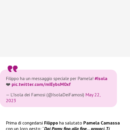
Filippo ha un messaggio speciale per Pamela!
#Isola
❤️
pic.twitter.com/mIEybsM0xf
— L'Isola dei Famosi (@IsolaDeiFamosi)
May 22,
2023
Prima di congedarsi
Filippo
ha salutato
Pamela Camassa
con un loro gesto: “
Dai Pamy, fino alla fine… provaci. Ti