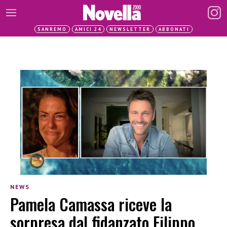
SANREMO
AMICI 24
NEWSLETTER
ABBONATI
NEWS
Pamela Camassa riceve la
sorpresa dal fidanzato Filippo