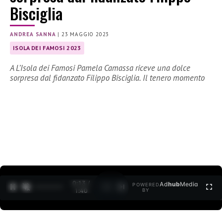
Bisciglia
ANDREA SANNA
|
23 MAGGIO 2023
ISOLA DEI FAMOSI 2023
A L’Isola dei Famosi Pamela Camassa riceve una dolce
sorpresa dal fidanzato Filippo Bisciglia. Il tenero momento
0:15 /
Ad
hub
Media
POWERED
1
/
2
1:40
BY