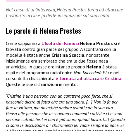
Nel corso di un’intervista, Helena Prestes torna ad attaccare
Cristina Scuccia e fa delle insinuazioni sul suo conto
Le parole di Helena Prestes
Come sappiamo a
L’Isola dei Famosi
Helena Prestes
si è
trovata contro gran parte del gruppo. A scontrarsi con la
modella è stata anche
Cristina Scuccia
, nonostante
inizialmente era sembrato che tra le due fosse nata
un’amicizia. In queste ore intanto proprio
Helena
è stata
ospite del programma radiofonico
Non Succederà Più
e nel
corso della chiacchierata
è tornata ad attaccare Cristina
.
Queste le sue dichiarazioni in merito:
“Cristina è una persona con un carattere poco forte, che si
nasconde dietro al fatto che era una suora. […] Non lo fa per
fare la vittima, ma dovrebbe andare avanti con la sua vita.
Pensa alle persone che le scrivono commenti cattivi e che sono
persone cattoliche. Lei non è più suora quindi basta. […] Quando
ci sono le discussioni o i chiarimenti lei vuole sempre la pace. Si
è allontanata da me perché pensava che mi avessero preso per