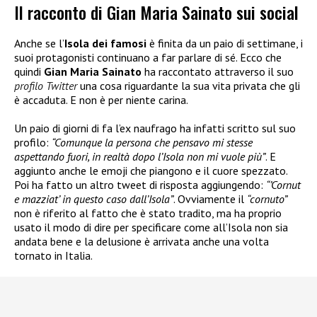
Il racconto di Gian Maria Sainato sui social
Anche se l’
Isola dei famosi
è finita da un paio di settimane, i
suoi protagonisti continuano a far parlare di sé. Ecco che
quindi
Gian Maria Sainato
ha raccontato attraverso il suo
profilo Twitter
una cosa riguardante la sua vita privata che gli
è accaduta. E non è per niente carina.
Un paio di giorni di fa l’ex naufrago ha infatti scritto sul suo
profilo:
“Comunque la persona che pensavo mi stesse
aspettando fuori, in realtà dopo l’Isola non mi vuole più”
. E
aggiunto anche le emoji che piangono e il cuore spezzato.
Poi ha fatto un altro tweet di risposta aggiungendo:
“’Cornut
e mazziat’ in questo caso dall’Isola”
. Ovviamente il
“cornuto”
non è riferito al fatto che è stato tradito, ma ha proprio
usato il modo di dire per specificare come all’Isola non sia
andata bene e la delusione è arrivata anche una volta
tornato in Italia.