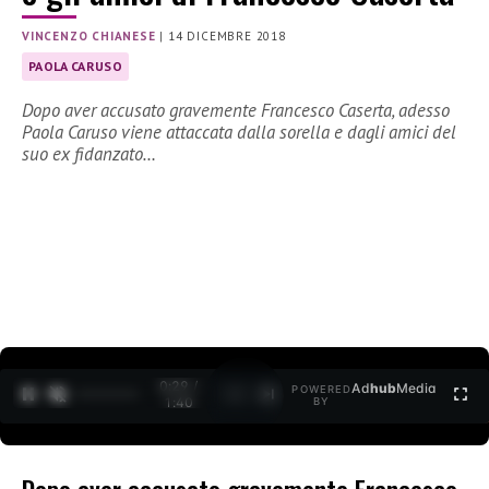
VINCENZO CHIANESE
|
14 DICEMBRE 2018
PAOLA CARUSO
Dopo aver accusato gravemente Francesco Caserta, adesso
Paola Caruso viene attaccata dalla sorella e dagli amici del
suo ex fidanzato…
0:30 /
Ad
hub
Media
POWERED
1
/
2
1:40
BY