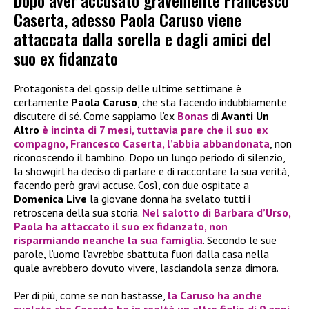
Dopo aver accusato gravemente Francesco
Caserta, adesso Paola Caruso viene
attaccata dalla sorella e dagli amici del
suo ex fidanzato
Protagonista del gossip delle ultime settimane è
certamente
Paola Caruso
, che sta facendo indubbiamente
discutere di sé. Come sappiamo l’ex
Bonas
di
Avanti Un
Altro
è incinta di 7 mesi, tuttavia pare che il suo ex
compagno,
Francesco Caserta
, l’abbia abbandonata
, non
riconoscendo il bambino. Dopo un lungo periodo di silenzio,
la showgirl ha deciso di parlare e di raccontare la sua verità,
facendo però gravi accuse. Così, con due ospitate a
Domenica Live
la giovane donna ha svelato tutti i
retroscena della sua storia.
Nel salotto di
Barbara d’Urso
,
Paola ha attaccato il suo ex fidanzato, non
risparmiando neanche la sua famiglia
. Secondo le sue
parole, l’uomo l’avrebbe sbattuta fuori dalla casa nella
quale avrebbero dovuto vivere, lasciandola senza dimora.
Per di più, come se non bastasse,
la Caruso ha anche