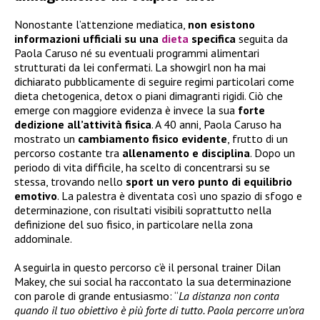
Nonostante l’attenzione mediatica,
non esistono
informazioni ufficiali su una
dieta
specifica
seguita da
Paola Caruso né su eventuali programmi alimentari
strutturati da lei confermati. La showgirl non ha mai
dichiarato pubblicamente di seguire regimi particolari come
dieta chetogenica, detox o piani dimagranti rigidi. Ciò che
emerge con maggiore evidenza è invece la sua
forte
dedizione all’attività fisica
. A 40 anni, Paola Caruso ha
mostrato un
cambiamento fisico evidente
, frutto di un
percorso costante tra
allenamento e disciplina
. Dopo un
periodo di vita difficile, ha scelto di concentrarsi su se
stessa, trovando nello
sport un vero punto di equilibrio
emotivo
. La palestra è diventata così uno spazio di sfogo e
determinazione, con risultati visibili soprattutto nella
definizione del suo fisico, in particolare nella zona
addominale.
A seguirla in questo percorso c’è il personal trainer Dilan
Makey, che sui social ha raccontato la sua determinazione
con parole di grande entusiasmo: “
La distanza non conta
quando il tuo obiettivo è più forte di tutto. Paola percorre un’ora