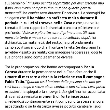
sul bambino. “
Mi sono pentita soprattutto per aver lasciato mio
figlio. Non avevo compreso fino in fondo quanto potessi
mancargli
“, ha confessato durante l’intervista. La showgirl ha
spiegato che
il bambino ha sofferto molto durante il
periodo in cui lei si trovava nella Casa
e che, una volta
tornata, il loro rapporto è diventato ancora più intenso e
profondo. “
Adesso è più attaccato di prima a me. Gli sono
mancata tanto e me ne sono resa conto soltanto dopo
“, ha
dichiarato. La maternità, del resto, ha profondamente
cambiato il suo modo di affrontare la vita. Se dieci anni fa
avrebbe vissuto un reality con maggiore leggerezza, oggi le
sue priorità sono completamente diverse.
Tra le preoccupazioni che hanno accompagnato
Paola
Caruso
durante la permanenza nella Casa c’era anche il
timore di mettere a rischio la relazione con il compagno
Fabio Talin
. “
Quando resti lontana dalla persona che ami per
così tanto tempo e senza alcun contatto, non sai mai cosa possa
accadere
“, ha spiegato la showgirl. L’ex gieffina ha raccontato
di aver attraversato
momenti di forte incertezza
,
chiedendosi continuamente se il compagno la stesse ancora
aspettando o se la distanza avesse potuto cambiare i suoi