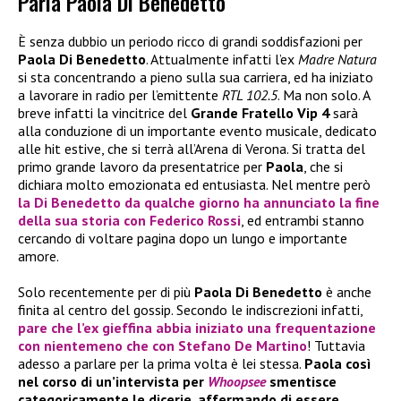
Parla Paola Di Benedetto
È senza dubbio un periodo ricco di grandi soddisfazioni per
Paola Di Benedetto
. Attualmente infatti l’ex
Madre Natura
si sta concentrando a pieno sulla sua carriera, ed ha iniziato
a lavorare in radio per l’emittente
RTL 102.5
. Ma non solo. A
breve infatti la vincitrice del
Grande Fratello Vip 4
sarà
alla conduzione di un importante evento musicale, dedicato
alle hit estive, che si terrà all’Arena di Verona. Si tratta del
primo grande lavoro da presentatrice per
Paola
, che si
dichiara molto emozionata ed entusiasta. Nel mentre però
la
Di Benedetto
da qualche giorno ha annunciato la fine
della sua storia con
Federico Rossi
, ed entrambi stanno
cercando di voltare pagina dopo un lungo e importante
amore.
Solo recentemente per di più
Paola Di Benedetto
è anche
finita al centro del gossip. Secondo le indiscrezioni infatti,
pare che l’ex gieffina abbia iniziato una frequentazione
con nientemeno che con Stefano De Martino
! Tuttavia
adesso a parlare per la prima volta è lei stessa.
Paola così
nel corso di un’intervista per
Whoopsee
smentisce
categoricamente le dicerie, affermando di essere