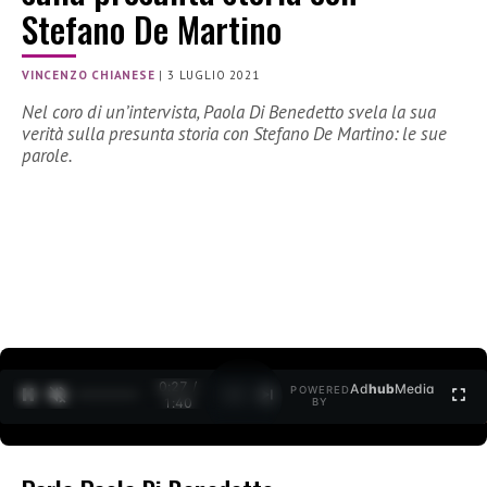
Stefano De Martino
VINCENZO CHIANESE
|
3 LUGLIO 2021
Nel coro di un’intervista, Paola Di Benedetto svela la sua
verità sulla presunta storia con Stefano De Martino: le sue
parole.
0:27 /
Ad
hub
Media
POWERED
1
/
2
1:40
BY